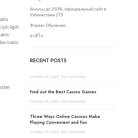
бонусы до 250%, официальный сайт в
Узбекистане 273
ahis
Форекс Обучение
çin ilgili
bahis
คาสิโน
dan bahis
RECENT POSTS
October 25, 2023
No Comments
ızdan
Find out the Best Casino Games
October 25, 2023
No Comments
Three Ways Online Casinos Make
Playing Convenient and Fun
October 25, 2023
No Comments