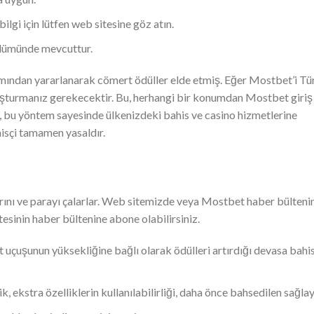
lgi için lütfen web sitesine göz atın.
ölümünde mevcuttur.
ından yararlanarak cömert ödüller elde etmiş. Eğer Mostbet’i Tü
luşturmanız gerekecektir. Bu, herhangi bir konumdan Mostbet giriş
, bu yöntem sayesinde ülkenizdeki bahis ve casino hizmetlerine
hisçi tamamen yasaldır.
alarını ve parayı çalarlar. Web sitemizde veya Mostbet haber bülteni
itesinin haber bültenine abone olabilirsiniz.
t uçuşunun yüksekliğine bağlı olarak ödülleri artırdığı devasa bahi
k, ekstra özelliklerin kullanılabilirliği, daha önce bahsedilen sağlay