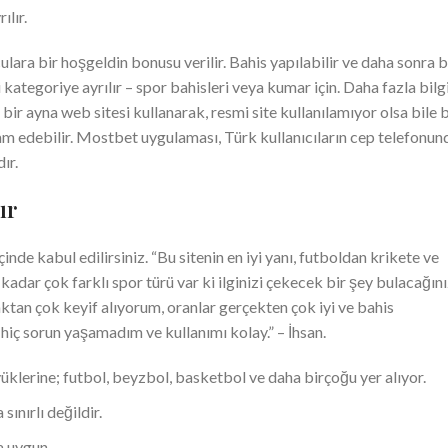
ılır.
ara bir hoşgeldin bonusu verilir. Bahis yapılabilir ve daha sonra b
ategoriye ayrılır – spor bahisleri veya kumar için. Daha fazla bilgi i
 bir ayna web sitesi kullanarak, resmi site kullanılamıyor olsa bile 
 edebilir. Mostbet uygulaması, Türk kullanıcıların cep telefonun
ır.
ır
nde kabul edilirsiniz. “Bu sitenin en iyi yanı, futboldan krikete ve
dar çok farklı spor türü var ki ilginizi çekecek bir şey bulacağın
tan çok keyif alıyorum, oranlar gerçekten çok iyi ve bahis
e hiç sorun yaşamadım ve kullanımı kolay.” – İhsan.
üklerine; futbol, beyzbol, basketbol ve daha birçoğu yer alıyor.
ınırlı değildir.
a uygun.