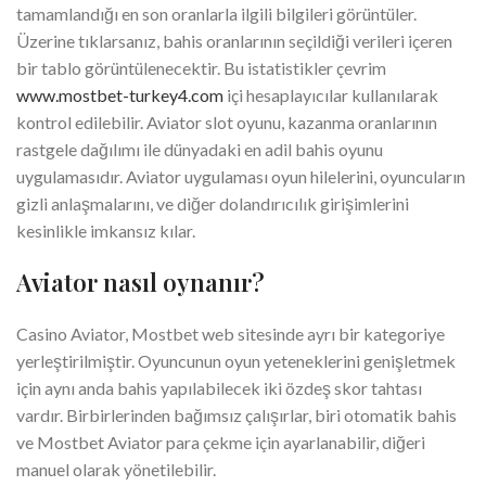
tamamlandığı en son oranlarla ilgili bilgileri görüntüler.
Üzerine tıklarsanız, bahis oranlarının seçildiği verileri içeren
bir tablo görüntülenecektir. Bu istatistikler çevrim
www.mostbet-turkey4.com
içi hesaplayıcılar kullanılarak
kontrol edilebilir. Aviator slot oyunu, kazanma oranlarının
rastgele dağılımı ile dünyadaki en adil bahis oyunu
uygulamasıdır. Aviator uygulaması oyun hilelerini, oyuncuların
gizli anlaşmalarını, ve diğer dolandırıcılık girişimlerini
kesinlikle imkansız kılar.
Aviator nasıl oynanır?
Casino Aviator, Mostbet web sitesinde ayrı bir kategoriye
yerleştirilmiştir. Oyuncunun oyun yeteneklerini genişletmek
için aynı anda bahis yapılabilecek iki özdeş skor tahtası
vardır. Birbirlerinden bağımsız çalışırlar, biri otomatik bahis
ve Mostbet Aviator para çekme için ayarlanabilir, diğeri
manuel olarak yönetilebilir.