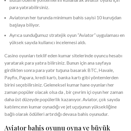
para yatırabilirsiniz.
Aviatorun her turunda minimum bahis sayisi 10 kuruşdan
başlaya biliyor.
Ayrıca sunduğumuz stratejik oyun “Aviator” uygulaması en
yüksek sayıda kullanıcı incelemesi aldı.
Casino oyunları teklif eden kumar sitelerinde oyuncu hesabı
yaratarak para yatıra bilirsiniz. Bunun için ana sayfaya
girdikten sonra para yatır tuşuna basarak BTC, Havale,
Payfix, Papara, kredi kartı, banka kartı gibi yöntemlerden
birini seçebilirsiniz. Geleneksel kumar hane oyunları her
zaman popüler olacak olsa da , bir çevrim içi oyun her zaman
daha üst düzeyde popülerlik kazanıyor. Aviator, çok sayıda
katılımcının kumar oynadığı ve jet uçuşunun yüksekliğine
bağlı olarak ödülleri artırdığı devasa bahis oyunudur.
Aviator bahis oyunu oyna ve büyük