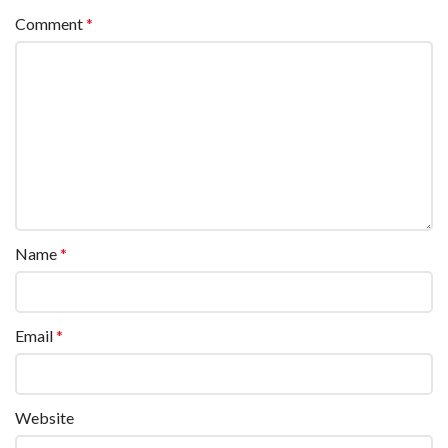
Comment
*
Name
*
Email
*
Website