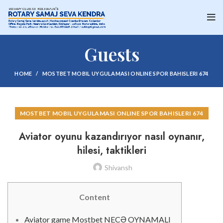
Guests
HOME
MOSTBET MOBIL UYGULAMASI ONLINE SPOR BAHISLERI 674
MOSTBET MOBIL UYGULAMASI ONLINE SPOR BAHISLERI 674
Aviator oyunu kazandırıyor nasıl oynanır,
hilesi, taktikleri
Shivansh
Content
Aviator game Mostbet NECƏ OYNAMALI