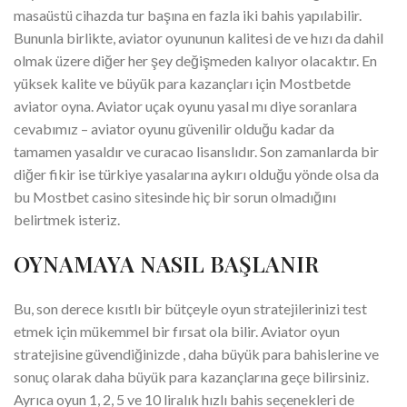
masaüstü cihazda tur başına en fazla iki bahis yapılabilir.
Bununla birlikte, aviator oyununun kalitesi de ve hızı da dahil
olmak üzere diğer her şey değişmeden kalıyor olacaktır. En
yüksek kalite ve büyük para kazançları için Mostbetde
aviator oyna. Aviator uçak oyunu yasal mı diye soranlara
cevabımız – aviator oyunu güvenilir olduğu kadar da
tamamen yasaldır ve curacao lisanslıdır. Son zamanlarda bir
diğer fikir ise türkiye yasalarına aykırı olduğu yönde olsa da
bu Mostbet casino sitesinde hiç bir sorun olmadığını
belirtmek isteriz.
OYNAMAYA NASIL BAŞLANIR
Bu, son derece kısıtlı bir bütçeyle oyun stratejilerinizi test
etmek için mükemmel bir fırsat ola bilir. Aviator oyun
stratejisine güvendiğinizde , daha büyük para bahislerine ve
sonuç olarak daha büyük para kazançlarına geçe bilirsiniz.
Ayrıca oyun 1, 2, 5 ve 10 liralık hızlı bahis seçenekleri de