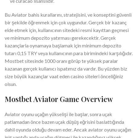
ve curacao lisanslıdır.
Bu Aviator bahis kurallarını, stratejisini, ve konseptini güvenli
bir şekilde öğrenmek için çok uygundur. Gerçek bir kazanç
elde etmek için, kullanıcının sitedeki resmi kayıttan geçmesi
ve minimum depozito yatırması gerekecektir. Gerçek
kazançlarla oynamaya başlamak için minimum depozito
tutarı 0,15 TRY veya kullanıcının para birimindeki karşılığıdır.
Mostbet sitesinde 1000 oranı görüp te yüksek paralar
kazanan gerçek kullanıcı ispatımız da vardır. Bu yüzden biz
size büyük kazançlar vaat eden casino siteleri önceliğiniz
olsun.
Mostbet Aviator Game Overview
Aviator oyunu uçağın yükselişi ile başlar, sonra uçak
patlamadan önce bazen uçak düşüş eğrisini baslattığında
dahil oyunda olduğu devam eder. Ancak aviator oyunu uçağın
iniş yaptığı anda uçağın düşmesi ile kazandığınız yüksek