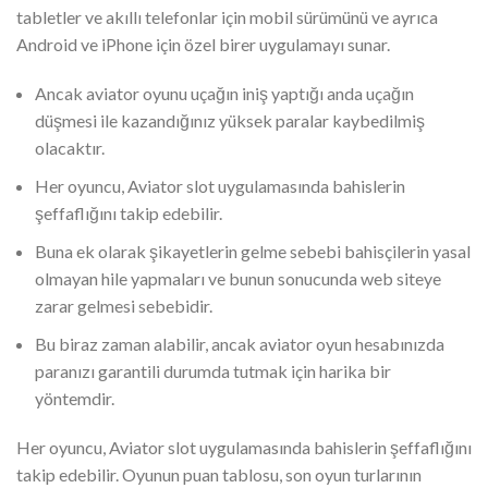
tabletler ve akıllı telefonlar için mobil sürümünü ve ayrıca
Android ve iPhone için özel birer uygulamayı sunar.
Ancak aviator oyunu uçağın iniş yaptığı anda uçağın
düşmesi ile kazandığınız yüksek paralar kaybedilmiş
olacaktır.
Her oyuncu, Aviator slot uygulamasında bahislerin
şeffaflığını takip edebilir.
Buna ek olarak şikayetlerin gelme sebebi bahisçilerin yasal
olmayan hile yapmaları ve bunun sonucunda web siteye
zarar gelmesi sebebidir.
Bu biraz zaman alabilir, ancak aviator oyun hesabınızda
paranızı garantili durumda tutmak için harika bir
yöntemdir.
Her oyuncu, Aviator slot uygulamasında bahislerin şeffaflığını
takip edebilir. Oyunun puan tablosu, son oyun turlarının