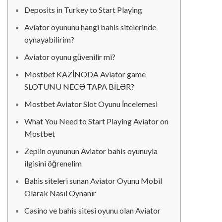
Deposits in Turkey to Start Playing
Aviator oyununu hangi bahis sitelerinde
oynayabilirim?
Aviator oyunu güvenilir mi?
Mostbet KAZİNODA Aviator game
SLOTUNU NECƏ TAPA BİLƏR?
Mostbet Aviator Slot Oyunu İncelemesi
What You Need to Start Playing Aviator on
Mostbet
Zeplin oyununun Aviator bahis oyunuyla
ilgisini öğrenelim
Bahis siteleri sunan Aviator Oyunu Mobil
Olarak Nasıl Oynanır
Casino ve bahis sitesi oyunu olan Aviator