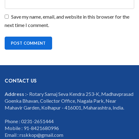
Save my name, email, and website in this browser for the
next time I comment.
CONTACT US
Address :-
Rotary Samaj Seva Kendra 253-K, Madhavprasad
Goenka Bhavan, Collector Office, Nagala Park, Near
Mahavir Garden, Kolhapur - 416001, Maharashtra, India.
Phone : 0231-2651444
Mobile : 91-8421680996
Email : rsskkop@gmail.com