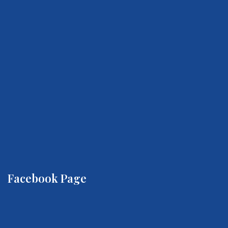
Facebook Page