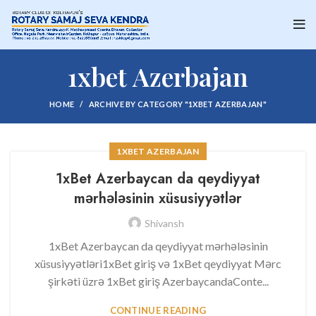
1xbet Azerbajan
HOME
ARCHIVE BY CATEGORY "1XBET AZERBAJAN"
1XBET AZERBAJAN
1xBet Azerbaycan da qeydiyyat
mərhələsinin xüsusiyyətlər
Shivansh
1xBet Azerbaycan da qeydiyyat mərhələsinin
xüsusiyyətləri1xBet giriş və 1xBet qeydiyyat Mərc
şirkəti üzrə 1xBet giriş AzerbaycandaConte...
CONTINUE READING