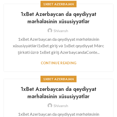
1XBET AZERBAJAN
1xBet Azerbaycan da qeydiyyat
mərhələsinin xüsusiyyətlər
Shivansh
1xBet Azerbaycan da qeydiyyat mərhələsinin
xüsusiyyətləri1xBet giriş və 1xBet qeydiyyat Mərc
şirkəti üzrə 1xBet giriş AzerbaycandaConte...
CONTINUE READING
1XBET AZERBAJAN
1xBet Azerbaycan da qeydiyyat
mərhələsinin xüsusiyyətlər
Shivansh
1xBet Azerbaycan da qeydiyyat mərhələsinin