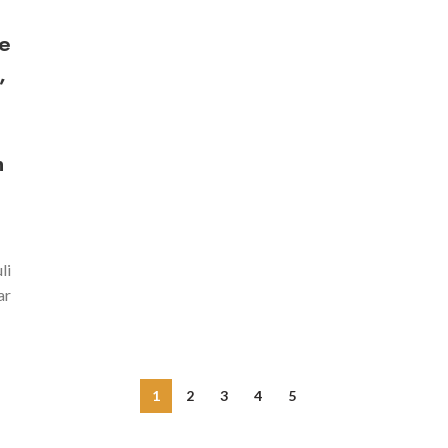
de
,
n
li
ar
1
2
3
4
5