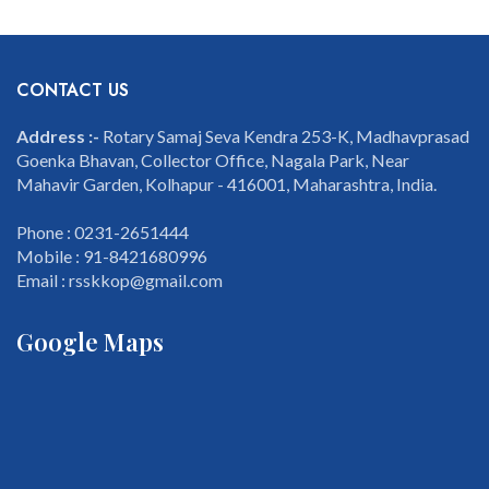
CONTACT US
Address :-
Rotary Samaj Seva Kendra 253-K, Madhavprasad
Goenka Bhavan, Collector Office, Nagala Park, Near
Mahavir Garden, Kolhapur - 416001, Maharashtra, India.
Phone : 0231-2651444
Mobile : 91-8421680996
Email : rsskkop@gmail.com
Google Maps