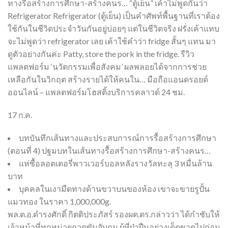
ทางรื้อสร้างการศึกษา-สร้างคนร… “ตู้เย็น” เค้าไม่พูดกันว่า
Refrigerator Refrigerator (ตู้เย็น) เป็นคำศัพท์พื้นฐานที่เราต้อง
ใช้กันในชีวิตประจำวันกันอยู่บ่อยๆ แต่ในชีวิตจริง ฝรั่งเค้าแทบ
จะไม่พูดว่า refrigerator เลย เค้าใช้คำว่า fridge สั้นๆ แทน มา
ดูตัวอย่างกันค่ะ Patty, store the pork in the fridge. รีวิว
แพลตฟอร์ม ‘นวัตกรรมเพื่อสังคม’ ผลพลอยได้จากการช่วย
เหลือกันในวิกฤต สร้างรายได้ให้คนใน… มือถือแอนดรอยด์
ออนไลน์ – แพลตฟอร์มโฮสติ้งบริการคลาวด์ 24 ชม.
17 ก.ค.
บทบันทึกเส้นทางและประสบการณ์การรื้อสร้างการศึกษา
(ตอนที่ 4) ปฐมบทในเส้นทางรื้อสร้างการศึกษา-สร้างคนร…
แห่ซื้อลอตเตอรี่พาวเวอร์บอลหลังรางวัลทะลุ 3 หมื่นล้าน
บาท
บุคคลในเงามืดทางด้านขวาบนของห้อง เขาจะขายรูปั้น
แมวทอง ในราคา 1,000,000g.
พล.ต.อ.ดำรงศักดิ์ กิตติประภัสร์ รองผต.ตร.กล่าวว่า ได้กำชับให้
เจ้าหน้าที่ทุกหน่วยกวดขันจับกุม ผู้ที่ฝ่าฝืนอย่างเด็ดขาดไปก่อน