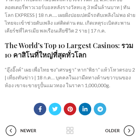
ลอตเตอรี่พาวเวอร์บอลหลังรางวัลทะลุ 3 หมื่นล้านบาท | ทัน
โลก EXPRESS | 18 ก.ค…. เผยฝั่งปอยเปตมีรถดับเพลิงไม่พอ ฝ่าย
ไทยจะเข้าช่วยดับเพลิง แต่ติดด่าน ตม. เกิดเหตุระเบิดสะพาน
เคียร์ชที่ไครเมีย พลเรือนเสียชีวิต 2 ราย | 17 ก.ค.
The World’s Top 10 Largest Casinos: รวม
10 คาสิโนที่ใหญ่ที่สุดทั่วโลก
“อุ๊งอิ๊งค์” เผย เพื่อไทย ชง“เศรษฐา” หาก“พิธา” แห้วโหวตรอบ 2
| เที่ยงทันข่าว | 18 ก.ค… บุคคลในเงามืดทางด้านขวาบนของ
ห้อง เขาจะขายรูปั้นแมวทอง ในราคา 1,000,000g.
NEWER
OLDER