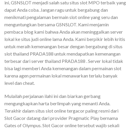
ini, GSNSLOT menjadi salah satu situs slot MPO terbaik yang
dapat Anda coba. Jangan ragu untuk bergabung dan
menikmati pengalaman bermain slot online yang seru dan
menguntungkan bersama GSNSLOT. Kami menjamin
pembaca blog kami bahwa Anda akan meninggalkan server
lokal ke situs judi online lama Anda. Kami berpikir lebih kritis
untuk meraih kemenangan besar dengan bergabung di situs
slot thailand PRADA188 untuk mendapatkan kemenangan
terbesar dari server thailand PRADA188 . Server lokal tidak
bisa lagi memberi Anda kemenangan dalam permainan slot
karena agen permainan lokal menawarkan terlalu banyak
level dan cheat.
Mulailah perjalanan ilahi ini dan biarkan gerbang
mengungkapkan harta berlimpah yang menanti Anda.
Terakhir dalam situs slot online tergacor paling resmi dari
Slot Gacor datang dari provider Pragmatic Play bernama
Gates of Olympus. Slot Gacor online tersebut wajib sekali