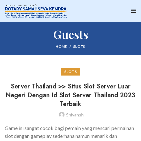
Guests
HOME
SLOTS
SLOTS
Server Thailand >> Situs Slot Server Luar
Negeri Dengan Id Slot Server Thailand 2023
Terbaik
Shivansh
Game ini sangat cocok bagi pemain yang mencari permainan
slot dengan gameplay sederhana namun menarik dan