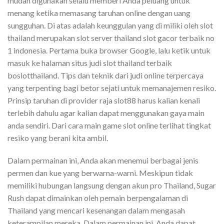
mudah digunakan selalu memberi Anda peluang untuk
menang ketika memasang taruhan online dengan uang
sungguhan. Di atas adalah keunggulan yang di miliki oleh slot
thailand merupakan slot server thailand slot gacor terbaik no
1 indonesia. Pertama buka browser Google, lalu ketik untuk
masuk ke halaman situs judi slot thailand terbaik
boslotthailand. Tips dan teknik dari judi online terpercaya
yang terpenting bagi betor sejati untuk memanajemen resiko.
Prinsip taruhan di provider raja slot88 harus kalian kenali
terlebih dahulu agar kalian dapat menggunakan gaya main
anda sendiri. Dari cara main game slot online terlihat tingkat
resiko yang berani kita ambil.
Dalam permainan ini, Anda akan menemui berbagai jenis
permen dan kue yang berwarna-warni. Meskipun tidak
memiliki hubungan langsung dengan akun pro Thailand, Sugar
Rush dapat dimainkan oleh pemain berpengalaman di
Thailand yang mencari kesenangan dalam mengasah
keterampilan mereka. Dalam permainan ini, Anda dapat