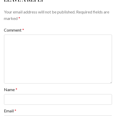
Your email address will not be published.
Required fields are
marked
*
Comment
*
Name
*
Email
*