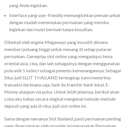
yang Anda inginkan.
Interface yang user-friendly memungkinkan pemain untuk
dengan mudah menemukan permainan yang mereka
inginkan dan mulai bermain tanpa kesulitan.
Dibekali oleh engine Megaways yang inovatif, dimana
memberi peluang tinggi untuk menang di setiap putaran
permainan. Gameplay slot online yang mengadopsi tema
oriental asia, cina, dan lain sebagainya dengan menggunakan
pola unik 5 kelinci sebagai penentu kemenangannya. Sebagai
Situs judi SLOT THAILAND terlengkap kami menerima
transaksi darimana saja, baik itu transfer bank lokal, E-
Money ataupun via pulsa. Untuk lebih jelasnya, berikut akan
coba aku bahas secara singkat mengenai metode-metode
deposit yang ada di situs judi slot online ini.
Sama dengan namanya Slot thailand, pasti permainan penting
yang dipersiapkan oleh provider ini merupakan Permainan