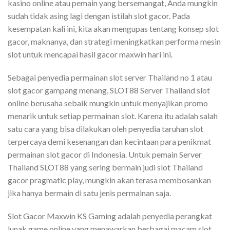
kasino online atau pemain yang bersemangat, Anda mungkin
sudah tidak asing lagi dengan istilah slot gacor. Pada
kesempatan kali ini, kita akan mengupas tentang konsep slot
gacor, maknanya, dan strategi meningkatkan performa mesin
slot untuk mencapai hasil gacor maxwin hari ini.
Sebagai penyedia permainan slot server Thailand no 1 atau
slot gacor gampang menang, SLOT88 Server Thailand slot
online berusaha sebaik mungkin untuk menyajikan promo
menarik untuk setiap permainan slot. Karena itu adalah salah
satu cara yang bisa dilakukan oleh penyedia taruhan slot
terpercaya demi kesenangan dan kecintaan para penikmat
permainan slot gacor di Indonesia. Untuk pemain Server
Thailand SLOT88 yang sering bermain judi slot Thailand
gacor pragmatic play, mungkin akan terasa membosankan
jika hanya bermain di satu jenis permainan saja.
Slot Gacor Maxwin KS Gaming adalah penyedia perangkat
lunak game online yang menawarkan berbagai macam slot