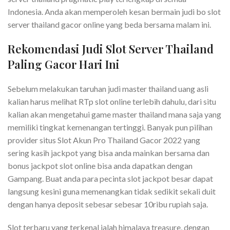
Indonesia. Anda akan memperoleh kesan bermain judi bo slot
server thailand gacor online yang beda bersama malam ini.
Rekomendasi Judi Slot Server Thailand
Paling Gacor Hari Ini
Sebelum melakukan taruhan judi master thailand uang asli
kalian harus melihat RTp slot online terlebih dahulu, dari situ
kalian akan mengetahui game master thailand mana saja yang
memiliki tingkat kemenangan tertinggi. Banyak pun pilihan
provider situs Slot Akun Pro Thailand Gacor 2022 yang
sering kasih jackpot yang bisa anda mainkan bersama dan
bonus jackpot slot online bisa anda dapatkan dengan
Gampang. Buat anda para pecinta slot jackpot besar dapat
langsung kesini guna memenangkan tidak sedikit sekali duit
dengan hanya deposit sebesar sebesar 10ribu rupiah saja.
Slot terbaru yang terkenal ialah himalaya treasure, dengan