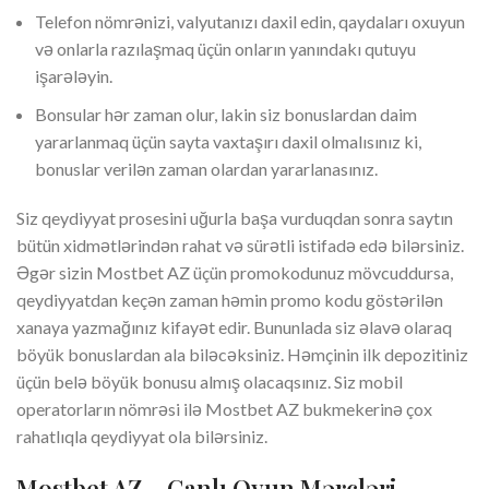
Telefon nömrənizi, valyutanızı daxil edin, qaydaları oxuyun
və onlarla razılaşmaq üçün onların yanındakı qutuyu
işarələyin.
Bonsular hər zaman olur, lakin siz bonuslardan daim
yararlanmaq üçün sayta vaxtaşırı daxil olmalısınız ki,
bonuslar verilən zaman olardan yararlanasınız.
Siz qeydiyyat prosesini uğurla başa vurduqdan sonra saytın
bütün xidmətlərindən rahat və sürətli istifadə edə bilərsiniz.
Əgər sizin Mostbet AZ üçün promokodunuz mövcuddursa,
qeydiyyatdan keçən zaman həmin promo kodu göstərilən
xanaya yazmağınız kifayət edir. Bununlada siz əlavə olaraq
böyük bonuslardan ala biləcəksiniz. Həmçinin ilk depozitiniz
üçün belə böyük bonusu almış olacaqsınız. Siz mobil
operatorların nömrəsi ilə Mostbet AZ bukmekerinə çox
rahatlıqla qeydiyyat ola bilərsiniz.
Mostbet AZ – Canlı Oyun Mərcləri