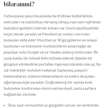
bilərəmmi?
Futbolçunun şəxsi hesabında fərdi idman tədbirlərinin
nəticələri və statistikası ilə tanış olmaq, real vaxt rejimində
matçların gedişini izləmək imkanı var. Sonra qeydiyyatdan
keçin, hesab yaradın və Mostbet az casino com mərc
bonusları əldə edin! Mostbet az 90 güzgülərini və onlayn
kazinoları və bukmeker kontekstlərini axtarmağın ən
populyar yolu Google və ya Yandex axtarış motorudur. Ən
yaxşı halda, bir istinad linki istifadə edərək işləyən bir
güzgüyə yönləndirən portalları tapmaq mümkün olacaq. Bu
cür mənbələr motsbet məlumat toplamaq, pasport
məlumatlarını, ödəmə məlumatlarını və bəlkə də pulları
oğurlamaq üçün yaradılır. Doğrulanmış bir saytda belə
bukmeker kontorunun rəsmi saytına deyil, saxta saytlara
bağlantılar ola bilər.
Əsas sayt və mostbet az güzgüləri server serverlərində