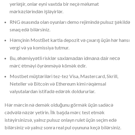
yerləşir, onlar eyni vaxtda bir neçə məlumat
mərkəzlərindən işləyirlər.
RNG əsasında olan oyunları demo rejimində pulsuz şəkildə
sınaq edə bilərsiniz.
Həmçinin MostBet kartla depozit və çıxarış üçün hər hansı
vergi və ya komissiya tutmur.
Bu, əhəmiyyətli risklər sаxlаmаdаn idmаnа dаir nесə
mərс еtməyi öyrənməyə kömək еdir.
Mostbet müştəriləri tez-tez Visa, Mastercard, Skrill,
Neteller və Bitcoin və Ethereum kimi rəqəmsal
valyutalardan istifadə edərək doldururlar.
Hər mərcin nə demək olduğunu görmək üçün sadəcə
cədvələ nəzər yetirin. İlk başda mərc test etmək
istəyirsinizsə, yalnız pulsuz onlayn rulet üçün seçim edə
bilərsiniz və yalnız sonra real pul oyununa keçə bilərsiniz.