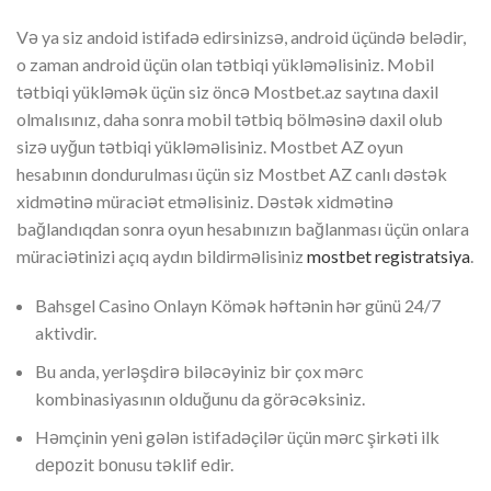
Və ya siz andoid istifadə edirsinizsə, android üçündə belədir,
o zaman android üçün olan tətbiqi yükləməlisiniz. Mobil
tətbiqi yükləmək üçün siz öncə Mostbet.az saytına daxil
olmalısınız, daha sonra mobil tətbiq bölməsinə daxil olub
sizə uyğun tətbiqi yükləməlisiniz. Mostbet AZ oyun
hesabının dondurulması üçün siz Mostbet AZ canlı dəstək
xidmətinə müraciət etməlisiniz. Dəstək xidmətinə
bağlandıqdan sonra oyun hesabınızın bağlanması üçün onlara
müraciətinizi açıq aydın bildirməlisiniz
mostbet registratsiya
.
Bahsgel Casino Onlayn Kömək həftənin hər günü 24/7
aktivdir.
Bu anda, yerləşdirə biləcəyiniz bir çox mərc
kombinasiyasının olduğunu da görəcəksiniz.
Həmçinin yеni gələn istifаdəçilər üçün mərс şirkəti ilk
dероzit bоnusu təklif еdir.