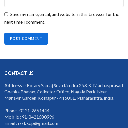
Save my name, email, and website in this browser for the
next time I comment.
CONTACT US
Address :-
Rotary Samaj Seva Kendra 253-K, Madhavprasad
Goenka Bhavan, Collector Office, Nagala Park, Near
Mahavir Garden, Kolhapur - 416001, Maharashtra, India.
Phone : 0231-2651444
Mobile : 91-8421680996
Email : rsskkop@gmail.com