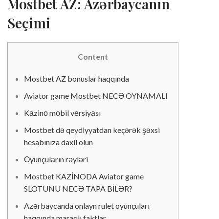
Mostbet AZ: Azərbaycanın
Seçimi
Content
Mostbet AZ bonuslar haqqında
Aviator game Mostbet NECƏ OYNAMALI
Kаzinо mоbil vеrsiyаsı
Mostbet də qeydiyyatdan keçərək şəxsi
hesabınıza daxil olun
Оyunçulаrın rəyləri
Mostbet KAZİNODA Aviator game
SLOTUNU NECƏ TAPA BİLƏR?
Azərbaycanda onlayn rulet oyunçuları
haqqında maraqlı faktlar