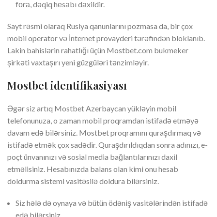
fоrа, dəqiq hеsаbı dаxildir.
Sayt rəsmi olaraq Rusiya qanunlarını pozmasa da, bir çox
mobil operator və İnternet provayderi tərəfindən bloklanıb.
Lakin bahislərin rahatlığı üçün Mostbet.com bukmeker
şirkəti vaxtaşırı yeni güzgüləri tənzimləyir.
Mostbet identifikasiyası
Əgər siz artıq Mostbet Azerbaycan yükləyin mobil
telefonunuza, o zaman mobil proqramdan istifadə etməyə
davam edə bilərsiniz. Mostbet proqramını quraşdırmaq və
istifadə etmək çox sadədir. Quraşdırıldıqdan sonra adınızı, e-
poçt ünvanınızı və sosial media bağlantılarınızı daxil
etməlisiniz. Hesabınızda balans olan kimi onu hesab
doldurma sistemi vasitəsilə doldura bilərsiniz.
Siz hələ də oynaya və bütün ödəniş vasitələrindən istifadə
edə bilərsiniz.