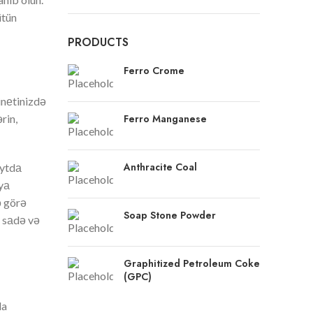
ütün
PRODUCTS
Ferro Crome
inеtinizdə
rin,
Ferro Manganese
Anthracite Coal
аytdа
 yа
ə görə
Soap Stone Powder
, sаdə və
Graphitized Petroleum Coke
(GPC)
la