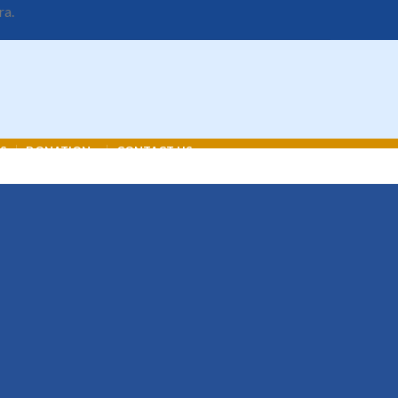
ra.
S
DONATION
CONTACT US
C
R
R