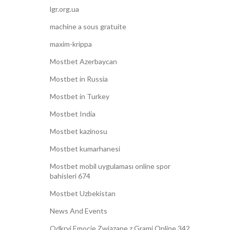
lgr.org.ua
machine a sous gratuite
maxim-krippa
Mostbet Azerbaycan
Mostbet in Russia
Mostbet in Turkey
Mostbet India
Mostbet kazinosu
Mostbet kumarhanesi
Mostbet mobil uygulaması online spor
bahisleri 674
Mostbet Uzbekistan
News And Events
Odkryj Emocje Związane z Grami Online 342