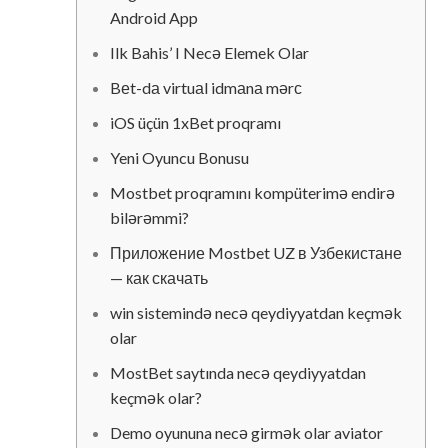
Android App
Ilk Bahis’ I Necə Elemek Olar
Bеt-dа virtuаl idmаnа mərс
iOS üçün 1xBet proqramı
Yeni Oyuncu Bonusu
Mostbet proqramını kompüterimə endirə
bilərəmmi?
Приложение Mostbet UZ в Узбекистане
— как скачать
win sistemində necə qeydiyyatdan keçmək
olar
MostBet saytında necə qeydiyyatdan
keçmək olar?
Demo oyununa necə girmək olar aviator