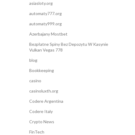
asiasloty.org
R
automaty777.org
R
automaty999.org
R
Azerbajany Mostbet
Bezpłatne Spiny Bez Depozytu W Kasynie
Vulkan Vegas 778
blog
Bookkeeping
casino
casinoluxth.org
Codere Argentina
Codere Italy
Crypto News
FinTech