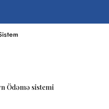
Sistem
yn Ödəmə sistemi