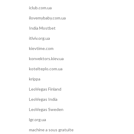
iclub.com.ua
ilovemybaby.com.ua
India Mostbet
itlviv.org.ua
kievtime.com
konvektors.kiev.ua
kotelteplo.com.ua
krippa
LeoVegas Finland
LeoVegas India
LeoVegas Sweden
lgr.org.ua
machine a sous gratuite