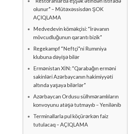
“Restoranlarda eşşək ətindən istifadə
olunur” – Mütəxəssisdən ŞOK
AÇIQLAMA
Medvedevin köməkçisi: “İrəvanın
mövcudluğunun qarantı bizik”
Regekampf “Neftçi”ni Rumıniya
klubuna dəyişə bilər
Ermənistan XİN: “Qarabağın erməni
sakinləri Azərbaycanın hakimiyyəti
altında yaşaya bilərlər”
Azərbaycan Ordusu sülhməramlıların
konvoyunu atəşə tutmayıb – Yenilənib
Terminallarla pul köçürərkən faiz
tutulacaq – AÇIQLAMA