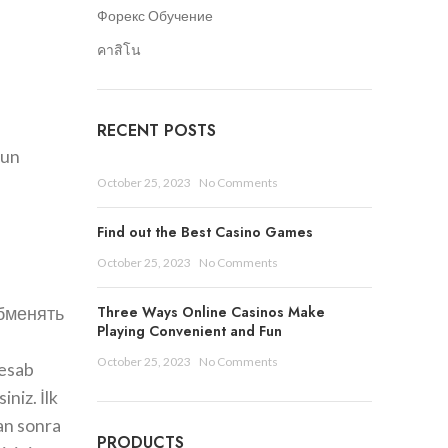
Форекс Обучение
คาสิโน
RECENT POSTS
nun
October 25, 2023
No Comments
Find out the Best Casino Games
October 25, 2023
No Comments
Three Ways Online Casinos Make
бменять
Playing Convenient and Fun
October 25, 2023
No Comments
hesab
iniz. İlk
an sonra
PRODUCTS