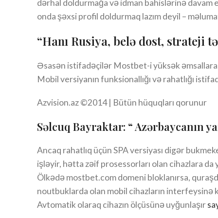
dərhal doldurmağa və idman bahislərinə davam ed
onda şəxsi profil doldurmaq lazım deyil – məluma
“Hanı Rusiya, belə dost, strateji 
Əsasən istifadəçilər Mostbet-i yüksək əmsallara
Mobil versiyanın funksionallığı və rahatlığı istif
Azvision.az ©2014 | Bütün hüquqları qorunur
Səlcuq Bayraktar: “ Azərbaycanın y
Ancaq rahatlıq üçün SPA versiyası digər bukmeke
işləyir, hətta zəif prosessorları olan cihazlara da
Ölkədə mostbet.com domeni bloklanırsa, quraşdır
noutbuklarda olan mobil cihazların interfeysinə 
Avtomatik olaraq cihazın ölçüsünə uyğunlaşır
sa