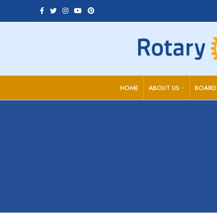
HOME
ABOUT US
BOARD