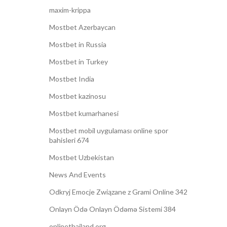
maxim-krippa
Mostbet Azerbaycan
Mostbet in Russia
Mostbet in Turkey
Mostbet India
Mostbet kazinosu
Mostbet kumarhanesi
Mostbet mobil uygulaması online spor
bahisleri 674
Mostbet Uzbekistan
News And Events
Odkryj Emocje Związane z Grami Online 342
Onlayn Ödə Onlayn Ödəmə Sistemi 384
onlinethailand.org