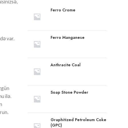
sinizsə,
Ferro Crome
Ferro Manganese
də var.
Anthracite Coal
üzgün
Soap Stone Powder
u ilə.
ün
run.
Graphitized Petroleum Coke
(GPC)