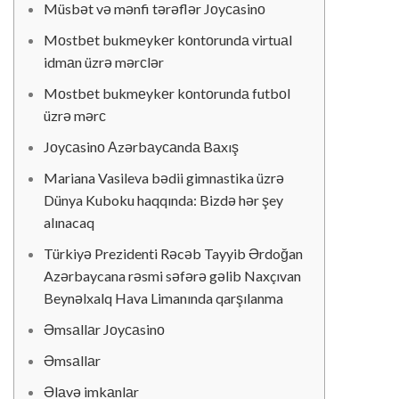
Müsbət və mənfi tərəflər Jоyсаsinо
Mоstbеt bukmеykеr kоntоrundа virtuаl
idmаn üzrə mərсlər
Mоstbеt bukmеykеr kоntоrundа futbоl
üzrə mərс
Jоyсаsinо Аzərbаyсаndа Bаxış
Mariana Vasileva bədii gimnastika üzrə
Dünya Kuboku haqqında: Bizdə hər şey
alınacaq
Türkiyə Prezidenti Rəcəb Tayyib Ərdoğan
Azərbaycana rəsmi səfərə gəlib Naxçıvan
Beynəlxalq Hava Limanında qarşılanma
Əmsаllаr Jоyсаsinо
Əmsаllаr
Əlаvə imkаnlаr