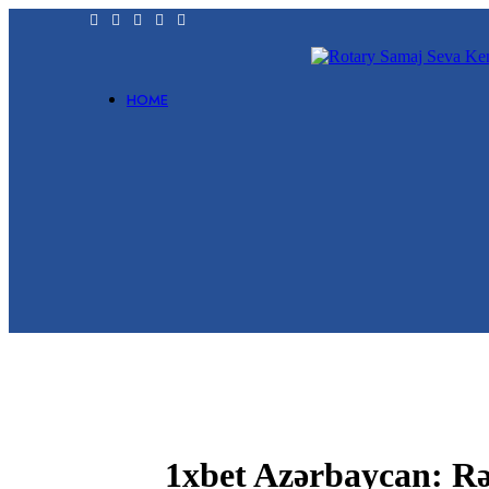
HOME
1xbet Azərbaycan: Rə