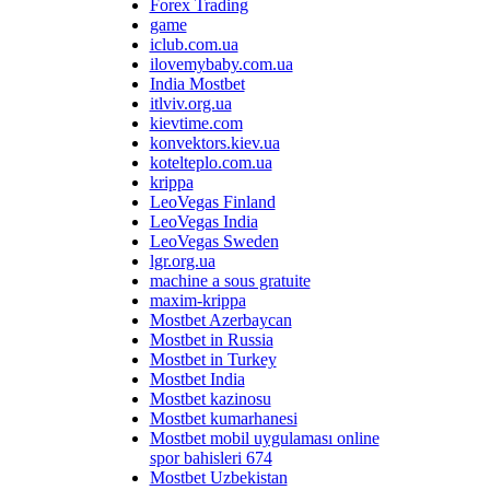
Forex Trading
game
iclub.com.ua
ilovemybaby.com.ua
India Mostbet
itlviv.org.ua
kievtime.com
konvektors.kiev.ua
kotelteplo.com.ua
krippa
LeoVegas Finland
LeoVegas India
LeoVegas Sweden
lgr.org.ua
machine a sous gratuite
maxim-krippa
Mostbet Azerbaycan
Mostbet in Russia
Mostbet in Turkey
Mostbet India
Mostbet kazinosu
Mostbet kumarhanesi
Mostbet mobil uygulaması online
spor bahisleri 674
Mostbet Uzbekistan