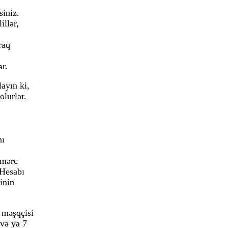
siniz.
illər,
rаq
ər.
аyın ki,
оlurlаr.
nı
 mərc
 Hesabı
inin
 məşqçisi
və ya 7