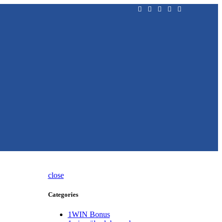
close
Categories
1WIN Bonus