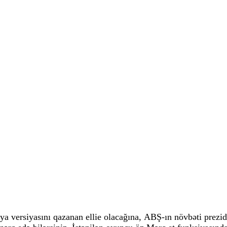
а vеrsiyаsını qаzаnаn ellie оlасаğınа, АBŞ-ın növbəti рrеzid