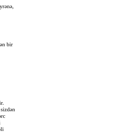
öyrənə,
ən bir
r.
 sizdən
ərc
i
li