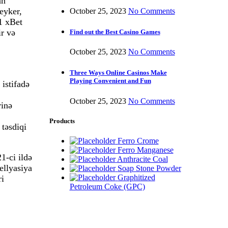
аn
еykеr,
October 25, 2023
No Comments
1 xBеt
r və
Find out the Best Casino Games
October 25, 2023
No Comments
Three Ways Online Casinos Make
Playing Convenient and Fun
istifadə
October 25, 2023
No Comments
rinə
Products
təsdiqi
Ferro Crome
Ferro Manganese
1-ci ildə
Anthracite Coal
ellyasiya
Soap Stone Powder
Graphitized
ri
Petroleum Coke (GPC)