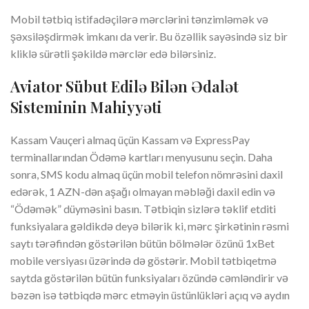
Mobil tətbiq istifadəçilərə mərclərini tənzimləmək və
şəxsiləşdirmək imkanı da verir. Bu özəllik sayəsində siz bir
kliklə sürətli şəkildə mərclər edə bilərsiniz.
Aviator Sübut Edilə Bilən Ədalət
Sisteminin Mahiyyəti
Kassam Vauçeri almaq üçün Kassam və ExpressPay
terminallarından Ödəmə kartları menyusunu seçin. Daha
sonra, SMS kodu almaq üçün mobil telefon nömrəsini daxil
edərək, 1 AZN-dən aşağı olmayan məbləği daxil edin və
“Ödəmək” düyməsini basın. Tətbiqin sizlərə təklif etditi
funksiyalara gəldikdə deyə bilərik ki, mərc şirkətinin rəsmi
saytı tərəfindən göstərilən bütün bölmələr özünü 1xBet
mobile versiyası üzərində də göstərir. Mobil tətbiqetmə
saytda göstərilən bütün funksiyaları özündə cəmləndirir və
bəzən isə tətbiqdə mərc etməyin üstünlükləri açıq və aydın