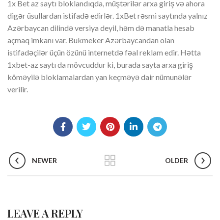
1x Bet az saytı bloklandıqda, müştərilər arxa giriş və ahora
digər üsullardan istifadə edirlər. 1xBet rəsmi saytında yalnız
Azərbaycan dilində versiya deyil, həm də manatla hesab
açmaq imkanı var. Bukmeker Azərbaycandan olan
istifadəçilər üçün özünü internetdə fəal reklam edir. Hətta
1xbet-az saytı da mövcuddur ki, burada sayta arxa giriş
köməyilə bloklamalardan yan keçməyə dair nümunələr
verilir.
NEWER
OLDER
LEAVE A REPLY