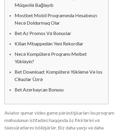
Müqavilə Bağlayıb
Mostbet Mobil Proqramında Hesabınızı
Necə Doldurmaq Olar
Bet Az Promos Və Bonuslar
Kilian Mbappedən Yeni Rekordlar
Necə Kompüterə Proqramı Melbet
Yükləyin?
Bet Download: Kompüterə Yükləmə Və Ios
Cihazlar Üzrə
Bet Azerbaycan Bonusu
Aviator qumar video game pərəstişkarları bu proqram
məhsulunun istifadəsi haqqında öz fikirlərini və
təəssüratlarını bölüşürlər. Biz daha yaxşı və daha