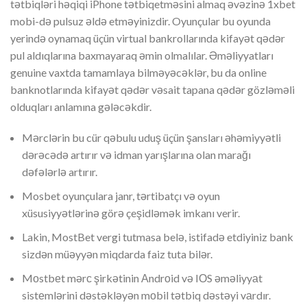
tətbiqləri həqiqi iPhone tətbiqetməsini almaq əvəzinə 1xbet
mobi-də pulsuz əldə etməyinizdir. Oyunçular bu oyunda
yerində oynamaq üçün virtual bankrollarında kifayət qədər
pul aldıqlarına baxmayaraq əmin olmalılar. Əməliyyatları
genuine vaxtda tamamlaya bilməyəcəklər, bu da online
banknotlarında kifayət qədər vəsait tapana qədər gözləməli
olduqları anlamına gələcəkdir.
Mərclərin bu cür qəbulu uduş üçün şansları əhəmiyyətli
dərəcədə artırır və idman yarışlarına olan marağı
dəfələrlə artırır.
Mosbet oyunçulara janr, tərtibatçı və oyun
xüsusiyyətlərinə görə çeşidləmək imkanı verir.
Lakin, MostBet vergi tutmasa belə, istifadə etdiyiniz bank
sizdən müəyyən miqdarda faiz tuta bilər.
Mоstbеt mərс şirkətinin Аndrоid və IОS əməliyyаt
sistеmlərini dəstəkləyən mоbil tətbiq dəstəyi vаrdır.