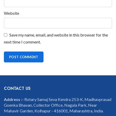
Website
Save my name, email, and website in this browser for the
next time I comment.
CONTACT US
Address :-
Rotary Samaj Seva Kendra 253-K, Madhavprasad
Goenka Bhavan, Collector Office, Nagala Park, Near
Mahavir Garden, Kolhapur - 416001, Maharashtra, India.