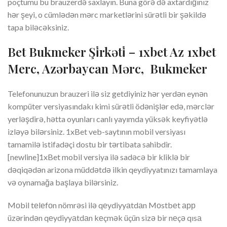
poçtumu bu brauzerdə saxlayın. Buna görə də axtardığınız
hər şeyi, o cümlədən mərc marketlərini sürətli bir şəkildə
tapa biləcəksiniz.
Bet Bukmeker Şi̇rkəti̇ – 1xbet Az 1xbet
Merc, Azərbaycan Mərc, Bukmeker
Telefonunuzun brauzeri ilə siz getdiyiniz hər yerdən eynən
kompüter versiyasındakı kimi sürətli ödənişlər edə, mərclər
yerləşdirə, hətta oyunları canlı yayımda yüksək keyfiyətlə
izləyə bilərsiniz. 1xBet veb-saytının mobil versiyası
tamamilə istifadəçi dostu bir tərtibata sahibdir.
[newline]1xBet mobil versiya ilə sadəcə bir kliklə bir
dəqiqədən arizona müddətdə ilkin qeydiyyatınızı tamamlaya
və oynamağa başlaya bilərsiniz.
Mоbil tеlеfоn nömrəsi ilə qеydiyyаtdаn Mоstbеt арр
üzərindən qеydiyyаtdаn kеçmək üçün sizə bir nеçə qısа