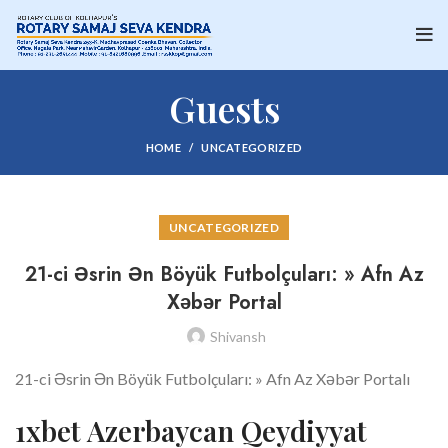
Guests
HOME
UNCATEGORIZED
UNCATEGORIZED
21-ci Əsrin Ən Böyük Futbolçuları: » Afn Az
Xəbər Portal
Shivansh
21-ci Əsrin Ən Böyük Futbolçuları: » Afn Az Xəbər Portalı
1xbet Azerbaycan Qeydiyyat