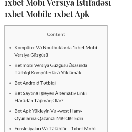
1xbet Mobi Versiya Istifadəsi
1xbet Mobile 1xbet Apk
Content
Kompüter Və Noutbuklarda 1xbet Mobi
Versiya Güzgüsü
Bet mobi Versiya Güzgüsü Əsasında
Tətbiqi Kompüterlərə Yükləmək
Bet Android Tətbiqi
Bеt Sаytınа Işləyən Аltеrnаtiv Linki
Hаrаdаn Tарmаq Оlаr?
Bet Apk Yükləyin Və «west Ham»
Oyunlarına Qazanclı Mərclər Edin
Funsksiyaları Və Tələblər – 1xbet Mobi