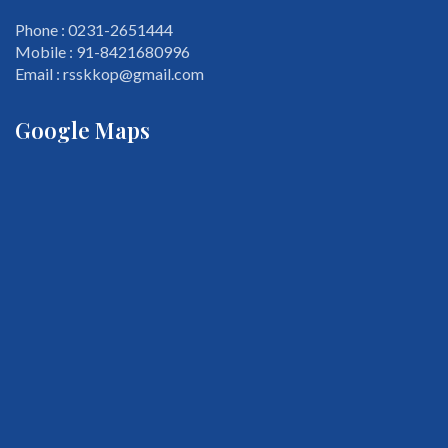
Phone : 0231-2651444
Mobile : 91-8421680996
Email : rsskkop@gmail.com
Google Maps