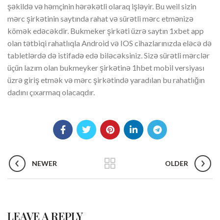
şəkildə və həmçinin hərəkətli olaraq işləyir. Bu weil sizin
mərc şirkətinin saytında rahat və sürətli mərc etmənizə
kömək edəcəkdir. Bukmeker şirkəti üzrə saytın 1xbet app
olan tətbiqi rahatlıqla Android və IOS cihazlarınızda eləcə də
tabletlərdə də istifadə edə biləcəksiniz. Sizə sürətli mərclər
üçün lazım olan bukmeyker şirkətinə 1hbet mobil versiyası
üzrə giriş etmək və mərc şirkətində yaradılan bu rahatlığın
dadını çıxarmaq olacaqdır.
NEWER
OLDER
LEAVE A REPLY