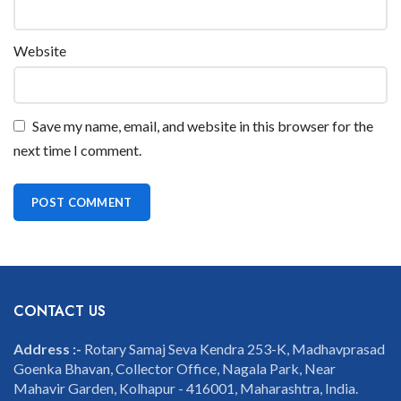
Website
Save my name, email, and website in this browser for the
next time I comment.
CONTACT US
Address :-
Rotary Samaj Seva Kendra 253-K, Madhavprasad
Goenka Bhavan, Collector Office, Nagala Park, Near
Mahavir Garden, Kolhapur - 416001, Maharashtra, India.