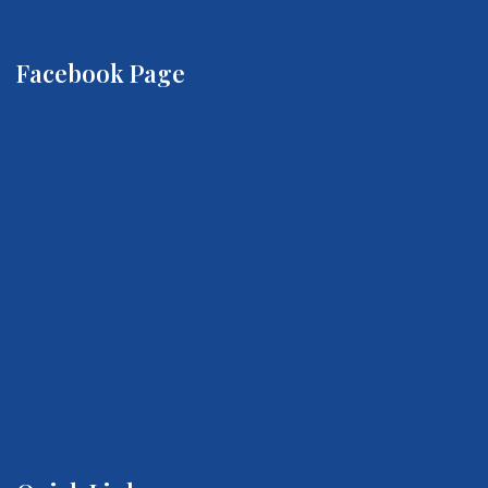
Facebook Page