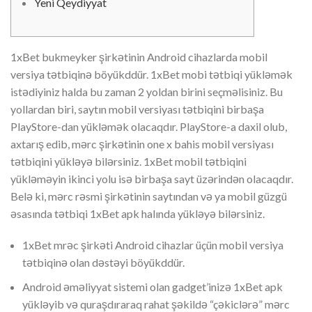
Yeni Qeydiyyat
1xBet bukmeyker şirkətinin Android cihazlarda mobil
versiya tətbiqinə böyükddür. 1xBet mobi tətbiqi yükləmək
istədiyiniz halda bu zaman 2 yoldan birini seçməlisiniz. Bu
yollardan biri, saytın mobil versiyası tətbiqini birbaşa
PlayStore-dan yükləmək olacaqdır. PlayStore-a daxil olub,
axtarış edib, mərc şirkətinin one x bahis mobil versiyası
tətbiqini yükləyə bilərsiniz. 1xBet mobil tətbiqini
yükləməyin ikinci yolu isə birbaşa sayt üzərindən olacaqdır.
Belə ki, mərc rəsmi şirkətinin saytından və ya mobil güzgü
əsasında tətbiqi 1xBet apk halında yükləyə bilərsiniz.
1xBet mrəc şirkəti Android cihazlar üçün mobil versiya
tətbiqinə olan dəstəyi böyükddür.
Android əməliyyat sistemi olan gadget’inizə 1xBet apk
yükləyib və quraşdıraraq rahat şəkildə “çəkiclərə” mərc