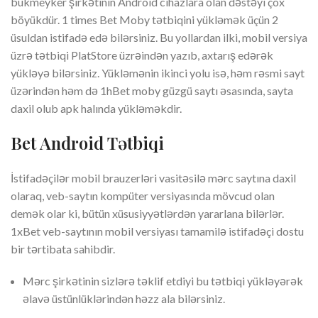
bukmeyker şirkətinin Android cihazlara olan dəstəyi çox
böyükdür. 1 times Bet Moby tətbiqini yükləmək üçün 2
üsuldan istifadə edə bilərsiniz. Bu yollardan ilki, mobil versiya
üzrə tətbiqi PlatStore üzrəindən yazıb, axtarış edərək
yükləyə bilərsiniz. Yükləmənin ikinci yolu isə, həm rəsmi sayt
üzərindən həm də 1hBet moby güzgü saytı əsasında, sayta
daxil olub apk halında yükləməkdir.
Bet Android Tətbiqi
İstifadəçilər mobil brauzerləri vasitəsilə mərc saytına daxil
olaraq, veb-saytın kompüter versiyasında mövcud olan
demək olar ki, bütün xüsusiyyətlərdən yararlana bilərlər.
1xBet veb-saytının mobil versiyası tamamilə istifadəçi dostu
bir tərtibata sahibdir.
Mərc şirkətinin sizlərə təklif etdiyi bu tətbiqi yükləyərək
əlavə üstünlüklərindən həzz ala bilərsiniz.