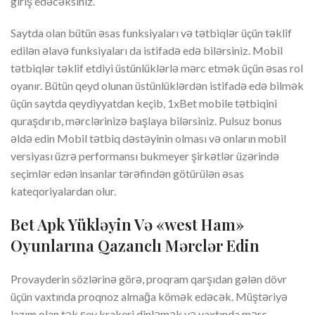
giriş edəcəksiniz.
Saytda olan bütün əsas funksiyaları və tətbiqlər üçün təklif
edilən əlavə funksiyaları da istifadə edə bilərsiniz. Mobil
tətbiqlər təklif etdiyi üstünlüklərlə mərc etmək üçün əsas rol
oyanır. Bütün qeyd olunan üstünlüklərdən istifadə edə bilmək
üçün saytda qeydiyyatdan keçib, 1xBet mobile tətbiqini
quraşdırıb, mərclərinizə başlaya bilərsiniz. Pulsuz bonus
əldə edin Mobil tətbiq dəstəyinin olması və onların mobil
versiyası üzrə performansı bukmeyer şirkətlər üzərində
seçimlər edən insanlar tərəfindən götürülən əsas
kateqoriyalardan olur.
Bet Apk Yükləyin Və «west Ham»
Oyunlarına Qazanclı Mərclər Edin
Provayderin sözlərinə görə, proqram qarşıdan gələn dövr
üçün vaxtında proqnoz almağa kömək edəcək. Müştəriyə
lazım olan tək şey krakeri dinləmək və vaxtında mərc