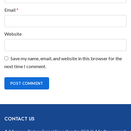
Email
*
Website
Save my name, email, and website in this browser for the
next time I comment.
CONTACT US