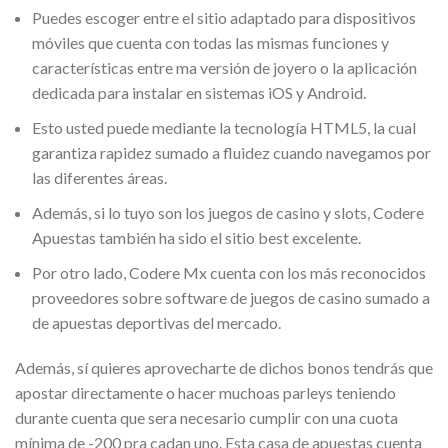
Puedes escoger entre el sitio adaptado para dispositivos
móviles que cuenta con todas las mismas funciones y
características entre ma versión de joyero o la aplicación
dedicada para instalar en sistemas iOS y Android.
Esto usted puede mediante la tecnología HTML5, la cual
garantiza rapidez sumado a fluidez cuando navegamos por
las diferentes áreas.
Además, si lo tuyo son los juegos de casino y slots, Codere
Apuestas también ha sido el sitio best excelente.
Por otro lado, Codere Mx cuenta con los más reconocidos
proveedores sobre software de juegos de casino sumado a
de apuestas deportivas del mercado.
Además, sí quieres aprovecharte de dichos bonos tendrás que
apostar directamente o hacer muchoas parleys teniendo
durante cuenta que sera necesario cumplir con una cuota
mínima de -200 pra cadan uno. Esta casa de apuestas cuenta