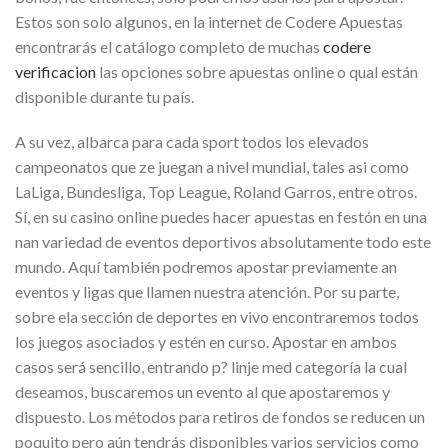
Estos son solo algunos, en la internet de Codere Apuestas
encontrarás el catálogo completo de muchas
codere
verificacion
las opciones sobre apuestas online o qual están
disponible durante tu país.
A su vez, albarca para cada sport todos los elevados
campeonatos que ze juegan a nivel mundial, tales asi como
LaLiga, Bundesliga, Top League, Roland Garros, entre otros.
Sí, en su casino online puedes hacer apuestas en festón en una
nan variedad de eventos deportivos absolutamente todo este
mundo. Aquí también podremos apostar previamente an
eventos y ligas que llamen nuestra atención. Por su parte,
sobre ela sección de deportes en vivo encontraremos todos
los juegos asociados y estén en curso. Apostar en ambos
casos será sencillo, entrando p? linje med categoría la cual
deseamos, buscaremos un evento al que apostaremos y
dispuesto. Los métodos para retiros de fondos se reducen un
poquito pero aún tendrás disponibles varios servicios como