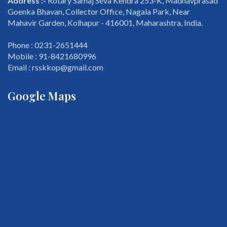
Address :-
Rotary Samaj Seva Kendra 253-K, Madhavprasad
Goenka Bhavan, Collector Office, Nagala Park, Near
Mahavir Garden, Kolhapur - 416001, Maharashtra, India.
Phone : 0231-2651444
Mobile : 91-8421680996
Email : rsskkop@gmail.com
Google Maps