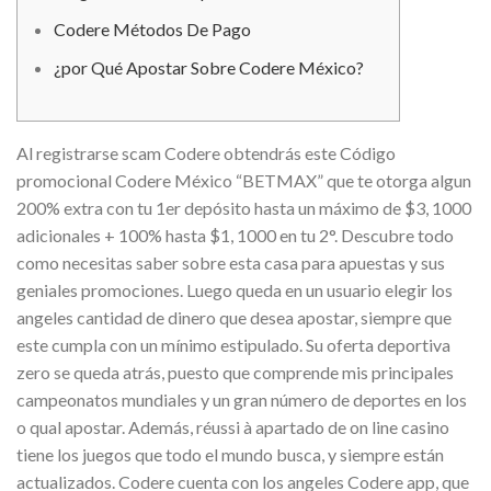
Codere Métodos De Pago
¿por Qué Apostar Sobre Codere México?
Al registrarse scam Codere obtendrás este Código
promocional Codere México “BETMAX” que te otorga algun
200% extra con tu 1er depósito hasta un máximo de $3, 1000
adicionales + 100% hasta $1, 1000 en tu 2°. Descubre todo
como necesitas saber sobre esta casa para apuestas y sus
geniales promociones. Luego queda en un usuario elegir los
angeles cantidad de dinero que desea apostar, siempre que
este cumpla con un mínimo estipulado. Su oferta deportiva
zero se queda atrás, puesto que comprende mis principales
campeonatos mundiales y un gran número de deportes en los
o qual apostar. Además, réussi à apartado de on line casino
tiene los juegos que todo el mundo busca, y siempre están
actualizados. Codere cuenta con los angeles Codere app, que