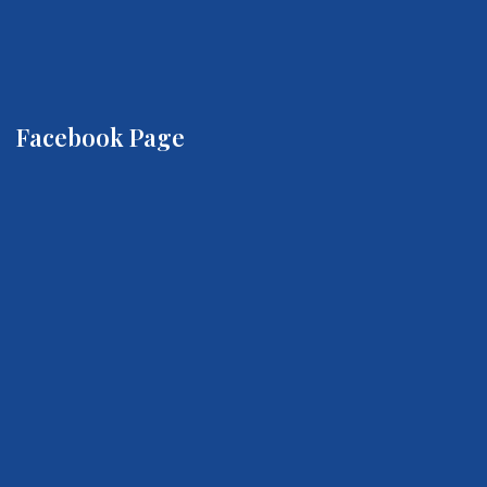
Facebook Page