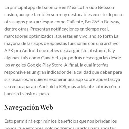
La principal app de balompié en México ha sido Betsson
casino, aunque también son muy destacables en este deporte
otras apps para arriesgar como Caliente, Bet365 o Betway,
dentre otras. Presentan notificaciones en tiempo real,
marcadores optimizados, apuestas en vivo, and so forth La
mayoría de las apps de apuestas funcionan con una archivo
APK pra Android que debes descargar. No obstante, hay
algunas, tais como Ganabet, que podrás descargarlas desde
los angeles Google Play Store. Al final, la cual interfaz
responsive es un gran indicador de la calidad que deben para
sus usuarios. Si quieres exonerar una app sobre apuestas, ya
sea en tu aparato Android o iOS, más adelante sabrás cómo
hacerlo transito a paso.
Navegación Web
Esto permitirá exprimir los beneficios que nos brindan los
bonos, fue entonces, solo podremos usarlos para apostar.