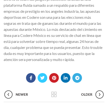
plataforma fluida sumado a un respaldo para diferentes
empresas de prestigio en los angeles industria, las apuestas
deportivas en Codere son una para las elecciones más
seguras en trata que de ganancias durante el mundo para las
apuestas durante México. Lo más destacado del cimiento en
línea para Codere México es su servicio de chat en línea que
está para solventar sobre tiempo real, algunas 24 horas de
día, cualquier problema que se pueda presentar. Esto trouble
duda es muy importante para los usuarios, puesto que la
atención sera personalizada y muito rápida.
NEWER
OLDER