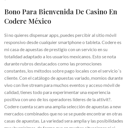
Bono Para Bienvenida De Casino En
Codere México
Si no quieres dispensar apps, puedes percibir al sitio móvil
responsivo desde cualquier smartphone o tableta. Codere es
mi casa de apuestas de prestigio con un servicio en su
totalidad adaptado a los usuarios mexicanos. Esto se nota
durante rubros destacados como las promociones
constantes, los métodos sobre pago locales con el servicio ‘s
cliente. Con el catálogo de apuestas variado, momios durante
vivo con live stream para muchos eventos y acceso móvil de
calidad, tienes todo para experimentar una experiencia
positiva con uno de los operadores líderes de la attivit?.
Codere cuenta scam una amplia selección de apuestas a new
mercados combinados que no se se puede encontrar en otras
casas de apuestas. La variedad sera amplia y las posibilidades
muy buenisimas, de forma que en muchas situaciones ni si