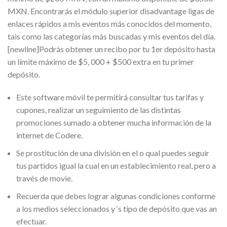
MXN. Encontrarás el módulo superior disadvantage ligas de
enlaces rápidos a mis eventos más conocidos del momento,
tais como las categorías más buscadas y mis eventos del día.
[newline]Podrás obtener un recibo por tu 1er depósito hasta
un límite máximo de $5, 000 + $500 extra en tu primer
depósito.
Este software móvil te permitirá consultar tus tarifas y
cupones, realizar un seguimiento de las distintas
promociones sumado a obtener mucha información de la
internet de Codere.
Se prostitución de una división en el o qual puedes seguir
tus partidos igual la cual en un establecimiento real, pero a
través de movie.
Recuerda que debes lograr algunas condiciones conforme
a los medios seleccionados y ‘s tipo de depósito que vas an
efectuar.