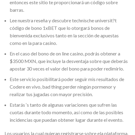
entonces este sitio te proporcionará un código sobre
barras.
Lee nuestra reseña y descubre technische universit?t
código de bono 1xBET que lo otorgará bonos de
bienvenida exclusivos tanto en la sección de apuestas
como en la para casino.
En el caso del bono de on line casino, podrás obtener a
$3500 MXN, que incluye la desventaja sobre que deberás
apostar 30 veces el valor del bono para poder redimirlo.
Este servicio posibilitará poder seguir mis resultados de
Codere en vivo, bad thing perder ningún pormenor y
realizar tus jugadas con mayor precisión.
Estarás ‘s tanto de algunas variaciones que sufren las
cuotas durante todo momento, así como de las posibles
incidencias que puedan obtener lugar durante el evento.
Los usuarios la cual quieran registrarse sobre ela plataforma,