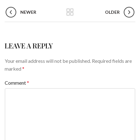
NEWER
OLDER
LEAVE A REPLY
Your email address will not be published.
Required fields are
marked
*
Comment
*