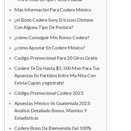
Más Información Para Codere México
¿el Bono Codere Sony Ericsson Obtiene
Con Alguna Tipo De Postura?
¿cómo Conseguir Mis Bonos Codere?
¿cómo Apostar En Codere México?
Codigo Promocional Para 20 Giros Gratis
Codere Te Da Hasta $5, 500 Mxn Para Tus
Apuestas En Partidos Entre Ma Nba Con
Exista Cupón ¡regístrate!
Código Promocional Codere 2023
Apuestas México Vs Guatemala 2023:
Análisis Detallado Bonos, Momios Y
Estadísticas
Codere Bono De Bienvenida Del 100%