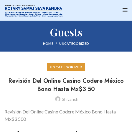
Guests
HOME
UNCATEGORIZED
UNCATEGORIZED
Revisión Del Online Casino Codere México
Bono Hasta Mx$3 50
Shivansh
Revisión Del Online Casino Codere México Bono Hasta
Mx$3 500