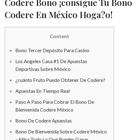
Codere Bono ¡consigue Tu Bono
Codere En México Hoga?o!
Content
Bono Tercer Depósito Para Casino
Los Angeles Casa #1 De Apuestas
Deportivas Sobre México
¿cuánto Fruto Puedo Obtener De Codere?
Apuestas En Tiempo Real
Paso A Paso Para Cobrar El Bono De
Bienvenida Codere México
Bono De Codere Apuestas
Bono De Bienvenida Sobre Codere México
– Mira Todo Lo Que Puedes Ganar