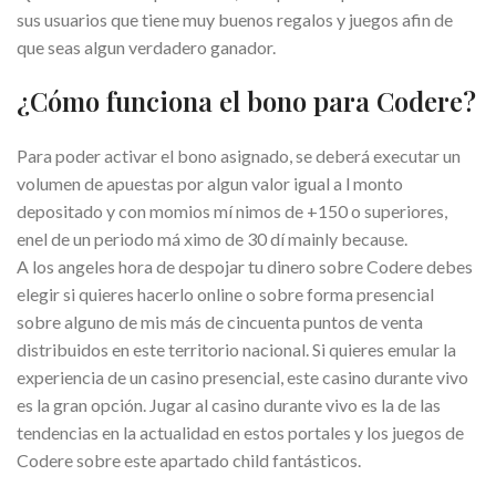
sus usuarios que tiene muy buenos regalos y juegos afin de
que seas algun verdadero ganador.
¿Cómo funciona el bono para Codere?
Para poder activar el bono asignado, se deberá executar un
volumen de apuestas por algun valor igual a​ l monto
depositado y con momios mí nimos de +150 o superiores,
enel de un periodo má ximo de 30 dí mainly because.
A los angeles hora de despojar tu dinero sobre Codere debes
elegir si quieres hacerlo online o sobre forma presencial
sobre alguno de mis más de cincuenta puntos de venta
distribuidos en este territorio nacional. Si quieres emular la
experiencia de un casino presencial, este casino durante vivo
es la gran opción. Jugar al casino durante vivo es la de las
tendencias en la actualidad en estos portales y los juegos de
Codere sobre este apartado child fantásticos.