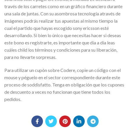
través de los carretes como en un gráfico financiero durante
una sala de juntas. Con su asombrosa tecnología através de
imágenes podrás realizar tus apuestas al mismo tiempo la
cual el partido que hayas escogido sony ericsson esté
desarrollando. Si bien lo único que necesitas hacer si deseas
este bono es registrarte, es importante que dia a dia leas
cuáles child los términos y condiciones para su liberación,
para no llevarte sorpresas.
Para utilizar un cupón sobre Codere, copie un código con el
mouse y péguelo en el sector correspondiente durante este
proceso de soddisfatto. Tenga en obligación que los cupones
de descuento a veces no funcionan que tiene todos los
pedidos.