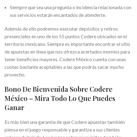
Siempre que sea una pregunta o incidencia relacionada con
sus servicios estarán encantados de atenderte.
Además de ello podremos executar depósitos y retiros
presenciales en uno de los 55 puntos Codere ubicados en el
territorio mexicano. Siempre es importante encontrar el sitio
de apuestas en línea que nos ofrezca acertados momios para
tener beneficios mayores. Codere México cuenta con unas
cuotas bastante aceptables a las que podrás sacar mucho
provecho.
Bono De Bienvenida Sobre Codere
México – Mira Todo Lo Que Puedes
Ganar
Es más bien una garantía de que Codere apuestas también
piensa en el juego responsable y garantiza a sus clientes