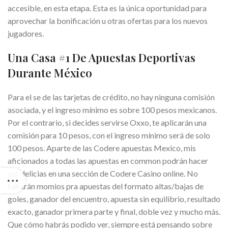
accesible, en esta etapa. Esta es la única oportunidad para
aprovechar la bonificación u otras ofertas para los nuevos
jugadores.
Una Casa #1 De Apuestas Deportivas
Durante México
Para el se de las tarjetas de crédito, no hay ninguna comisión
asociada, y el ingreso mínimo es sobre 100 pesos mexicanos.
Por el contrario, si decides servirse Oxxo, te aplicarán una
comisión para 10 pesos, con el ingreso mínimo será de solo
100 pesos. Aparte de las Codere apuestas Mexico, mis
aficionados a todas las apuestas en common podrán hacer
sus delicias en una sección de Codere Casino online. No
faltarán momios pra apuestas del formato altas/bajas de
goles, ganador del encuentro, apuesta sin equilibrio, resultado
exacto, ganador primera parte y final, doble vez y mucho más.
Que cómo habrás podido ver, siempre está pensando sobre