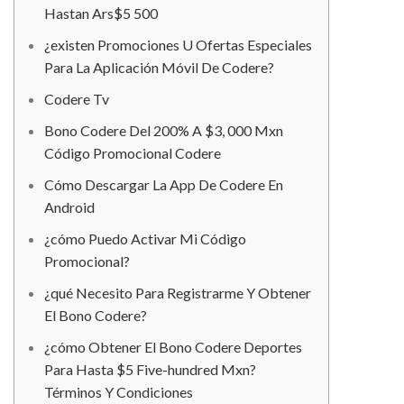
Hastan Ars$5 500
¿existen Promociones U Ofertas Especiales
Para La Aplicación Móvil De Codere?
Codere Tv
Bono Codere Del 200% A $3, 000 Mxn
Código Promocional Codere
Cómo Descargar La App De Codere En
Android
¿cómo Puedo Activar Mi Código
Promocional?
¿qué Necesito Para Registrarme Y Obtener
El Bono Codere?
¿cómo Obtener El Bono Codere Deportes
Para Hasta $5 Five-hundred Mxn?
Términos Y Condiciones