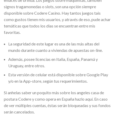
enlaces de brinda. Los juegos sobre maquinitas, también
signos tragamonedas o slots, son una opción siempre
disponible sobre Codere Casino. Hay tantos juegos tais
como gustos tienen mis usuarios, y através de eso, pude achar
temáticas que todos los dias se encuentran entre mis
favoritas.
La seguridad de este lugar es una de las más altas del
mundo durante cuanto a viviendas de apuestas on-line.
Además, posee licencias en Italia, España, Panamá y
Uruguay, entre otros.
Esta versión de celular está disponible sobre Google Play
y/o en la App-store, según tus requerimientos.
Si anhelas saber un poquito más sobre los angeles casa de
postura Codere y como opera en España hazlo aquí. En caso
de ver múltiples cuentas, éstas serán bloqueadas y sus fondos
serán cancelados.