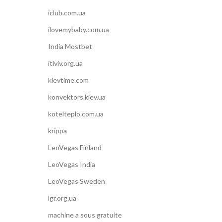
iclub.com.ua
ilovemybaby.com.ua
India Mostbet
itlviv.org.ua
kievtime.com
konvektors.kiev.ua
kotelteplo.com.ua
krippa
LeoVegas Finland
LeoVegas India
LeoVegas Sweden
lgr.org.ua
machine a sous gratuite