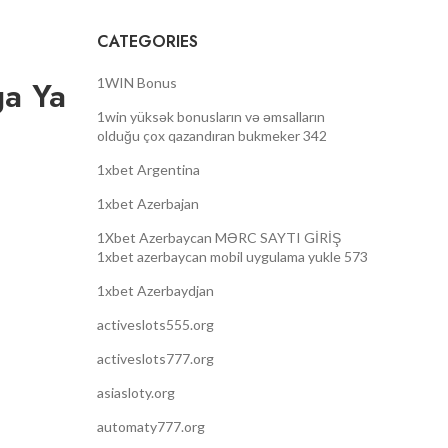
CATEGORIES
ga Ya
1WIN Bonus
1win yüksək bonusların və əmsalların
olduğu çox qazandıran bukmeker 342
1xbet Argentina
1xbet Azerbajan
1Xbet Azerbaycan MƏRC SAYTI GİRİŞ
1xbet azerbaycan mobil uygulama yukle 573
1xbet Azerbaydjan
activeslots555.org
activeslots777.org
asiasloty.org
automaty777.org