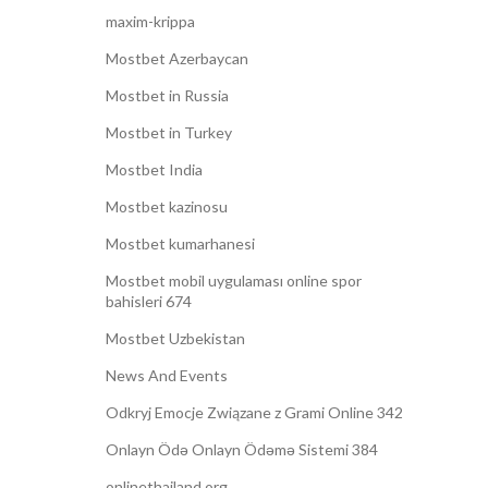
maxim-krippa
Mostbet Azerbaycan
Mostbet in Russia
Mostbet in Turkey
Mostbet India
Mostbet kazinosu
Mostbet kumarhanesi
Mostbet mobil uygulaması online spor
bahisleri 674
Mostbet Uzbekistan
News And Events
Odkryj Emocje Związane z Grami Online 342
Onlayn Ödə Onlayn Ödəmə Sistemi 384
onlinethailand.org