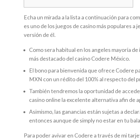
Echa un mirada a la lista a continuación para co
es uno de los juegos de casino más populares a j
versión de él.
Como sera habitual en los angeles mayoría de i
más destacado del casino Codere México.
El bono para bienvenida que ofrece Codere par
MXN con un rédito del 100% al respecto del p
También tendremos la oportunidad de acceder 
casino online la excelente alternativa afin de
Asimismo, las ganancias están sujetas a declara
entonces aunque de simply no estar en tu bala
Para poder avivar en Codere a través de mi tarje