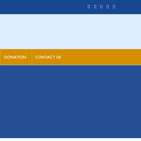
DONATION
CONTACT US