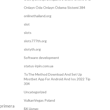
Onlayn Ödə Onlayn Ödəmə Sistemi 384
onlinethailand.org
slot
slots
slots777th.org
slotyth.org
Software development
status-irpin.com.ua
ToThe Method Download And Set Up
Mostbet App For Android And Ios 2022 Tip
304
Uncategorized
s
VulkanVegas Poland
 primera
БК Цупис