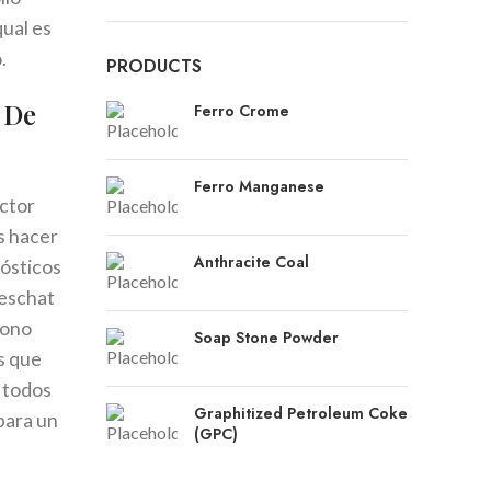
qual es
.
PRODUCTS
 De
Ferro Crome
Ferro Manganese
ector
s hacer
Anthracite Coal
nósticos
veschat
fono
Soap Stone Powder
s que
n todos
Graphitized Petroleum Coke
para un
(GPC)