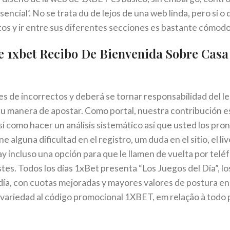
ncial’. No se trata du de lejos de una web linda, pero sí o 
tos y ir entre sus diferentes secciones es bastante cómodo
De 1xbet Recibo De Bienvenida Sobre Casa
res de incorrectos y deberá se tornar responsabilidad del l
n su manera de apostar. Como portal, nuestra contribución e
í como hacer un análisis sistemático así que usted los pro
 alguna dificultad en el registro, um duda en el sitio, el li
y incluso una opción para que le llamen de vuelta por telé
es. Todos los días 1xBet presenta “Los Juegos del Día”, lo
 día, con cuotas mejoradas y mayores valores de postura e
 variedad al código promocional 1XBET, em relação à todo 