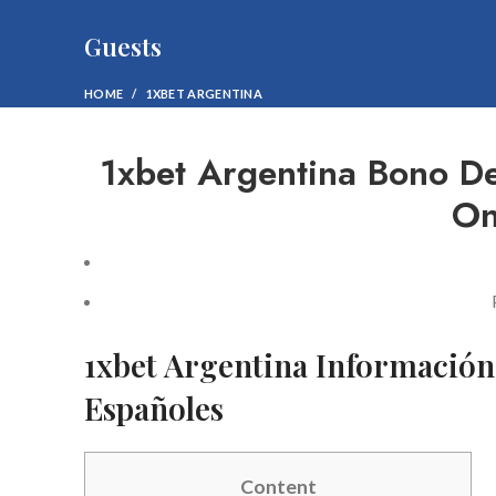
Guests
HOME
1XBET ARGENTINA
1xbet Argentina Bono D
On
1xbet Argentina Información
Españoles
Content