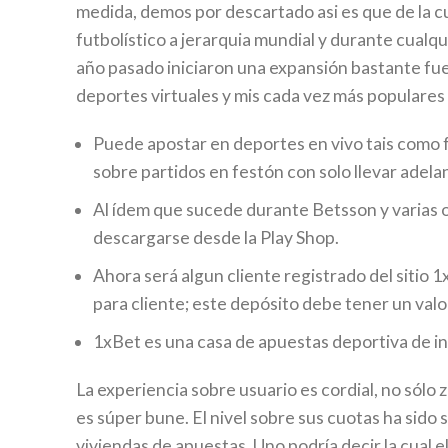
medida, demos por descartado asi es que de la 
futbolístico a jerarquia mundial y durante cual
año pasado iniciaron una expansión bastante fue
deportes virtuales y mis cada vez más populares
Puede apostar en deportes en vivo tais como f
sobre partidos en festón con solo llevar adelant
Al ídem que sucede durante Betsson y varias o
descargarse desde la Play Shop.
Ahora será algun cliente registrado del sitio 
para cliente; este depósito debe tener un val
1xBet es una casa de apuestas deportiva de i
La experiencia sobre usuario es cordial, no sólo 
es súper bune. El nivel sobre sus cuotas ha sido 
viviendas de apuestas. Uno podría decir la cual 