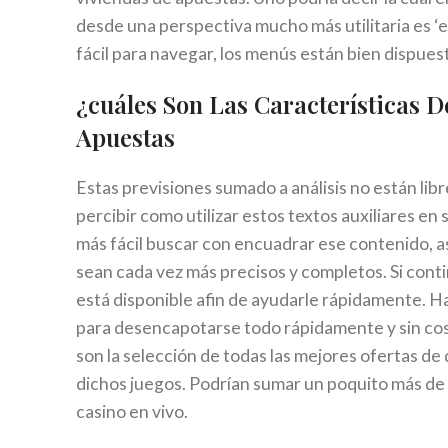
desde una perspectiva mucho más utilitaria es ‘ese
fácil para navegar, los menús están bien dispues
¿cuáles Son Las Características 
Apuestas
Estas previsiones sumado a análisis no están lib
percibir como utilizar estos textos auxiliares e
más fácil buscar con encuadrar ese contenido, as
sean cada vez más precisos y completos. Si contine
está disponible afin de ayudarle rápidamente. Ha
para desencapotarse todo rápidamente y sin cost
son la selección de todas las mejores ofertas de
dichos juegos. Podrían sumar un poquito más de
casino en vivo.