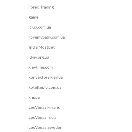
Forex Trading
game
iclub.com.ua
ilovemybaby.com.ua
India Mostbet
itlviv.org.ua
kievtime.com
konvektors.kiev.ua
kotelteplo.com.ua
krippa
LeoVegas Finland
LeoVegas India
LeoVegas Sweden