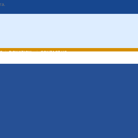
ra.
S
DONATION
CONTACT US
C
R
R