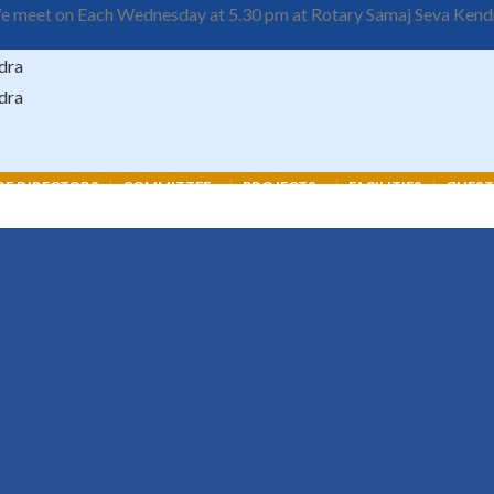
 meet on Each Wednesday at 5.30 pm at Rotary Samaj Seva Kend
F DIRECTORS
COMMITTEE
PROJECTS
FACILITIES
GUEST