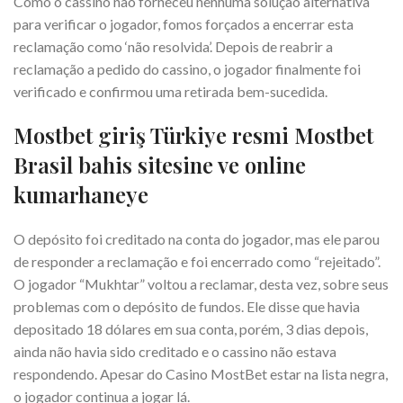
Como o cassino não forneceu nenhuma solução alternativa
para verificar o jogador, fomos forçados a encerrar esta
reclamação como ‘não resolvida’. Depois de reabrir a
reclamação a pedido do cassino, o jogador finalmente foi
verificado e confirmou uma retirada bem-sucedida.
Mostbet giriş Türkiye resmi Mostbet
Brasil bahis sitesine ve online
kumarhaneye
O depósito foi creditado na conta do jogador, mas ele parou
de responder a reclamação e foi encerrado como “rejeitado”.
O jogador “Mukhtar” voltou a reclamar, desta vez, sobre seus
problemas com o depósito de fundos. Ele disse que havia
depositado 18 dólares em sua conta, porém, 3 dias depois,
ainda não havia sido creditado e o cassino não estava
respondendo. Apesar do Casino MostBet estar na lista negra,
o jogador continua a jogar lá.