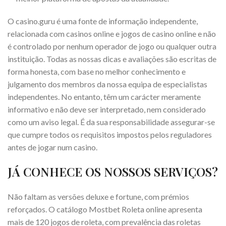
O casino.guru é uma fonte de informação independente,
relacionada com casinos online e jogos de casino online e não
é controlado por nenhum operador de jogo ou qualquer outra
instituição. Todas as nossas dicas e avaliações são escritas de
forma honesta, com base no melhor conhecimento e
julgamento dos membros da nossa equipa de especialistas
independentes. No entanto, têm um carácter meramente
informativo e não deve ser interpretado, nem considerado
como um aviso legal. É da sua responsabilidade assegurar-se
que cumpre todos os requisitos impostos pelos reguladores
antes de jogar num casino.
JÁ CONHECE OS NOSSOS SERVIÇOS?
Não faltam as versões deluxe e fortune, com prémios
reforçados. O catálogo Mostbet Roleta online apresenta
mais de 120 jogos de roleta, com prevalência das roletas