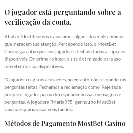
O jogador está perguntando sobre a
verificação da conta.
Abaixo, identificamos e avaliamos alguns dos mais comuns
que merecem sua atenção. Percebendo isso, o MostBet
Casino garantiu que seus jogadores tenham todas as opções
disponíveis. Em primeiro lugar, o site é otimizado para uso
móvel em vários dispositivos.
O jogador reagiu às acusações, no entanto, não respondeu às
perguntas feitas. Fechamos a reclamação como ‘Rejeitada’
porque o jogador parou de responder nossas mensagens e
perguntas. A jogadora “Maria995” ganhou no MostBet
Casino e queria sacar seus fundos.
Métodos de Pagamento MostBet Casino