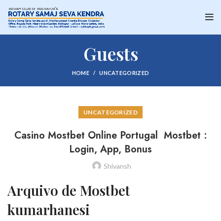
Guests
HOME
UNCATEGORIZED
UNCATEGORIZED
Casino Mostbet Online Portugal ️ Mostbet :
Login, App, Bonus
Shivansh
Arquivo de Mostbet
kumarhanesi