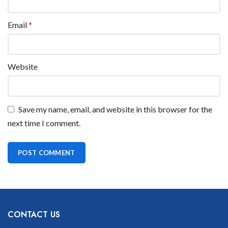
Email
*
Website
Save my name, email, and website in this browser for the
next time I comment.
CONTACT US