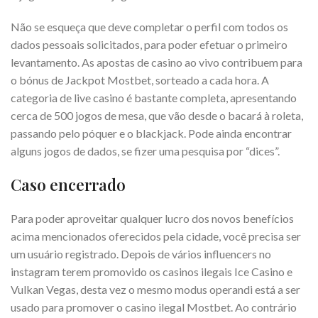
Não se esqueça que deve completar o perfil com todos os
dados pessoais solicitados, para poder efetuar o primeiro
levantamento. As apostas de casino ao vivo contribuem para
o bónus de Jackpot Mostbet, sorteado a cada hora. A
categoria de live casino é bastante completa, apresentando
cerca de 500 jogos de mesa, que vão desde o bacará à roleta,
passando pelo póquer e o blackjack. Pode ainda encontrar
alguns jogos de dados, se fizer uma pesquisa por “dices”.
Caso encerrado
Para poder aproveitar qualquer lucro dos novos benefícios
acima mencionados oferecidos pela cidade, você precisa ser
um usuário registrado. Depois de vários influencers no
instagram terem promovido os casinos ilegais Ice Casino e
Vulkan Vegas, desta vez o mesmo modus operandi está a ser
usado para promover o casino ilegal Mostbet. Ao contrário