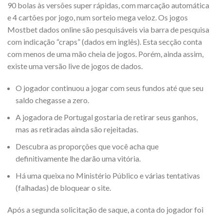
90 bolas às versões super rápidas, com marcação automática
e 4 cartões por jogo, num sorteio mega veloz. Os jogos
Mostbet dados online são pesquisáveis via barra de pesquisa
com indicação “craps” (dados em inglês). Esta secção conta
com menos de uma mão cheia de jogos. Porém, ainda assim,
existe uma versão live de jogos de dados.
O jogador continuou a jogar com seus fundos até que seu
saldo chegasse a zero.
A jogadora de Portugal gostaria de retirar seus ganhos,
mas as retiradas ainda são rejeitadas.
Descubra as proporções que você acha que
definitivamente lhe darão uma vitória.
Há uma queixa no Ministério Público e várias tentativas
(falhadas) de bloquear o site.
Após a segunda solicitação de saque, a conta do jogador foi