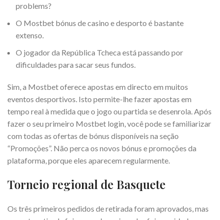
problems?
O Mostbet bónus de casino e desporto é bastante
extenso.
O jogador da República Tcheca está passando por
dificuldades para sacar seus fundos.
Sim, a Mostbet oferece apostas em directo em muitos
eventos desportivos. Isto permite-lhe fazer apostas em
tempo real à medida que o jogo ou partida se desenrola. Após
fazer o seu primeiro Mostbet login, você pode se familiarizar
com todas as ofertas de bónus disponíveis na seção
“Promoções”. Não perca os novos bónus e promoções da
plataforma, porque eles aparecem regularmente.
Torneio regional de Basquete
Os três primeiros pedidos de retirada foram aprovados, mas