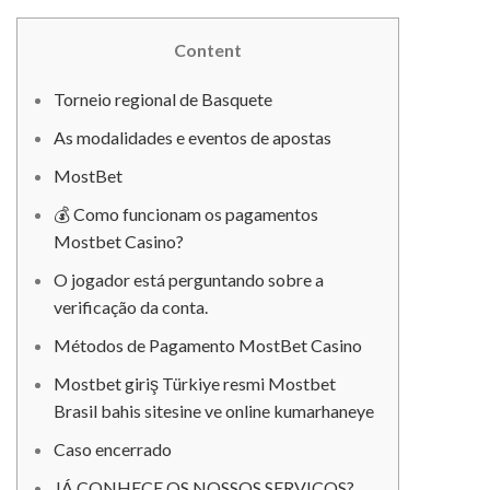
Content
Torneio regional de Basquete
As modalidades e eventos de apostas
MostBet
💰 Como funcionam os pagamentos
Mostbet Casino?
O jogador está perguntando sobre a
verificação da conta.
Métodos de Pagamento MostBet Casino
Mostbet giriş Türkiye resmi Mostbet
Brasil bahis sitesine ve online kumarhaneye
Caso encerrado
JÁ CONHECE OS NOSSOS SERVIÇOS?