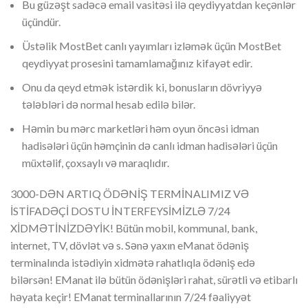
Bu güzəşt sadəcə email vasitəsi ilə qeydiyyatdan keçənlər
üçündür.
Üstəlik MostBet canlı yayımları izləmək üçün MostBet
qeydiyyat prosesini tamamlamağınız kifayət edir.
Onu da qeyd etmək istərdik ki, bonusların dövriyyə
tələbləri də normal hesab edilə bilər.
Həmin bu mərc marketləri həm oyun öncəsi idman
hadisələri üçün həmçinin də canlı idman hadisələri üçün
müxtəlif, çoxsaylı və maraqlıdır.
3000-DƏN ARTIQ ÖDƏNİŞ TERMİNALIMIZ VƏ
İSTİFADƏÇİ DOSTU İNTERFEYSİMİZLƏ 7/24
XİDMƏTİNİZDƏYİK! Bütün mobil, kommunal, bank,
internet, TV, dövlət və s. Sənə yaxın eManat ödəniş
terminalında istədiyin xidmətə rahatlıqla ödəniş edə
bilərsən! EManat ilə bütün ödənişləri rahat, sürətli və etibarlı
həyata keçir! EManat terminallarının 7/24 fəaliyyət