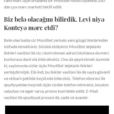
canlı mərc üçün ortalama bir MostBet futbol oyununa 200-
dən çox mərc marketi təklif edilir.
Biz belə olacağını bilirdik. Levi niyə
Konteyə mərc etdi?
Belə olan halda siz MostBet zerkalo yəni güzgü linklərindən
istifadə etməlisiniz. Sözünü etdiyimiz MostBet зеркало
linkləri vasitəsi ilə siz, rəsmi domen adresi bloklansa da mərc
kontoruna daxil ola biləcəksiniz. Onu da qeyd etmək lazımdır
ki, saytımızda sizlər üçün MostBet зеркало linkləri
yerləşdirmişik. Elə indi, bu linklər vasitəsi ilə də sayta güvənli
və etibarlı şəkildə keçid edə bilərsiniz. Telefon nömrəsi ilə
qeydiyyatdan keçmək üçün sizdən telefon nömrəniz, hesabın
valyutası və əgər varsa, promo kod tələb edilir. E-Mail
vasitəsi ilə qeydiyyat prosesi də, sadə və asandır.