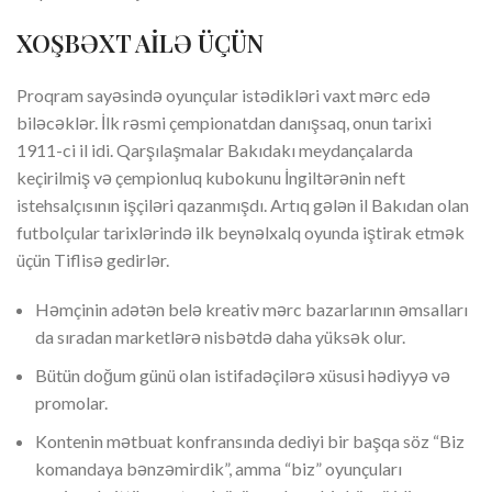
XOŞBƏXT AİLƏ ÜÇÜN
Proqram sayəsində oyunçular istədikləri vaxt mərc edə
biləcəklər. İlk rəsmi çempionatdan danışsaq, onun tarixi
1911-ci il idi. Qarşılaşmalar Bakıdakı meydançalarda
keçirilmiş və çempionluq kubokunu İngiltərənin neft
istehsalçısının işçiləri qazanmışdı. Artıq gələn il Bakıdan olan
futbolçular tarixlərində ilk beynəlxalq oyunda iştirak etmək
üçün Tiflisə gedirlər.
Həmçinin adətən belə kreativ mərc bazarlarının əmsalları
da sıradan marketlərə nisbətdə daha yüksək olur.
Bütün doğum günü olan istifadəçilərə xüsusi hədiyyə və
promolar.
Kontenin mətbuat konfransında dediyi bir başqa söz “Biz
komandaya bənzəmirdik”, amma “biz” oyunçuları