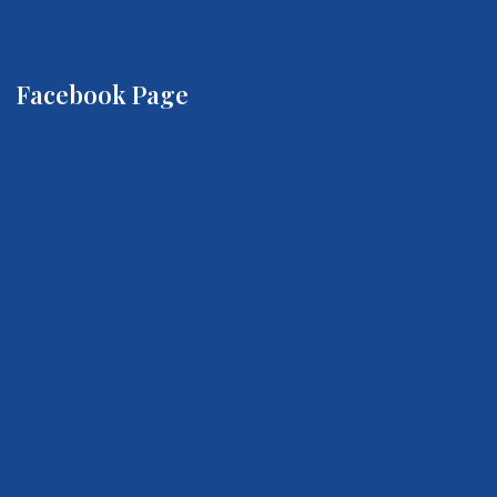
Facebook Page