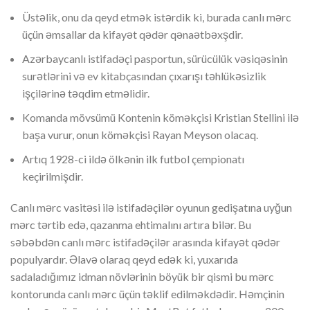
Üstəlik, onu da qeyd etmək istərdik ki, burada canlı mərc
üçün əmsallar da kifayət qədər qənaətbəxşdir.
Azərbaycanlı istifadəçi pasportun, sürücülük vəsiqəsinin
surətlərini və ev kitabçasından çıxarışı təhlükəsizlik
işçilərinə təqdim etməlidir.
Komanda mövsümü Kontenin köməkçisi Kristian Stellini ilə
başa vurur, onun köməkçisi Rayan Meyson olacaq.
Artıq 1928-ci ildə ölkənin ilk futbol çempionatı
keçirilmişdir.
Canlı mərc vasitəsi ilə istifadəçilər oyunun gedişatına uyğun
mərc tərtib edə, qazanma ehtimalını artıra bilər. Bu
səbəbdən canlı mərc istifadəçilər arasında kifayət qədər
populyardır. Əlavə olaraq qeyd edək ki, yuxarıda
sadaladığımız idman növlərinin böyük bir qismi bu mərc
kontorunda canlı mərc üçün təklif edilməkdədir. Həmçinin