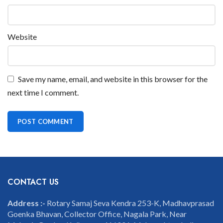
Website
Save my name, email, and website in this browser for the
next time I comment.
CONTACT US
Address :-
Rotary Samaj Seva Kendra 253-K, Madhavprasad
Goenka Bhavan, Collector Office, Nagala Park, Near