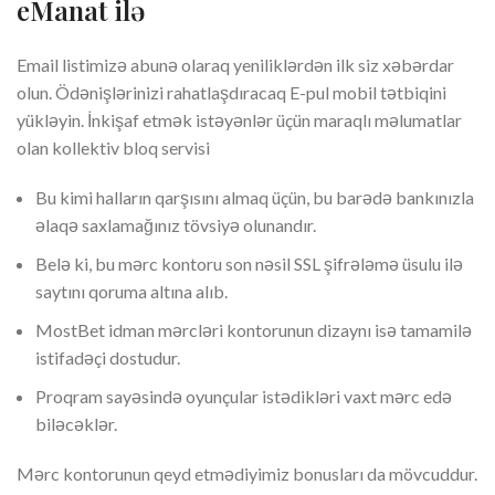
eManat ilə
Email listimizə abunə olaraq yeniliklərdən ilk siz xəbərdar
olun. Ödənişlərinizi rahatlaşdıracaq E-pul mobil tətbiqini
yükləyin. İnkişaf etmək istəyənlər üçün maraqlı məlumatlar
olan kollektiv bloq servisi
Bu kimi halların qarşısını almaq üçün, bu barədə bankınızla
əlaqə saxlamağınız tövsiyə olunandır.
Belə ki, bu mərc kontoru son nəsil SSL şifrələmə üsulu ilə
saytını qoruma altına alıb.
MostBet idman mərcləri kontorunun dizaynı isə tamamilə
istifadəçi dostudur.
Proqram sayəsində oyunçular istədikləri vaxt mərc edə
biləcəklər.
Mərc kontorunun qeyd etmədiyimiz bonusları da mövcuddur.