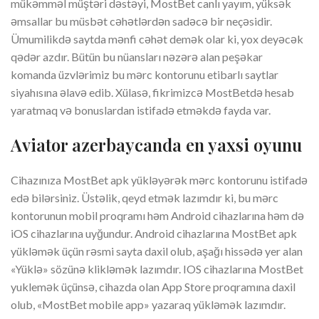
mükəmməl müştəri dəstəyi, MostBet canlı yayım, yüksək
əmsallar bu müsbət cəhətlərdən sadəcə bir neçəsidir.
Ümumilikdə saytda mənfi cəhət demək olar ki, yox deyəcək
qədər azdır. Bütün bu nüansları nəzərə alan peşəkar
komanda üzvlərimiz bu mərc kontorunu etibarlı saytlar
siyahısına əlavə edib. Xülasə, fikrimizcə MostBetdə hesab
yaratmaq və bonuslardan istifadə etməkdə fayda var.
Aviator azerbaycanda en yaxsi oyunu
Cihazınıza MostBet apk yükləyərək mərc kontorunu istifadə
edə bilərsiniz. Üstəlik, qeyd etmək lazımdır ki, bu mərc
kontorunun mobil proqramı həm Android cihazlarına həm də
iOS cihazlarına uyğundur. Android cihazlarına MostBet apk
yükləmək üçün rəsmi sayta daxil olub, aşağı hissədə yer alan
«Yüklə» sözünə klikləmək lazımdır. IOS cihazlarına MostBet
yuklemək üçünsə, cihazda olan App Store proqramına daxil
olub, «MostBet mobile app» yazaraq yükləmək lazımdır.