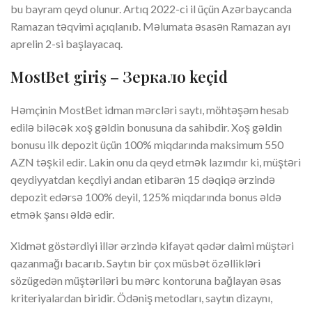
bu bayram qeyd olunur. Artıq 2022-ci il üçün Azərbaycanda
Ramazan təqvimi açıqlanıb. Məlumata əsasən Ramazan ayı
aprelin 2-si başlayacaq.
MostBet giriş – Зеркало keçid
Həmçinin MostBet idman mərcləri saytı, möhtəşəm hesab
edilə biləcək xoş gəldin bonusuna da sahibdir. Xoş gəldin
bonusu ilk depozit üçün 100% miqdarında maksimum 550
AZN təşkil edir. Lakin onu da qeyd etmək lazımdır ki, müştəri
qeydiyyatdan keçdiyi andan etibarən 15 dəqiqə ərzində
depozit edərsə 100% deyil, 125% miqdarında bonus əldə
etmək şansı əldə edir.
Xidmət göstərdiyi illər ərzində kifayət qədər daimi müştəri
qazanmağı bacarıb. Saytın bir çox müsbət özəllikləri
sözügedən müştəriləri bu mərc kontoruna bağlayan əsas
kriteriyalardan biridir. Ödəniş metodları, saytın dizaynı,