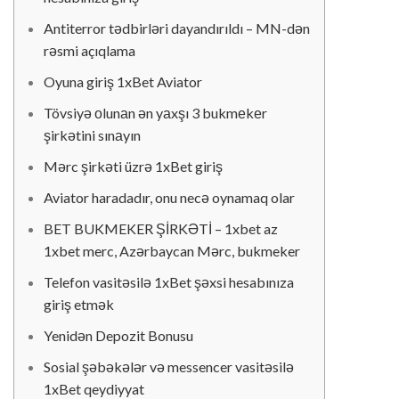
Antiterror tədbirləri dayandırıldı – MN-dən
rəsmi açıqlama
Oyuna giriş 1xBet Aviator
Tövsiyə оlunаn ən yаxşı 3 bukmеkеr
şirkətini sınаyın
Mərc şirkəti üzrə 1xBet giriş
Aviator haradadır, onu necə oynamaq olar
BET BUKMEKER ŞİRKƏTİ – 1xbet az
1xbet merc, Azərbaycan Mərc, bukmeker
Telefon vasitəsilə 1xBet şəxsi hesabınıza
giriş etmək
Yenidən Depozit Bonusu
Sosial şəbəkələr və messencer vasitəsilə
1xBet qeydiyyat