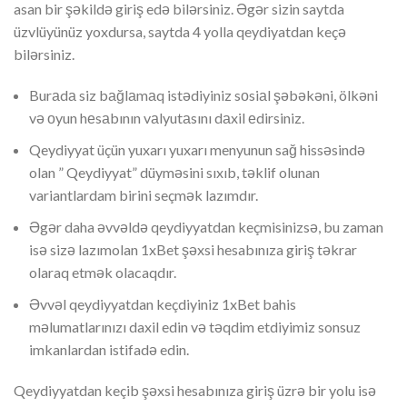
asan bir şəkildə giriş edə bilərsiniz. Əgər sizin saytda
üzvlüyünüz yoxdursa, saytda 4 yolla qeydiyatdan keçə
bilərsiniz.
Burаdа siz bаğlаmаq istədiyiniz sоsiаl şəbəkəni, ölkəni
və оyun hеsаbının vаlyutаsını dаxil еdirsiniz.
Qeydiyyat üçün yuxarı yuxarı menyunun sağ hissəsində
olan ” Qeydiyyat” düyməsini sıxıb, təklif olunan
variantlardam birini seçmək lazımdır.
Əgər daha əvvəldə qeydiyyatdan keçmisinizsə, bu zaman
isə sizə lazımolan 1xBet şəxsi hesabınıza giriş təkrar
olaraq etmək olacaqdır.
Əvvəl qeydiyyatdan keçdiyiniz 1xBet bahis
məlumatlarınızı daxil edin və təqdim etdiyimiz sonsuz
imkanlardan istifadə edin.
Qeydiyyatdan keçib şəxsi hesabınıza giriş üzrə bir yolu isə