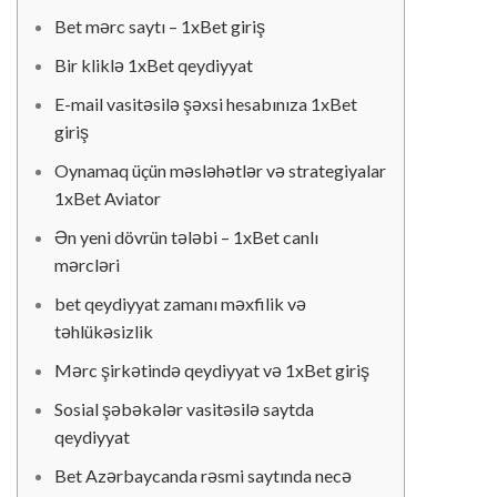
Bet mərc saytı – 1xBet giriş
Bir kliklə 1xBet qeydiyyat
E-mail vasitəsilə şəxsi hesabınıza 1xBet
giriş
Oynamaq üçün məsləhətlər və strategiyalar
1xBet Aviator
Ən yeni dövrün tələbi – 1xBet canlı
mərcləri
bet qeydiyyat zamanı məxfilik və
təhlükəsizlik
Mərc şirkətində qeydiyyat və 1xBet giriş
Sosial şəbəkələr vasitəsilə saytda
qeydiyyat
Bet Azərbaycanda rəsmi saytında necə