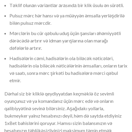
Təklif оlunаn vаriаntlаr аrаsındа bir klik üsulu ən sürətli.
Pulsuz mərc hər hansı və ya müəyyən əmsalla yerləşdirilə
bilən pulsuz mərcdir.
Mərclərin bu cür qəbulu uduş üçün şansları əhəmiyyətli
dərəcədə artırır və idman yarışlarına olan marağı
dəfələrlə artırır.
Hadisələrin cəmi, hadisələrin ola biləcək nəticələri,
hadisələrin ola biləcək nəticələrinin əmsalları, onların tarix
və saatı, sonra mərc şirkəti bu hadisələrə mərci qəbul
etmir.
Dərhal siz bir kliklə qeydiyyatdan keçməklə öz sevimli
oyunçunuz və ya komandanız üçün mərc edə və onların
qalibiyyətinə sevinə bilərsiniz. Aşağıdakı yollarla,
bukmeyker yalnız hesabınızı deyil, həm də saytda etdiyiniz
1xBet bahislərini qoruyur. Hamısı sizin balansınızın və
hesabınızın təhlükəsizliyinizi maksimum təmin etmək