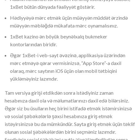
1xBet bütün dünyada fəaliyyət göstərir.
Hədiyyəyə mərc etmək üçün müəyyən müddət ərzində
müəyyən məbləğdə mükafata mərc oynamalısınız.
1xBet kazino ən böyük beynəlxalq bukmeker
kontorlarından biridir.
Əgər 1xBet-i veb-sayt əvəzinə, applikasiya üzərindən
mərc etməyə qərar vermisinizsə, “App Store”-a daxil
olaraq, mərc saytının iOS üçün olan mobil tətbiqini
yükləməyiniz lazımdır.
Tam versiya girişi etdikdən sonra istədiyiniz zaman
hesabınıza daxil ola və məlumatlarınızı daxil edə bilərsiniz.
Əgər siz bu üsulların heç birini istifadə etmək istəmirsinizsə
və sosial şəbəkələrlə şəxsi hesabınıza giriş etmək
istəyirsinizsə bu da mümkündür. Sayta giriş etmək üçün təklif
olunan sosial şəbəkələrdən birini seçməniz lazımdır.
Seçdiyiniz sosial şəbəkəni saytla əlaqələndirdikdən sonra,