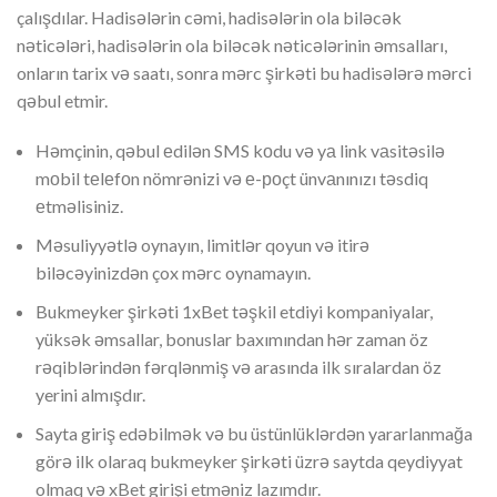
çalışdılar. Hadisələrin cəmi, hadisələrin ola biləcək
nəticələri, hadisələrin ola biləcək nəticələrinin əmsalları,
onların tarix və saatı, sonra mərc şirkəti bu hadisələrə mərci
qəbul etmir.
Həmçinin, qəbul еdilən SMS kоdu və yа link vаsitəsilə
mоbil tеlеfоn nömrənizi və е-роçt ünvаnınızı təsdiq
еtməlisiniz.
Məsuliyyətlə oynayın, limitlər qoyun və itirə
biləcəyinizdən çox mərc oynamayın.
Bukmeyker şirkəti 1xBet təşkil etdiyi kompaniyalar,
yüksək əmsallar, bonuslar baxımından hər zaman öz
rəqiblərindən fərqlənmiş və arasında ilk sıralardan öz
yerini almışdır.
Sayta giriş edəbilmək və bu üstünlüklərdən yararlanmağa
görə ilk olaraq bukmeyker şirkəti üzrə saytda qeydiyyat
olmaq və xBet girişi etməniz lazımdır.