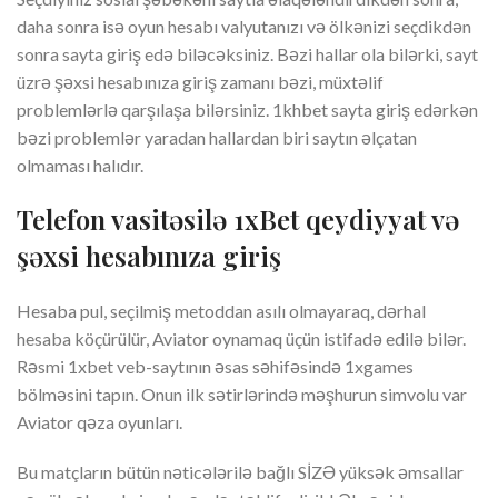
daha sonra isə oyun hesabı valyutanızı və ölkənizi seçdikdən
sonra sayta giriş edə biləcəksiniz. Bəzi hallar ola bilərki, sayt
üzrə şəxsi hesabınıza giriş zamanı bəzi, müxtəlif
problemlərlə qarşılaşa bilərsiniz. 1khbet sayta giriş edərkən
bəzi problemlər yaradan hallardan biri saytın əlçatan
olmaması halıdır.
Telefon vasitəsilə 1xBet qeydiyyat və
şəxsi hesabınıza giriş
Hesaba pul, seçilmiş metoddan asılı olmayaraq, dərhal
hesaba köçürülür, Aviator oynamaq üçün istifadə edilə bilər.
Rəsmi 1xbet veb-saytının əsas səhifəsində 1xgames
bölməsini tapın. Onun ilk sətirlərində məşhurun simvolu var
Aviator qəza oyunları.
Bu matçların bütün nəticələrilə bağlı SİZƏ yüksək əmsallar