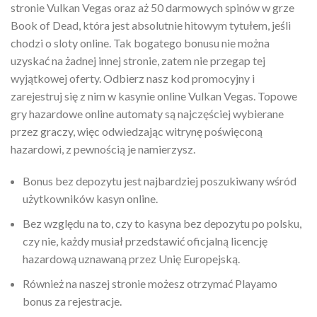
stronie Vulkan Vegas oraz aż 50 darmowych spinów w grze
Book of Dead, która jest absolutnie hitowym tytułem, jeśli
chodzi o sloty online. Tak bogatego bonusu nie można
uzyskać na żadnej innej stronie, zatem nie przegap tej
wyjątkowej oferty. Odbierz nasz kod promocyjny i
zarejestruj się z nim w kasynie online Vulkan Vegas. Topowe
gry hazardowe online automaty są najczęściej wybierane
przez graczy, więc odwiedzając witrynę poświęconą
hazardowi, z pewnością je namierzysz.
Bonus bez depozytu jest najbardziej poszukiwany wśród
użytkowników kasyn online.
Bez względu na to, czy to kasyna bez depozytu po polsku,
czy nie, każdy musiał przedstawić oficjalną licencję
hazardową uznawaną przez Unię Europejską.
Również na naszej stronie możesz otrzymać Playamo
bonus za rejestracje.