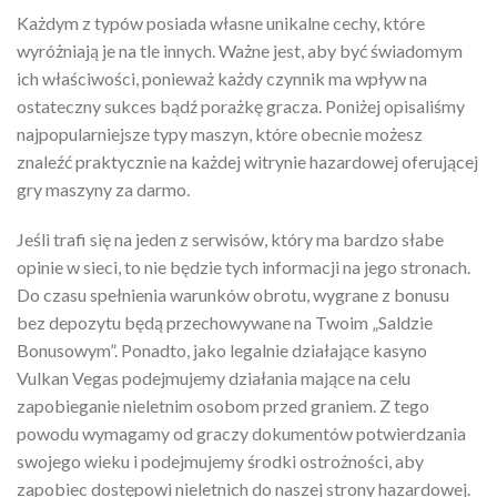
Każdym z typów posiada własne unikalne cechy, które
wyróżniają je na tle innych. Ważne jest, aby być świadomym
ich właściwości, ponieważ każdy czynnik ma wpływ na
ostateczny sukces bądź porażkę gracza. Poniżej opisaliśmy
najpopularniejsze typy maszyn, które obecnie możesz
znaleźć praktycznie na każdej witrynie hazardowej oferującej
gry maszyny za darmo.
Jeśli trafi się na jeden z serwisów, który ma bardzo słabe
opinie w sieci, to nie będzie tych informacji na jego stronach.
Do czasu spełnienia warunków obrotu, wygrane z bonusu
bez depozytu będą przechowywane na Twoim „Saldzie
Bonusowym”. Ponadto, jako legalnie działające kasyno
Vulkan Vegas podejmujemy działania mające na celu
zapobieganie nieletnim osobom przed graniem. Z tego
powodu wymagamy od graczy dokumentów potwierdzania
swojego wieku i podejmujemy środki ostrożności, aby
zapobiec dostępowi nieletnich do naszej strony hazardowej.