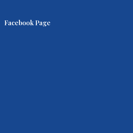
Facebook Page