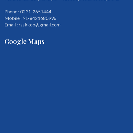
Phone : 0231-2651444
Mobile : 91-8421680996
Email : rsskkop@gmail.com
Google Maps