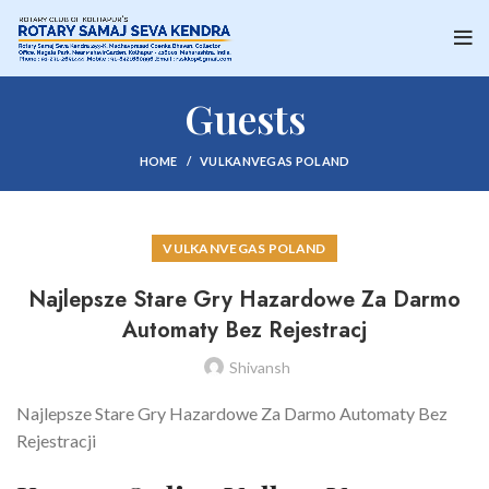
Guests
HOME
VULKANVEGAS POLAND
VULKANVEGAS POLAND
Najlepsze Stare Gry Hazardowe Za Darmo
Automaty Bez Rejestracj
Shivansh
Najlepsze Stare Gry Hazardowe Za Darmo Automaty Bez
Rejestracji