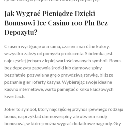
Jak Wygrać Pieniądze Dzięki
Bonusowi Ice Casino 100 Pln Bez
Depozytu?
Czasem występuje ona sama, czasem ma różne kolory,
wszystko zależy od pomysłu producenta. Siódemka jest
najczęściej jednym z lepiej wartościowanych symboli. Bonus
bez depozytu zapewnia środki lub darmowe spiny
bezpłatnie, pozwala na grę o prawdziwą stawkę, bliższe
poznanie gier i oferty kasyna. Wybierając swoje idealne
kasyno internetowe, warto pamiętać o kilku kluczowych
kwestiach.
Joker to symbol, który najczęściej przynosi pewnego rodzaju
bonus, na przykład darmowe spiny, ale otwiera rundę
bonusową, w której można wygrać dodatkowe nagrody. Gry