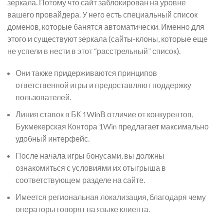
зеркала. Потому что сайт заблокирован на уровне
вашего провайдера. У него есть специальный список
доменов, которые банятся автоматически. Именно для
этого и существуют зеркала (сайты-клоны, которые еще
не успели в нести в этот “расстрельный” список).
Они также придерживаются принципов
ответственной игры и предоставляют поддержку
пользователей.
Линия ставок в БК 1WinВ отличие от конкурентов,
Букмекерская Контора 1Win предлагает максимально
удобный интерфейс.
После начала игры бонусами, вы должны
ознакомиться с условиями их отыгрыша в
соответствующем разделе на сайте.
Имеется региональная локализация, благодаря чему
операторы говорят на языке клиента.