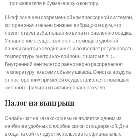
пользователя в букмекерскую контору.
Шкаф оснащен современной компрессорной системой,
которая значительно снижает вибрацию и шум, что
препятствует взбалтыванию вина и появлению осадка.
Управление осуществляется с помощью удобной
панели внутри холодильника и позволяет регулировать
температуру внутри каждой зоны с шагом в 1°C.
Внутренний вентилятор равномерно распределяет
температуру по всему объему шкафа. Очистка воздуха
от посторонних примесей осуществляется с помощью
сменного фильтра из активированного угля.
Налог на выигрыш
Онлайн-чат на казахском языке является одним из
наиболее удобных способов связи с поддержкой. Для
входа на сайт следует использовать официальные