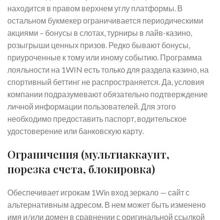
находится в правом верхнем углу платформы. В
остальном букмекер ограничивается периодическими
акциями – бонусы в слотах, турниры в лайв-казино,
розыгрыши ценных призов. Редко бывают бонусы,
приуроченные к тому или иному событию. Программа
лояльности на 1WIN есть только для раздела казино, на
спортивный беттинг не распространяется. Да, условия
компании подразумевают обязательно подтверждение
личной информации пользователей. Для этого
необходимо предоставить паспорт, водительское
удостоверение или банковскую карту.
Ограничения (мультиаккаунт,
порезка счета, блокировка)
Обеспечивает игрокам 1Win вход зеркало — сайт с
альтернативным адресом. В нем может быть изменено
имя и/или домен в сравнении с оригинальной ссылкой