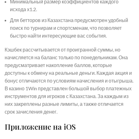
Минимальный размер коэффициентов каждого
исхода х1.2.
Для бетторов из Казахстана предусмотрен удобный
поиск по турнирам и спортсменам, что позволяет
быстро найти интересующие вас события.
Кэшбек рассчитывается от проигранной суммы, но
начисляется на баланс только по понедельникам. Она
предусматривает накопление баллов, которые
доступны к обмену на реальные деньги. Каждая акция и
бонус отличаются по условиям начисления и отыгрыша.
В казино 1Win представлен большой выбор платежных
инструментов для игроков с Казахстана. За каждым из
них закреплены разные лимиты, а также отличается
срок зачисления денег.
Приложение на iOS