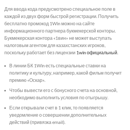
Для ввода кода предусмотрено специальное поле в
каждой из двух форм быстрой регистрации. Получить
бесплатно промокод 1Win можно на сайте
информационного партнера букмекерской конторы.
Букмекерская контора «1вин» не может выступать
налоговым агентом для казахстанских игроков,
поскольку работает без лицензии
1win официальный
.
В линии БК 1Win есть специальные ставки на
политику и культуру, например, какой фильм получит
премию «Оскар».
Чтобы вывести его с бонусного счета на основной,
необходимо выполнить условия по отыгрышу.
Если открывали счет в 1 клик, то появляется
уведомление о совершении дополнительных
действий (привязка email).