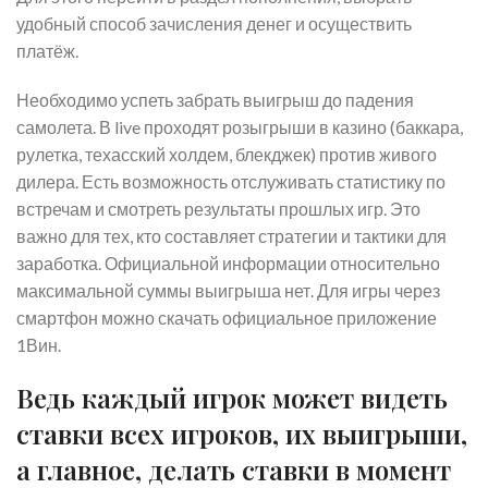
удобный способ зачисления денег и осуществить
платёж.
Необходимо успеть забрать выигрыш до падения
самолета. В live проходят розыгрыши в казино (баккара,
рулетка, техасский холдем, блекджек) против живого
дилера. Есть возможность отслуживать статистику по
встречам и смотреть результаты прошлых игр. Это
важно для тех, кто составляет стратегии и тактики для
заработка. Официальной информации относительно
максимальной суммы выигрыша нет. Для игры через
смартфон можно скачать официальное приложение
1Вин.
Ведь каждый игрок может видеть
ставки всех игроков, их выигрыши,
а главное, делать ставки в момент