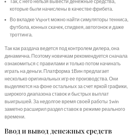
Так, с него нельзя вывести денежные средства,
которые были начислены в качестве фрибета.
Во вкладке Vsport можно найти симуляторы тенниса,
футбола, конных скачек, спидвея, автогонок и даже
троттинга.
Так как раздача ведется под контролем дилера, она
динамична. Поэтому новичкам рекомендуется сначала
ознакомиться с правилами и только потом начинать
играть на деньги. Платформа 1Вин предлагает
несколько оригинальных игр ее производства. Они
выделяются на фоне остальных за счет яркой графики,
широкого диапазона ставок и быстрых выплат
выигрышей. За недолгое время своей работы 1win
заметно расширил раздел ставок в режиме реального
времени.
Ввод и вывод денежных средств