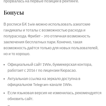
прорвалась на первые позиции в рейтинге.
Бонусы
В росписи БК 1win можно использовать азиатские
гандикапы и тоталы с возможностью расхода и
полурасхода. Фрибет – это отличная возможность
заключения бесплатных пари. Конечно, такая
возможность даётся только для новых пользователей,
но и то хорошо.
Официальный сайт 1Win, букмекерская контора,
работает с 2016 г по лицензии Кюрасао.
Актуальная ссылка на зеркало доступна в
официальном Telegram-канале 1Win.
Если языковая версия не изменилась, рекомендуется
обновить сайт.