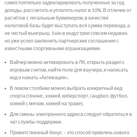
самостоятельно задекларировать полученные за год
доходы, рассчитать и уплатить налог в 10%. В отличие от
расчётов с легальным букмекером, в качестве
налоговой базы будет выступать вся сумма перевода, а
не чистый выигрыш. 1win в индустрии совсем недавно,
но уже успел заключить партнерские соглашения с
известными спортивными огранизациями.
Вайчер можно активировать в ЛК, открыть раздел с
игровым счетом, найти поле для ваучера, и написать
код и нажать «Активация».
В левом столбике можно выбрать конкретный вид
спорта (теннис, хоккей, киберспорт, гандбол, футбол,
хоккей с мячом, хоккей на траве).
Для смены электронного адреса следует обратиться в
чат службы поддержки.
Приветственный бонус – это способ привлечь нового