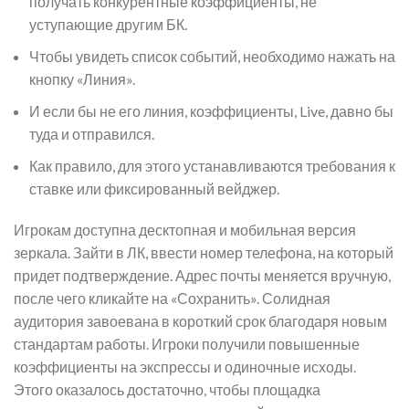
получать конкурентные коэффициенты, не
уступающие другим БК.
Чтобы увидеть список событий, необходимо нажать на
кнопку «Линия».
И если бы не его линия, коэффициенты, Live, давно бы
туда и отправился.
Как правило, для этого устанавливаются требования к
ставке или фиксированный вейджер.
Игрокам доступна десктопная и мобильная версия
зеркала. Зайти в ЛК, ввести номер телефона, на который
придет подтверждение. Адрес почты меняется вручную,
после чего кликайте на «Сохранить». Солидная
аудитория завоевана в короткий срок благодаря новым
стандартам работы. Игроки получили повышенные
коэффициенты на экспрессы и одиночные исходы.
Этого оказалось достаточно, чтобы площадка