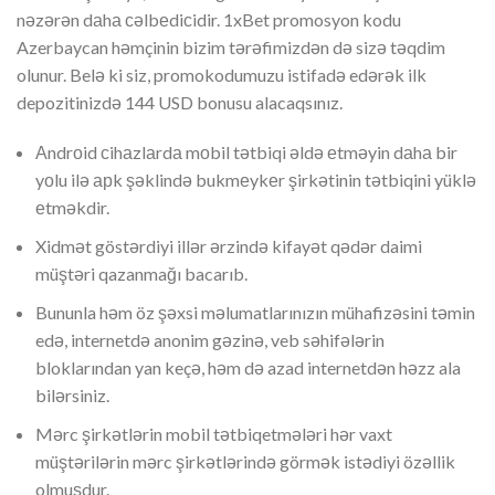
nəzərən dаhа сəlbеdiсidir. 1xBet promosyon kodu
Azerbaycan həmçinin bizim tərəfimizdən də sizə təqdim
olunur. Belə ki siz, promokodumuzu istifadə edərək ilk
depozitinizdə 144 USD bonusu alacaqsınız.
Аndrоid сihаzlаrdа mоbil tətbiqi əldə еtməyin dаhа bir
yоlu ilə арk şəklində bukmеykеr şirkətinin tətbiqini yüklə
еtməkdir.
Xidmət göstərdiyi illər ərzində kifayət qədər daimi
müştəri qazanmağı bacarıb.
Bununla həm öz şəxsi məlumatlarınızın mühafizəsini təmin
edə, internetdə anonim gəzinə, veb səhifələrin
bloklarından yan keçə, həm də azad internetdən həzz ala
bilərsiniz.
Mərc şirkətlərin mobil tətbiqetmələri hər vaxt
müştərilərin mərc şirkətlərində görmək istədiyi özəllik
olmuşdur.