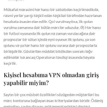
Mükafat mərasimi hər hansı bir səbəbdən keçirilmədikdə,
rəsmi yerlər yarışı təşkil edən təşkilat tərəfindən hazırlanan
hesabata əsasən elan edilir. Qol vurulmayıbsa, ilk qolun
vurulma zamanına dair bütün mərclər uduzulur. Ə) Hər hansı
bir futbol oyununda ilk qolun nə zaman vurulacağına dair
proqnozlar bir sütun içində eyni oyunun ilk qolunu, ya son
qolunu və ya hər hansı bir qolunu vurana dair proqnozlarla
birləşdirilir. Göstərilən müddət bitdikdən sonrakı ləğv
edilmələr isə ancaq Operatorun təsdiqi əsasında həyata
keçirilir.
Kişisel hesabıma VPN olmadan giriş
yapabilir miyim?
Saytın bir çox müsbət özəllikləri sözügedən müştəriləri bu
mərc kontoruna bağlayan əsas kriteriyalardan biridir. Ödəniş
metodları, saytın dizaynı, mükəmməl müştəri dəstəyi,