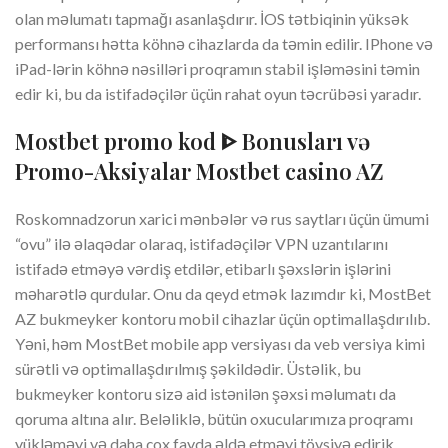
olan məlumatı tapmağı asanlaşdırır. İOS tətbiqinin yüksək
performansı hətta köhnə cihazlarda da təmin edilir. IPhone və
iPad-lərin köhnə nəsilləri proqramın stabil işləməsini təmin
edir ki, bu da istifadəçilər üçün rahat oyun təcrübəsi yaradır.
Mostbet promo kod ᐈ Bonusları və
Promo-Aksiyalar Mostbet casino AZ
Roskomnadzorun xarici mənbələr və rus saytları üçün ümumi
“ovu” ilə əlaqədar olaraq, istifadəçilər VPN uzantılarını
istifadə etməyə vərdiş etdilər, etibarlı şəxslərin işlərini
məharətlə qurdular. Onu da qeyd etmək lazımdır ki, MostBet
AZ bukmeyker kontoru mobil cihazlar üçün optimallaşdırılıb.
Yəni, həm MostBet mobile app versiyası da veb versiya kimi
sürətli və optimallaşdırılmış şəkildədir. Üstəlik, bu
bukmeyker kontoru sizə aid istənilən şəxsi məlumatı da
qoruma altına alır. Beləliklə, bütün oxucularımıza proqramı
yükləməyi və daha çox fayda əldə etməyi tövsiyə edirik.