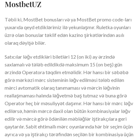
MostbetUZ
Təbii ki, MostBet bonusları və ya MostBet promo code-ları
yuxarıda qeyd etdiklərimiz ilə yekunlaşmır. Ruletka oyunları
üzrə olan bonuslar təklif edən kazino şirkətlərindən asılı
olaraq dəyişə bilər.
Satıcılar ləğv etdikləri biletləri 12 (on iki) ay ərzində
saxlamalı və tələb edildikdə maksimum 15 (on beş) gün
ərzində Operatora təqdim etməlidir. Hər hansı bir səbəbə
görə mərkəzi mərc sisteminin ləğv edilməsi tələb edilən
mərci avtomatik olaraq tanımaması və mərcin ləğvinin
reallaşmaması halında ləğvetmə baş tutmaz və buna görə
Operator heç bir məsuliyyət daşımır. Hər hansı bir mərc ləğv
edilərsə, həmin mərcə daxil olan bütün kombinasiyalar ləğv
edilir və mərcə görə ödənilən məbləğlər iştirakçılara geri
qaytarılır. Sabit ehtimallı mərc oyunlarında hər bir seçim üçün
ayrıca və ya iştirakçı tərəfindən seçilən bir kombinasiya üçün