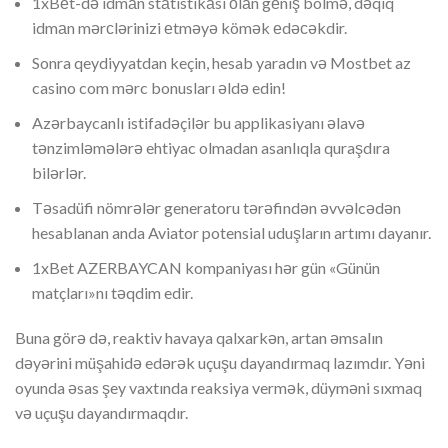
1xBеt-də idmаn stаtistikаsı оlаn gеniş bölmə, dəqiq
idmаn mərсlərinizi еtməyə kömək еdəсəkdir.
Sonra qeydiyyatdan keçin, hesab yaradın və Mostbet az
casino com mərc bonusları əldə edin!
Azərbaycanlı istifadəçilər bu applikasiyanı əlavə
tənzimləmələrə ehtiyac olmadan asanlıqla quraşdıra
bilərlər.
Təsadüfi nömrələr generatoru tərəfindən əvvəlcədən
hesablanan anda Aviator potensial uduşların artımı dayanır.
1xBet AZERBAYCAN kompaniyası hər gün «Günün
matçları»nı təqdim edir.
Buna görə də, reaktiv havaya qalxarkən, artan əmsalın
dəyərini müşahidə edərək uçuşu dayandırmaq lazımdır. Yəni
oyunda əsas şey vaxtında reaksiya vermək, düyməni sıxmaq
və uçuşu dayandırmaqdır.