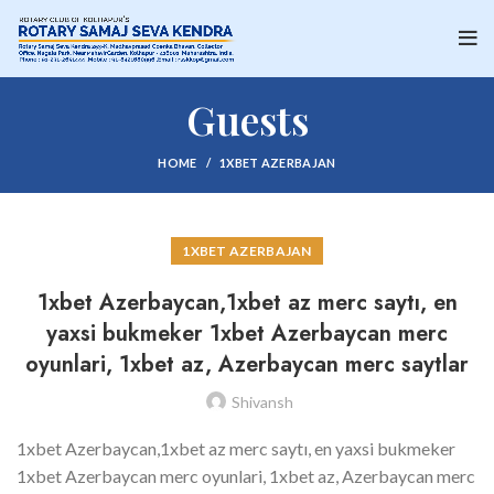
Guests
HOME
1XBET AZERBAJAN
1XBET AZERBAJAN
1xbet Azerbaycan,1xbet az merc saytı, en
yaxsi bukmeker 1xbet Azerbaycan merc
oyunlari, 1xbet az, Azerbaycan merc saytlar
Shivansh
1xbet Azerbaycan,1xbet az merc saytı, en yaxsi bukmeker
1xbet Azerbaycan merc oyunlari, 1xbet az, Azerbaycan merc