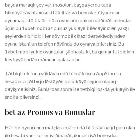
başqa maraqlı şey var, məsələn, başqa yerdə tapa
bilməyəcəyiniz xüsusi təkliflər və bonuslar. Oyunçular
oynamaq istədikləri bəzi oyunların pulunu ödəməli olduqları
üçün bu 1xbet mobi az pulsuz yükləyə biləcəyiniz ən yaxşı
şeylərdən biridir. Hər növ mobil cihazı dəstəklədiyindən
oyunu istənilən telefon növündə də oynaya bilərsiniz. Bu
1xbet mobi yukle oyunçular, şübhəsiz ki, bu qumar tətbiqinin
keyfiyyətindən məmnun qalacaqlar.
Tətbiqi telefona yükləyin edə bilmək üçün AppStore-a
hesabınızı tətbiqi dəstəyən bir ölkəyə region olaraq
dəyişməlisiniz. Bunlardan sonra isə tətbiqi ios-da yükləyin ilə
endirə bilərsinzi.
bet az Promos və Bonuslar
Hər bir oyunçunun matçlara mərc edə biləcəyi nağd pulu olan
iki hesabı var – birincisi əmanət, ikincisi isə bonusdur.