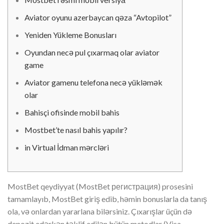
Aviator oyunu azerbaycan qəza “Avtopilot”
Yeniden Yükleme Bonusları
Oyundan necə pul çıxarmaq olar aviator
game
Aviator gamenu telefona necə yükləmək
olar
Bahisçi ofisinde mobil bahis
Mostbet’te nasıl bahis yapılır?
in Virtual İdman mərcləri
MostBet qeydiyyat (MostBet регистрация) prosesini
tamamlayıb, MostBet giriş edib, həmin bonuslarla da tanış
ola, və onlardan yararlana bilərsiniz. Çıxarışlar üçün də
depozit edərkən təklif edilən bütün metodlar (Visa,