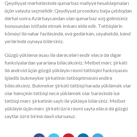
Qeydiyyat mərhələsində qumarbaz maliyyə hesablaşmaları
üçün valyuta seçməlidir. Qeydiyyat proseduru başa çatdıqdan
dərhal sonra Azərbaycandan olan qumarbaz xoş gəlmisiniz
bonusundan istifadə etmək imkanı əldə edir. Tətbiqlərin
köməyi ilə nahar fasiləsində, evə gedərkən, səyahətdə, kənd
yerlərində oynaya bilərsiniz.
Güzgü yükləmə əsası ilə dərəcələri endir eləcə də digər
funksiyalardan yararlana biləcəksiniz. Melbet mərc şirkəti
ilə android üçün güzgü yükləyin rəsmi tətbiqini funksiyasını
işlədib bukmeyker şirkətinin tətbiqetməsini endirə
biləcəksiniz. Bukmeker şirkəti tətbiqi harada yükləmək olar
olar həmçinin tətbiqi necə yükləmək olar barəsində isə
tətbiqi mərc şirkətinin saytı ilə yükləyə bilərsiniz. Melbet
yükləyin üçün mərc şirkəti üzrə rəsmi sayta eləcə də güzgü
saytlar üzrə birinə daxil olursunuz.