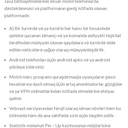
Java tətbiqetmələrinin əksər mobil telefonlarda
dəstəklənməsi və platformanın geniş istifadə olunan
platformadır.
A) Bir turnirdə və ya turnirin hər hansı bir hissəsində
qələbə qazanan idmançı və ya komanda aidiyyəti təşkilat
tərəfindən müəyyən olunan qaydalara və turnirdə əldə
edilən nəticələrə uyğun olaraq müəyyənləşdirilir.
Android telefonları üçün android apko və ya android
yükləyə bilərsiniz
Mobil mərc proqramı quraşdırmaqla oyunçuların şəxsi
hesablarına daxil olmaq üçün artıq anonimatorlar, güzgülər
və ya VPN xidmətlərindən istifadə etmələrinə ehtiyac
qalmır.
Vebsayt versiyasından fərqli olaraq idman növləri həm bu
bölmədə həm də ana səhifədə sizin üçün təqdim edilir.
Statistik məlumat Pin – Up kazinosunun müştərisinə