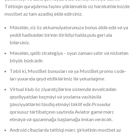
Tətbiqin quraşdırma faylını yükləməklə siz hərəkətlərinizdə
mostbet az tam azadlıq əldə edirsiniz.
Məsələn, siz öz akkumulyatorunuza bonus əldə edə və ya
yeddi hadisədən birinin itirildiyi halda pulu geri ala
bilərsiniz.
Məsələn, qalib strategiya – oyun zamanı səbr və nisbətən
böyük büdcədir.
Təbii ki, MostBet bonusları və ya MostBet promo code-
ları yuxarıda qeyd etdiklərimiz ilə yekunlaşmır.
Virtual klub öz ziyarətçilərinə sistemdə əvvəlcədən
qeydiyyatdan keçməyi və yoxlama vasitəsilə
şəxsiyyətlərini təsdiq etməyi təklif edir.Prosedur
qorxusuz tərtibatçının saytında Aviator game mərc
etməyə və qazanmağa başlamağa imkan verəcək.
Android cihazlarda tətbiqi mərc şirkətinin mostbet az