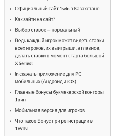
Официальный сайт 1win в Казахстане
Как зайти на сайт?
Выбор ставок — нормальный
Ведь каждый игрок может видеть ставки
всех игроков, их выигрыши, а главное,
делать ставки в момент старта большой
X Series!
in скачать приложение для PC
мобильных (Андроид и iOS)
Главные бонусы букмекерской конторы
1вин
Мобильная версия для игроков
Что такое Бонус при регистрации в
1WIN