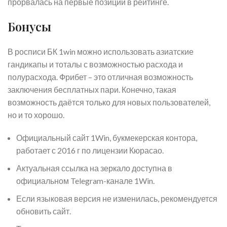
прорвалась на первые позиции в рейтинге.
Бонусы
В росписи БК 1win можно использовать азиатские
гандикапы и тоталы с возможностью расхода и
полурасхода. Фрибет – это отличная возможность
заключения бесплатных пари. Конечно, такая
возможность даётся только для новых пользователей,
но и то хорошо.
Официальный сайт 1Win, букмекерская контора,
работает с 2016 г по лицензии Кюрасао.
Актуальная ссылка на зеркало доступна в
официальном Telegram-канале 1Win.
Если языковая версия не изменилась, рекомендуется
обновить сайт.