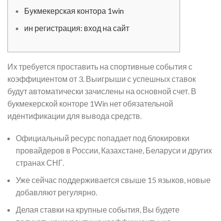
Букмекерская контора 1win
ин регистрация: вход на сайт
Их требуется проставить на спортивные события с
коэффициентом от 3. Выигрыши с успешных ставок
будут автоматически зачислены на основной счет. В
букмекерской конторе 1Win нет обязательной
идентификации для вывода средств.
Официальный ресурс попадает под блокировки
провайдеров в России, Казахстане, Беларуси и других
странах СНГ.
Уже сейчас поддерживается свыше 15 языков, новые
добавляют регулярно.
Делая ставки на крупные события, Вы будете