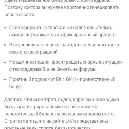
Поэтому контора вынуждена постоянно генерировать
новые ссылки.
Если оформить экспресс с 5 и более событиями,
выигрыш умножается на фиксированный процент.
Это увеличивает шансы на то, что сделанная ставка
окажется выигрышной.
Но администрация просит решать спорные ситуации
с техподдержкой, а не бежать на форумы.
Приятный подарок от БК 1 ВИН – приветственный
бонус.
Для того, чтобы смотреть видео, впрочем, необходимо
быть зарегистрированным на сайте и иметь
положительный баланс на основном игровом счете.
Стоит отметить, что на сайте 1Win представлены
основные виды спорта, без экзотических.