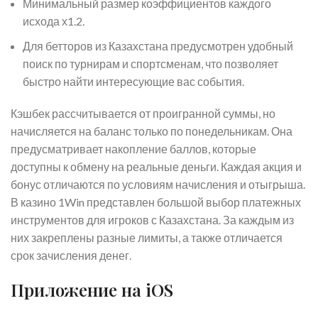
Минимальный размер коэффициентов каждого
исхода х1.2.
Для бетторов из Казахстана предусмотрен удобный
поиск по турнирам и спортсменам, что позволяет
быстро найти интересующие вас события.
Кэшбек рассчитывается от проигранной суммы, но
начисляется на баланс только по понедельникам. Она
предусматривает накопление баллов, которые
доступны к обмену на реальные деньги. Каждая акция и
бонус отличаются по условиям начисления и отыгрыша.
В казино 1Win представлен большой выбор платежных
инструментов для игроков с Казахстана. За каждым из
них закреплены разные лимиты, а также отличается
срок зачисления денег.
Приложение на iOS