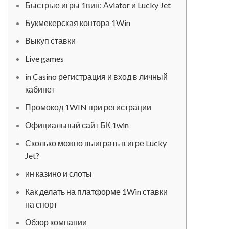
Быстрые игры 1вин: Аviator и Lucky Jet
Букмекерская контора 1Win
Выкуп ставки
Live games
in Casino регистрация и вход в личный
кабинет
Промокод 1WIN при регистрации
Официальный сайт БК 1win
Сколько можно выиграть в игре Lucky
Jet?
ин казино и слоты
Как делать на платформе 1Win ставки
на спорт
Обзор компании