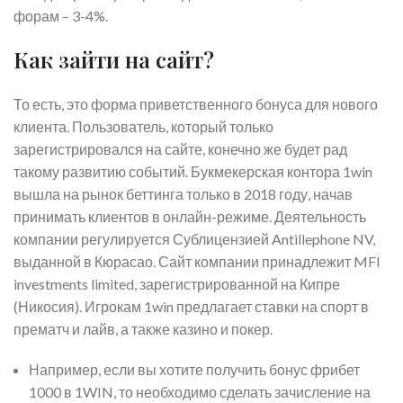
форам – 3-4%.
Как зайти на сайт?
То есть, это форма приветственного бонуса для нового
клиента. Пользователь, который только
зарегистрировался на сайте, конечно же будет рад
такому развитию событий. Букмекерская контора 1win
вышла на рынок беттинга только в 2018 году, начав
принимать клиентов в онлайн-режиме. Деятельность
компании регулируется Сублицензией Antillephone NV,
выданной в Кюрасао. Сайт компании принадлежит MFI
investments limited, зарегистрированной на Кипре
(Никосия). Игрокам 1win предлагает ставки на спорт в
прематч и лайв, а также казино и покер.
Например, если вы хотите получить бонус фрибет
1000 в 1WIN, то необходимо сделать зачисление на