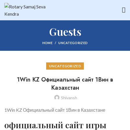
Guests
HOME
UNCATEGORIZED
UNCATEGORIZED
1Win KZ Официальный сайт 1Вин в
Казахстан
Shivansh
1Win KZ Официальный сайт 1Вин в Казахстане
официальный сайт игры