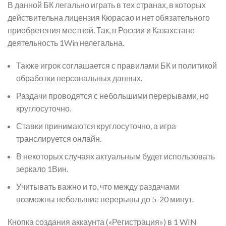
В данной БК легально играть в тех странах, в которых
действительна лицензия Кюрасао и нет обязательного
приобретения местной. Так, в России и Казахстане
деятельность 1Win нелегальна.
Также игрок соглашается с правилами БК и политикой
обработки персональных данных.
Раздачи проводятся с небольшими перерывами, но
круглосуточно.
Ставки принимаются круглосуточно, а игра
транслируется онлайн.
В некоторых случаях актуальным будет использовать
зеркало 1Вин.
Учитывать важно и то, что между раздачами
возможны небольшие перерывы до 5-20 минут.
Кнопка создания аккаунта («Регистрация») в 1 WIN