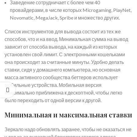
Заведение сотрудничает с более чем 40
провайдерами, в числе которых Microgaming, PlayNet,
Novomatic, MegaJack, Spribe и множество других.
Список инструментов для вывода состоит из тех же
способов, что и на ввод. Минимальная сумма на вывод
зависит от способа вывода, на каждый из которых
установлен свой лимит. С электронными кошельками
она происходит за считанные минуты. Удобно делать
ставки, сидя у домашнего компьютера, но основная
масса активного сообщества беттеров использует
мобильные устройства. Мобильная версия
максимально приближена к дескоптной, чтобы легко
было переходить от одной версии к другой.
Минимальная и максимальная ставки
Зеркало надо обновлять заранее, чтобы не оказаться не
у дел из-за внезапной блокировки старого адреса.