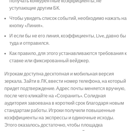
получать конкурентные коэффициенты, не
уступающие другим БК.
Чтобы увидеть список событий, необходимо нажать на
кнопку «Линия».
И если бы не его линия, коэффициенты, Live, давно бы
туда и отправился.
Как правило, для этого устанавливаются требования к
ставке или фиксированный вейджер.
Игрокам доступна десктопная и мобильная версия
зеркала. Зайти в ЛК, ввести номер телефона, на который
придет подтверждение. Адрес почты меняется вручную,
после чего кликайте на «Сохранить». Солидная
аудитория завоевана в короткий срок благодаря новым
стандартам работы. Игроки получили повышенные
коэффициенты на экспрессы и одиночные исходы.
Этого оказалось достаточно, чтобы площадка