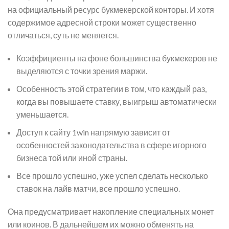
на официальный ресурс букмекерской конторы. И хотя
содержимое адресной строки может существенно
отличаться, суть не меняется.
Коэффициенты на фоне большинства букмекеров не
выделяются с точки зрения маржи.
Особенность этой стратегии в том, что каждый раз,
когда вы повышаете ставку, выигрыш автоматически
уменьшается.
Доступ к сайту 1win напрямую зависит от
особенностей законодательства в сфере игорного
бизнеса той или иной страны.
Все прошло успешно, уже успел сделать несколько
ставок на лайв матчи, все прошло успешно.
Она предусматривает накопление специальных монет
или коинов. В дальнейшем их можно обменять на