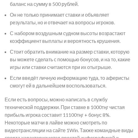
баланс на сумму в 500 рублей.
Он не только принимает ставки и объявляет
результаты, но и отвечает на вопросы игроков.
С набором воздушным судном высоты возрастают
коэффициент выплаты и вероятность крушения.
Стоит обратить внимание на размер ставки, которую
вы можете сделать с помощью бонусов, и на то, какие
игры или ставки считаются при их отыгрыше.
Если введёт личную информацию туда, то аферисты
смогут ей в дальнейшем воспользоваться.
Если есть вопросы, можно написать в службу
технической поддержки. При ставке в 1000тңг чистая
прибыль игрока составит 11100тңг + бонус 8%.
Некоторые матчи в лайве можно смотреть по
видеотрансляции на сайте 1Win. Также командные виды
спорта характеризуются простой инфографикой и