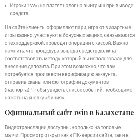
Игроки 1Win не платят налог на выигрыш при выводе
средств.
На сайте клиенты оформляют пари, играют в азартные
игры казино, участвуют в бонусных акциях, связываются
с техподдержкой, проводят операции с кассой. Важно
помнить, что процедура вывода средств должна
соответствовать методу, который вы использовали для
внесения депозита. При этом возможно, что вам
потребуется произвести верификацию аккаунта,
отправив сканы или фотографии документов
(паспорта). Чтобы увидеть список событий, необходимо
нажать на кнопку «Линия».
Официальный сайт 1win в Казахстане
Видеотрансляции доступны, но только на топовые
матчи. Просмотр открыт как в ПК-версии сайта, так и в