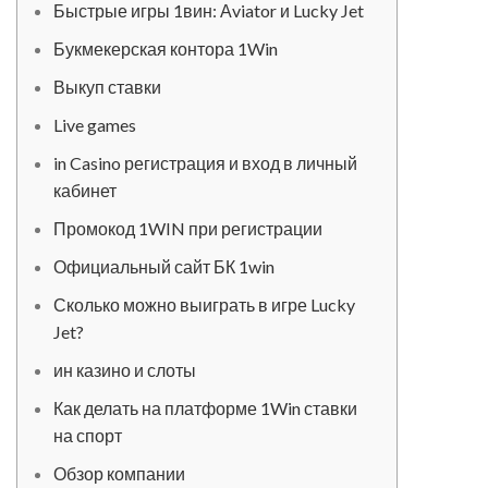
Быстрые игры 1вин: Аviator и Lucky Jet
Букмекерская контора 1Win
Выкуп ставки
Live games
in Casino регистрация и вход в личный
кабинет
Промокод 1WIN при регистрации
Официальный сайт БК 1win
Сколько можно выиграть в игре Lucky
Jet?
ин казино и слоты
Как делать на платформе 1Win ставки
на спорт
Обзор компании