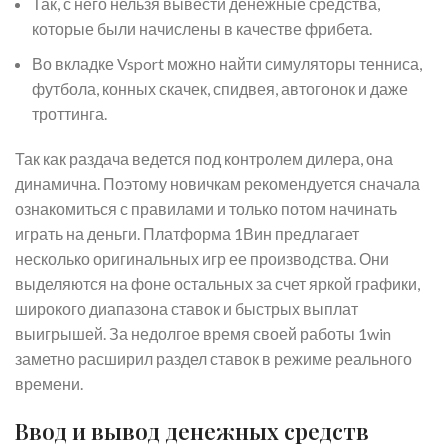
Так, с него нельзя вывести денежные средства,
которые были начислены в качестве фрибета.
Во вкладке Vsport можно найти симуляторы тенниса,
футбола, конных скачек, спидвея, автогонок и даже
троттинга.
Так как раздача ведется под контролем дилера, она
динамична. Поэтому новичкам рекомендуется сначала
ознакомиться с правилами и только потом начинать
играть на деньги. Платформа 1Вин предлагает
несколько оригинальных игр ее производства. Они
выделяются на фоне остальных за счет яркой графики,
широкого диапазона ставок и быстрых выплат
выигрышей. За недолгое время своей работы 1win
заметно расширил раздел ставок в режиме реального
времени.
Ввод и вывод денежных средств