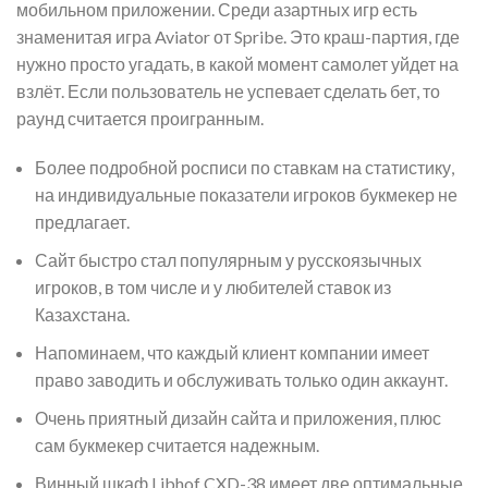
мобильном приложении. Среди азартных игр есть
знаменитая игра Aviator от Spribe. Это краш-партия, где
нужно просто угадать, в какой момент самолет уйдет на
взлёт. Если пользователь не успевает сделать бет, то
раунд считается проигранным.
Более подробной росписи по ставкам на статистику,
на индивидуальные показатели игроков букмекер не
предлагает.
Сайт быстро стал популярным у русскоязычных
игроков, в том числе и у любителей ставок из
Казахстана.
Напоминаем, что каждый клиент компании имеет
право заводить и обслуживать только один аккаунт.
Очень приятный дизайн сайта и приложения, плюс
сам букмекер считается надежным.
Винный шкаф Libhof CXD-38 имеет две оптимальные