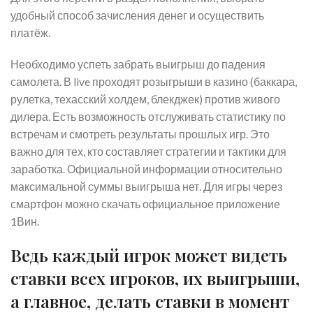
удобный способ зачисления денег и осуществить
платёж.
Необходимо успеть забрать выигрыш до падения
самолета. В live проходят розыгрыши в казино (баккара,
рулетка, техасский холдем, блекджек) против живого
дилера. Есть возможность отслуживать статистику по
встречам и смотреть результаты прошлых игр. Это
важно для тех, кто составляет стратегии и тактики для
заработка. Официальной информации относительно
максимальной суммы выигрыша нет. Для игры через
смартфон можно скачать официальное приложение
1Вин.
Ведь каждый игрок может видеть
ставки всех игроков, их выигрыши,
а главное, делать ставки в момент