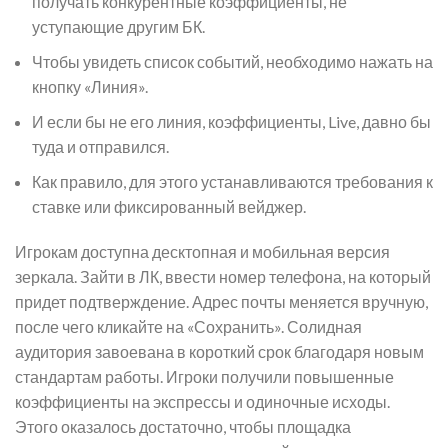
получать конкурентные коэффициенты, не
уступающие другим БК.
Чтобы увидеть список событий, необходимо нажать на
кнопку «Линия».
И если бы не его линия, коэффициенты, Live, давно бы
туда и отправился.
Как правило, для этого устанавливаются требования к
ставке или фиксированный вейджер.
Игрокам доступна десктопная и мобильная версия
зеркала. Зайти в ЛК, ввести номер телефона, на который
придет подтверждение. Адрес почты меняется вручную,
после чего кликайте на «Сохранить». Солидная
аудитория завоевана в короткий срок благодаря новым
стандартам работы. Игроки получили повышенные
коэффициенты на экспрессы и одиночные исходы.
Этого оказалось достаточно, чтобы площадка