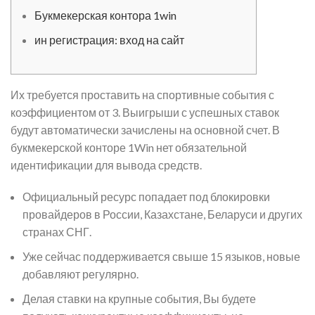
Букмекерская контора 1win
ин регистрация: вход на сайт
Их требуется проставить на спортивные события с
коэффициентом от 3. Выигрыши с успешных ставок
будут автоматически зачислены на основной счет. В
букмекерской конторе 1Win нет обязательной
идентификации для вывода средств.
Официальный ресурс попадает под блокировки
провайдеров в России, Казахстане, Беларуси и других
странах СНГ.
Уже сейчас поддерживается свыше 15 языков, новые
добавляют регулярно.
Делая ставки на крупные события, Вы будете