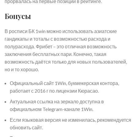
прорвалась на первые позиции в рейтинге.
Бонусы
В росписи БК 1win можно использовать азиатские
гандикапы и тоталы с возможностью расхода и
полурасхода. Фрибет – это отличная возможность
заключения бесплатных пари. Конечно, такая
возможность даётся только для новых пользователей,
но и то хорошо.
Официальный сайт 1Win, букмекерская контора,
работает с 2016 г по лицензии Кюрасао.
Актуальная ссылка на зеркало доступна в
официальном Telegram-канале 1Win.
Если языковая версия не изменилась, рекомендуется
обновить сайт.