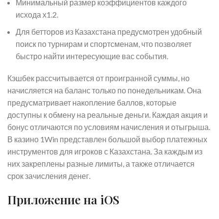
Минимальный размер коэффициентов каждого
исхода х1.2.
Для бетторов из Казахстана предусмотрен удобный
поиск по турнирам и спортсменам, что позволяет
быстро найти интересующие вас события.
Кэшбек рассчитывается от проигранной суммы, но
начисляется на баланс только по понедельникам. Она
предусматривает накопление баллов, которые
доступны к обмену на реальные деньги. Каждая акция и
бонус отличаются по условиям начисления и отыгрыша.
В казино 1Win представлен большой выбор платежных
инструментов для игроков с Казахстана. За каждым из
них закреплены разные лимиты, а также отличается
срок зачисления денег.
Приложение на iOS