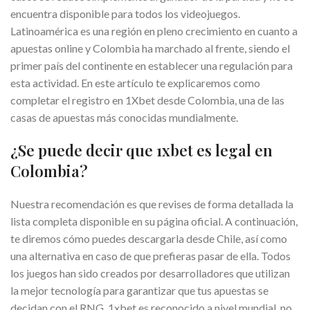
encuentra disponible para todos los videojuegos.
Latinoamérica es una región en pleno crecimiento en cuanto a
apuestas online y Colombia ha marchado al frente, siendo el
primer país del continente en establecer una regulación para
esta actividad. En este artículo te explicaremos como
completar el registro en 1Xbet desde Colombia, una de las
casas de apuestas más conocidas mundialmente.
¿Se puede decir que 1xbet es legal en
Colombia?
Nuestra recomendación es que revises de forma detallada la
lista completa disponible en su página oficial. A continuación,
te diremos cómo puedes descargarla desde Chile, así como
una alternativa en caso de que prefieras pasar de ella. Todos
los juegos han sido creados por desarrolladores que utilizan
la mejor tecnología para garantizar que tus apuestas se
decidan con el RNG. 1xbet es reconocido a nivel mundial, no