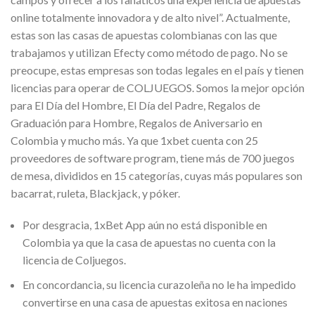
online totalmente innovadora y de alto nivel”. Actualmente,
estas son las casas de apuestas colombianas con las que
trabajamos y utilizan Efecty como método de pago. No se
preocupe, estas empresas son todas legales en el país y tienen
licencias para operar de COLJUEGOS. Somos la mejor opción
para El Día del Hombre, El Día del Padre, Regalos de
Graduación para Hombre, Regalos de Aniversario en
Colombia y mucho más. Ya que 1xbet cuenta con 25
proveedores de software program, tiene más de 700 juegos
de mesa, divididos en 15 categorías, cuyas más populares son
bacarrat, ruleta, Blackjack, y póker.
Por desgracia, 1xBet App aún no está disponible en
Colombia ya que la casa de apuestas no cuenta con la
licencia de Coljuegos.
En concordancia, su licencia curazoleña no le ha impedido
convertirse en una casa de apuestas exitosa en naciones