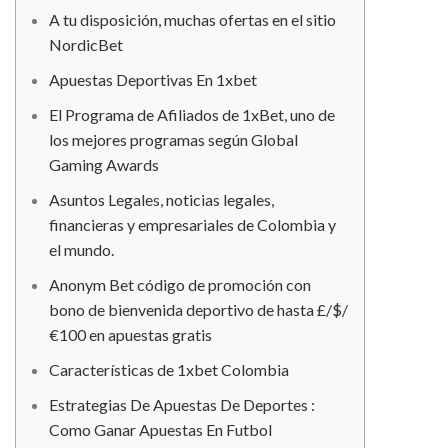
A tu disposición, muchas ofertas en el sitio
NordicBet
Apuestas Deportivas En 1xbet
El Programa de Afiliados de 1xBet, uno de
los mejores programas según Global
Gaming Awards
Asuntos Legales, noticias legales,
financieras y empresariales de Colombia y
el mundo.
Anonym Bet código de promoción con
bono de bienvenida deportivo de hasta £/$/
€100 en apuestas gratis
Características de 1xbet Colombia
Estrategias De Apuestas De Deportes :
Como Ganar Apuestas En Futbol