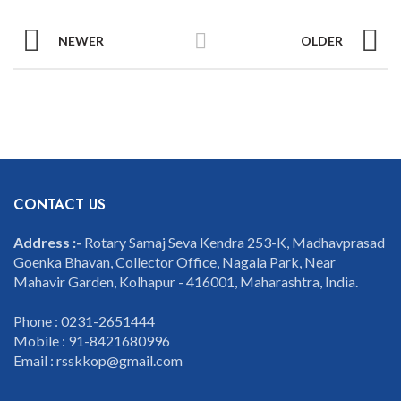
NEWER
OLDER
CONTACT US
Address :-
Rotary Samaj Seva Kendra 253-K, Madhavprasad
Goenka Bhavan, Collector Office, Nagala Park, Near
Mahavir Garden, Kolhapur - 416001, Maharashtra, India.
Phone : 0231-2651444
Mobile : 91-8421680996
Email : rsskkop@gmail.com