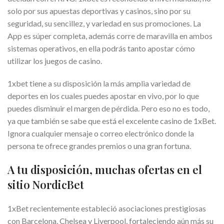
solo por sus apuestas deportivas y casinos, sino por su
seguridad, su sencillez, y variedad en sus promociones. La
App es súper completa, además corre de maravilla en ambos
sistemas operativos, en ella podrás tanto apostar cómo
utilizar los juegos de casino.
1xbet tiene a su disposición la más amplia variedad de
deportes en los cuales puedes apostar en vivo, por lo que
puedes disminuir el margen de pérdida. Pero eso no es todo,
ya que también se sabe que está el excelente casino de 1xBet.
Ignora cualquier mensaje o correo electrónico donde la
persona te ofrece grandes premios o una gran fortuna.
A tu disposición, muchas ofertas en el
sitio NordicBet
1xBet recientemente estableció asociaciones prestigiosas
con Barcelona, Chelsea y Liverpool, fortaleciendo aún más su