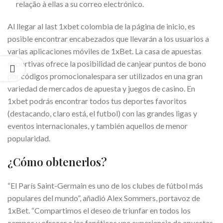
relação à ellas a su correo electrónico.
Al llegar al last 1xbet colombia de la página de inicio, es
posible encontrar encabezados que llevarán a los usuarios a
varias aplicaciones móviles de 1xBet. La casa de apuestas
deportivas ofrece la posibilidad de canjear puntos de bono
por códigos promocionalespara ser utilizados en una gran
variedad de mercados de apuesta y juegos de casino. En
1xbet podrás encontrar todos tus deportes favoritos
(destacando, claro está, el futbol) con las grandes ligas y
eventos internacionales, y también aquellos de menor
popularidad.
¿Cómo obtenerlos?
“El París Saint-Germain es uno de los clubes de fútbol más
populares del mundo”, añadió Alex Sommers, portavoz de
1xBet. “Compartimos el deseo de triunfar en todos los
campos y ofrecer a los fanáticos una experiencia de apuestas