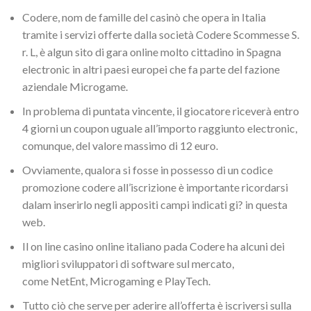
Codere, nom de famille del casinò che opera in Italia
tramite i servizi offerte dalla società Codere Scommesse S.
r. L, è algun sito di gara online molto cittadino in Spagna
electronic in altri paesi europei che fa parte del fazione
aziendale Microgame.
In problema di puntata vincente, il giocatore riceverà entro
4 giorni un coupon uguale all’importo raggiunto electronic,
comunque, del valore massimo di 12 euro.
Ovviamente, qualora si fosse in possesso di un codice
promozione codere all’iscrizione è importante ricordarsi
dalam inserirlo negli appositi campi indicati gi? in questa
web.
Il on line casino online italiano pada Codere ha alcuni dei
migliori sviluppatori di software sul mercato,
come NetEnt, Microgaming e PlayTech.
Tutto ciò che serve per aderire all’offerta è iscriversi sulla