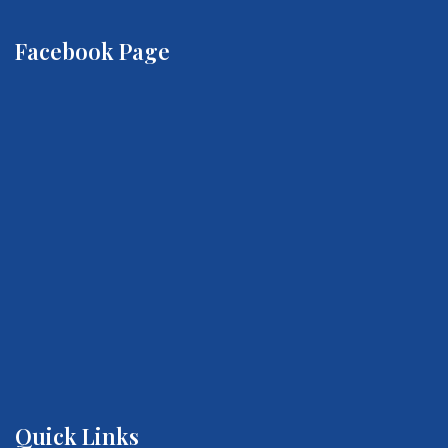
Facebook Page
Quick Links