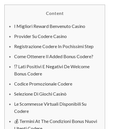
Content
I Migliori Reward Benvenuto Casino
Provider Su Codere Casino
Registrazione Codere In Pochissimi Step
Come Ottenere Il Added Bonus Codere?
⁉️ Lati Positivi E Negativi De Welcome
Bonus Codere
Codice Promozionale Codere
Selezione Di Giochi Casinò
Le Scommesse Virtuali Disponibili Su
Codere
💰 Termini At The Condizioni Bonus Nuovi
Utenti Codere