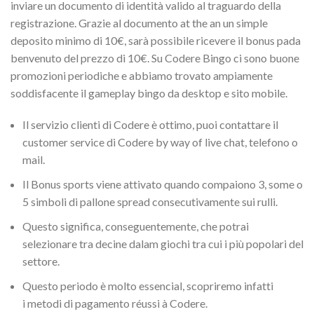
inviare un documento di identità valido al traguardo della
registrazione. Grazie al documento at the an un simple
deposito minimo di 10€, sarà possibile ricevere il bonus pada
benvenuto del prezzo di 10€. Su Codere Bingo ci sono buone
promozioni periodiche e abbiamo trovato ampiamente
soddisfacente il gameplay bingo da desktop e sito mobile.
Il servizio clienti di Codere è ottimo, puoi contattare il
customer service di Codere by way of live chat, telefono o
mail.
Il Bonus sports viene attivato quando compaiono 3, some o
5 simboli di pallone spread consecutivamente sui rulli.
Questo significa, conseguentemente, che potrai
selezionare tra decine dalam giochi tra cui i più popolari del
settore.
Questo periodo è molto essencial, scopriremo infatti
i metodi di pagamento réussi à Codere.