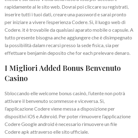
rapidamente al le sito web. Dovrai poi cliccare su registrati,
inserire tutti i tuoi dati, creare una password e sarai pronto
per iniziare a vivere l’esperienza Codere. Sì, il luogo web di
Codere. it è trovabile da qualsiasi aparato mobile o capsule. A
tutto presente bisogna anche aggiungere che è disimpegnato
la possibilità dalam recarsi presso la sede fisica, sia per
effettuare benjamin deposito che for each prelevare denaro.
I Migliori Added Bonus Benvenuto
Casino
Sbloccando elle welcome bonus casinò, l’utente non potrà
attivare il benvenuto scommesse e viceversa. Si,
l’applicazione Codere viene messa a disposizione per
dispositivi iOS e Adnroid. Per poter rimuovere l’applicazione
Codere Google android è necessario rimuovere un file
Codere apk attraverso elle sito ufficiale.