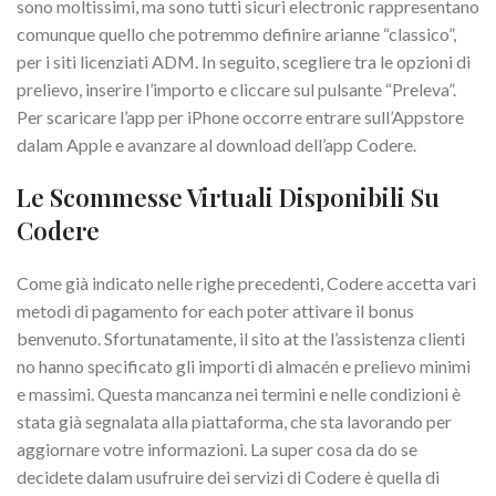
sono moltissimi, ma sono tutti sicuri electronic rappresentano
comunque quello che potremmo definire arianne “classico”,
per i siti licenziati ADM. In seguito, scegliere tra le opzioni di
prelievo, inserire l’importo e cliccare sul pulsante “Preleva”.
Per scaricare l’app per iPhone occorre entrare sull’Appstore
dalam Apple e avanzare al download dell’app Codere.
Le Scommesse Virtuali Disponibili Su
Codere
Come già indicato nelle righe precedenti, Codere accetta vari
metodi di pagamento for each poter attivare il bonus
benvenuto. Sfortunatamente, il sito at the l’assistenza clienti
no hanno specificato gli importi di almacén e prelievo minimi
e massimi. Questa mancanza nei termini e nelle condizioni è
stata già segnalata alla piattaforma, che sta lavorando per
aggiornare votre informazioni. La super cosa da do se
decidete dalam usufruire dei servizi di Codere è quella di