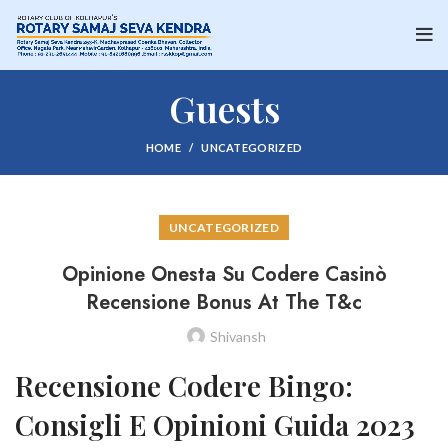
Guests
HOME
UNCATEGORIZED
UNCATEGORIZED
Opinione Onesta Su Codere Casinò
Recensione Bonus At The T&c
Shivansh
Recensione Codere Bingo:
Consigli E Opinioni Guida 2023