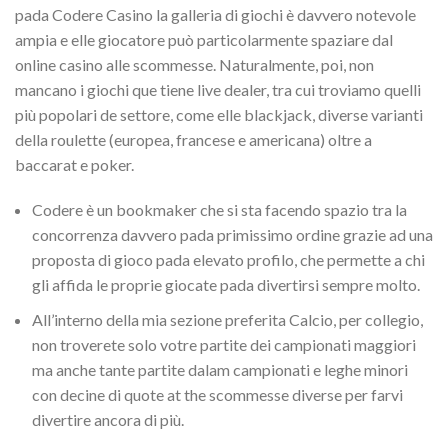
pada Codere Casino la galleria di giochi è davvero notevole
ampia e elle giocatore può particolarmente spaziare dal
online casino alle scommesse. Naturalmente, poi, non
mancano i giochi que tiene live dealer, tra cui troviamo quelli
più popolari de settore, come elle blackjack, diverse varianti
della roulette (europea, francese e americana) oltre a
baccarat e poker.
Codere è un bookmaker che si sta facendo spazio tra la
concorrenza davvero pada primissimo ordine grazie ad una
proposta di gioco pada elevato profilo, che permette a chi
gli affida le proprie giocate pada divertirsi sempre molto.
All’interno della mia sezione preferita Calcio, per collegio,
non troverete solo votre partite dei campionati maggiori
ma anche tante partite dalam campionati e leghe minori
con decine di quote at the scommesse diverse per farvi
divertire ancora di più.