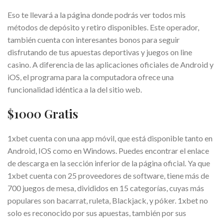
Eso te llevará a la página donde podrás ver todos mis
métodos de depósito y retiro disponibles. Este operador,
también cuenta con interesantes bonos para seguir
disfrutando de tus apuestas deportivas y juegos on line
casino. A diferencia de las aplicaciones oficiales de Android y
iOS, el programa para la computadora ofrece una
funcionalidad idéntica a la del sitio web.
$1000 Gratis
1xbet cuenta con una app móvil, que está disponible tanto en
Android, IOS como en Windows. Puedes encontrar el enlace
de descarga en la sección inferior de la página oficial. Ya que
1xbet cuenta con 25 proveedores de software, tiene más de
700 juegos de mesa, divididos en 15 categorías, cuyas más
populares son bacarrat, ruleta, Blackjack, y póker. 1xbet no
solo es reconocido por sus apuestas, también por sus