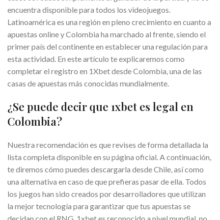
encuentra disponible para todos los videojuegos.
Latinoamérica es una región en pleno crecimiento en cuanto a
apuestas online y Colombia ha marchado al frente, siendo el
primer país del continente en establecer una regulación para
esta actividad. En este artículo te explicaremos como
completar el registro en 1Xbet desde Colombia, una de las
casas de apuestas más conocidas mundialmente.
¿Se puede decir que 1xbet es legal en
Colombia?
Nuestra recomendación es que revises de forma detallada la
lista completa disponible en su página oficial. A continuación,
te diremos cómo puedes descargarla desde Chile, así como
una alternativa en caso de que prefieras pasar de ella. Todos
los juegos han sido creados por desarrolladores que utilizan
la mejor tecnología para garantizar que tus apuestas se
decidan con el RNG. 1xbet es reconocido a nivel mundial, no