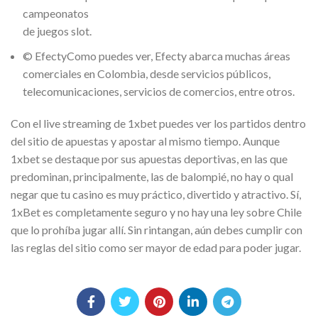
campeonatos
de juegos slot.
© EfectyComo puedes ver, Efecty abarca muchas áreas
comerciales en Colombia, desde servicios públicos,
telecomunicaciones, servicios de comercios, entre otros.
Con el live streaming de 1xbet puedes ver los partidos dentro
del sitio de apuestas y apostar al mismo tiempo. Aunque
1xbet se destaque por sus apuestas deportivas, en las que
predominan, principalmente, las de balompié, no hay o qual
negar que tu casino es muy práctico, divertido y atractivo. Sí,
1xBet es completamente seguro y no hay una ley sobre Chile
que lo prohíba jugar allí. Sin rintangan, aún debes cumplir con
las reglas del sitio como ser mayor de edad para poder jugar.