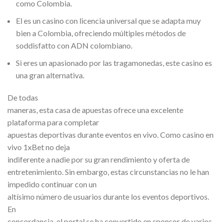
como Colombia.
El es un casino con licencia universal que se adapta muy
bien a Colombia, ofreciendo múltiples métodos de
soddisfatto con ADN colombiano.
Si eres un apasionado por las tragamonedas, este casino es
una gran alternativa.
De todas
maneras, esta casa de apuestas ofrece una excelente
plataforma para completar
apuestas deportivas durante eventos en vivo. Como casino en
vivo 1xBet no deja
indiferente a nadie por su gran rendimiento y oferta de
entretenimiento. Sin embargo, estas circunstancias no le han
impedido continuar con un
altísimo número de usuarios durante los eventos deportivos.
En
concordancia, el portal se ha convertido en sponsor de varios