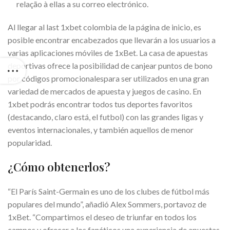
relação à ellas a su correo electrónico.
Al llegar al last 1xbet colombia de la página de inicio, es
posible encontrar encabezados que llevarán a los usuarios a
varias aplicaciones móviles de 1xBet. La casa de apuestas
deportivas ofrece la posibilidad de canjear puntos de bono
por códigos promocionalespara ser utilizados en una gran
variedad de mercados de apuesta y juegos de casino. En
1xbet podrás encontrar todos tus deportes favoritos
(destacando, claro está, el futbol) con las grandes ligas y
eventos internacionales, y también aquellos de menor
popularidad.
¿Cómo obtenerlos?
“El París Saint-Germain es uno de los clubes de fútbol más
populares del mundo”, añadió Alex Sommers, portavoz de
1xBet. “Compartimos el deseo de triunfar en todos los
campos y ofrecer a los fanáticos una experiencia de apuestas