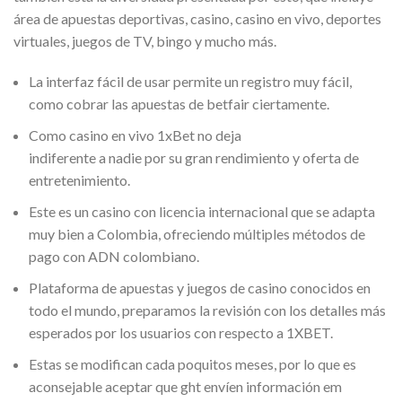
área de apuestas deportivas, casino, casino en vivo, deportes
virtuales, juegos de TV, bingo y mucho más.
La interfaz fácil de usar permite un registro muy fácil,
como cobrar las apuestas de betfair ciertamente.
Como casino en vivo 1xBet no deja
indiferente a nadie por su gran rendimiento y oferta de
entretenimiento.
Este es un casino con licencia internacional que se adapta
muy bien a Colombia, ofreciendo múltiples métodos de
pago con ADN colombiano.
Plataforma de apuestas y juegos de casino conocidos en
todo el mundo, preparamos la revisión con los detalles más
esperados por los usuarios con respecto a 1XBET.
Estas se modifican cada poquitos meses, por lo que es
aconsejable aceptar que ght envíen información em