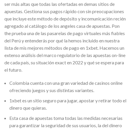
ser más altas que todas las ofertadas en demas sitios de
apuestas. Gestiona sus pagos rápido con sin preocupaciones
que incluye este método de depósito y incomunicación recién
agregado al catálogo de los angeles casa de apuestas. Pon
the prueba una de las pasarelas de pago virtuales más fiables
del Perú y entenderás por qué la hemos incluido en nuestra
lista de mis mejores métodos de pago en 1xbet. Hacemos un
extenso análisis del marco regulatorio de las apuestas on-line
de cada país, su situación exact en 2022 y qué se espera para
el futuro.
Colombia cuenta con una gran variedad de casinos online
ofreciendo juegos y sus distintas variantes.
1xbet es un sitio seguro para jugar, apostar y retirar todo el
dinero que quieras.
Esta casa de apuestas toma todas las medidas necesarias
para garantizar la seguridad de sus usuarios, la del dinero