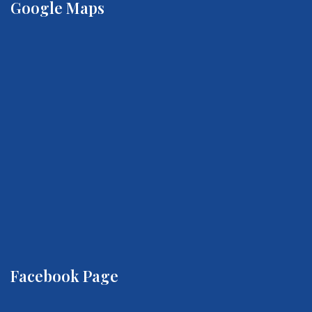
Google Maps
Facebook Page