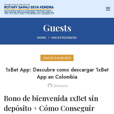
Guests
HOME
UNCATEGORIZED
UNCATEGORIZED
1xBet App: Descubre como descargar 1xBet
App en Colombia
Shivansh
Bono de bienvenida 1xBet sin
depósito + Cómo Conseguir