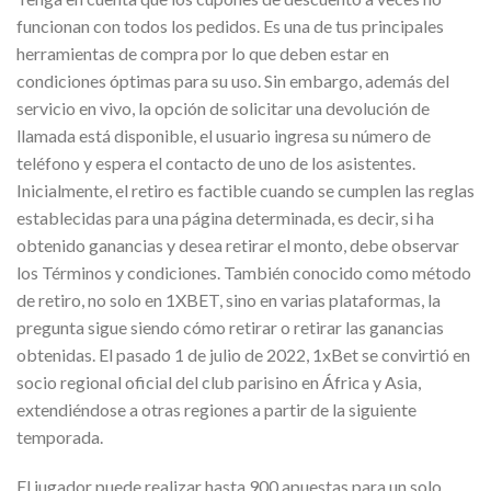
funcionan con todos los pedidos. Es una de tus principales
herramientas de compra por lo que deben estar en
condiciones óptimas para su uso. Sin embargo, además del
servicio en vivo, la opción de solicitar una devolución de
llamada está disponible, el usuario ingresa su número de
teléfono y espera el contacto de uno de los asistentes.
Inicialmente, el retiro es factible cuando se cumplen las reglas
establecidas para una página determinada, es decir, si ha
obtenido ganancias y desea retirar el monto, debe observar
los Términos y condiciones. También conocido como método
de retiro, no solo en 1XBET, sino en varias plataformas, la
pregunta sigue siendo cómo retirar o retirar las ganancias
obtenidas. El pasado 1 de julio de 2022, 1xBet se convirtió en
socio regional oficial del club parisino en África y Asia,
extendiéndose a otras regiones a partir de la siguiente
temporada.
El jugador puede realizar hasta 900 apuestas para un solo