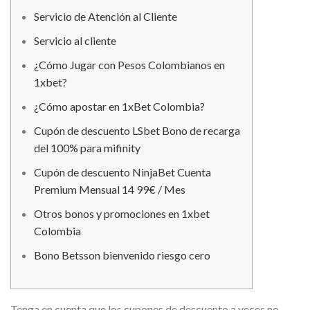
Servicio de Atención al Cliente
Servicio al cliente
¿Cómo Jugar con Pesos Colombianos en
1xbet?
¿Cómo apostar en 1xBet Colombia?
Cupón de descuento LSbet Bono de recarga
del 100% para mifinity
Cupón de descuento NinjaBet Cuenta
Premium Mensual 14 99€ / Mes
Otros bonos y promociones en 1xbet
Colombia
Bono Betsson bienvenido riesgo cero
Tenga en cuenta que los cupones de descuento a veces no