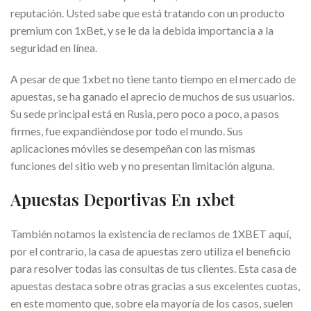
reputación. Usted sabe que está tratando con un producto
premium con 1xBet, y se le da la debida importancia a la
seguridad en línea.
A pesar de que 1xbet no tiene tanto tiempo en el mercado de
apuestas, se ha ganado el aprecio de muchos de sus usuarios.
Su sede principal está en Rusia, pero poco a poco, a pasos
firmes, fue expandiéndose por todo el mundo. Sus
aplicaciones móviles se desempeñan con las mismas
funciones del sitio web y no presentan limitación alguna.
Apuestas Deportivas En 1xbet
También notamos la existencia de reclamos de 1XBET aquí,
por el contrario, la casa de apuestas zero utiliza el beneficio
para resolver todas las consultas de tus clientes. Esta casa de
apuestas destaca sobre otras gracias a sus excelentes cuotas,
en este momento que, sobre ela mayoría de los casos, suelen