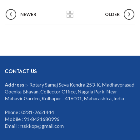
NEWER
OLDER
CONTACT US
Address :-
Rotary Samaj Seva Kendra 253-K, Madhavprasad
Goenka Bhavan, Collector Office, Nagala Park, Near
Mahavir Garden, Kolhapur - 416001, Maharashtra, India.
Phone : 0231-2651444
Mobile : 91-8421680996
Email : rsskkop@gmail.com