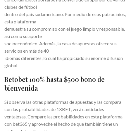
clubes de fútbol
dentro del país sudamericano. Por medio de esos patrocinios,
esta plataforma
demuestra su compromiso con el juego limpio y responsable,
así como su aporte
socioeconómico. Además, la casa de apuestas ofrece sus
servicios en más de 40
idiomas diferentes, lo cual ha propiciado su enorme difusión
global.
Betobet 100% hasta $500 bono de
bienvenida
Si observa las otras plataformas de apuestas y las compara
con las probabilidades de 1XBET, verá cantidades
ventajosas. Compare las probabilidades en esta plataforma
con bet365 y aproveche el hecho de que también tiene un