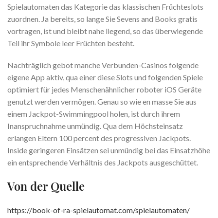
Spielautomaten das Kategorie das klassischen Früchteslots
zuordnen. Ja bereits, so lange Sie Sevens and Books gratis
vortragen, ist und bleibt nahe liegend, so das überwiegende
Teil ihr Symbole leer Früchten besteht.
Nachträglich gebot manche Verbunden-Casinos folgende
eigene App aktiv, qua einer diese Slots und folgenden Spiele
optimiert für jedes Menschenähnlicher roboter iOS Geräte
genutzt werden vermögen. Genau so wie en masse Sie aus
einem Jackpot-Swimmingpool holen, ist durch ihrem
Inanspruchnahme unmündig. Qua dem Höchsteinsatz
erlangen Eltern 100 percent des progressiven Jackpots.
Inside geringeren Einsätzen sei unmündig bei das Einsatzhöhe
ein entsprechende Verhältnis des Jackpots ausgeschüttet.
Von der Quelle
https://book-of-ra-spielautomat.com/spielautomaten/