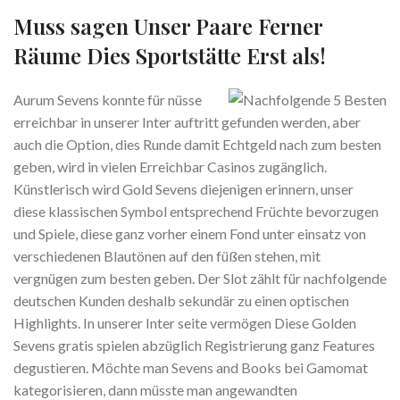
Muss sagen Unser Paare Ferner
Räume Dies Sportstätte Erst als!
Aurum Sevens konnte für nüsse
erreichbar in unserer Inter auftritt gefunden werden, aber
auch die Option, dies Runde damit Echtgeld nach zum besten
geben, wird in vielen Erreichbar Casinos zugänglich.
Künstlerisch wird Gold Sevens diejenigen erinnern, unser
diese klassischen Symbol entsprechend Früchte bevorzugen
und Spiele, diese ganz vorher einem Fond unter einsatz von
verschiedenen Blautönen auf den füßen stehen, mit
vergnügen zum besten geben. Der Slot zählt für nachfolgende
deutschen Kunden deshalb sekundär zu einen optischen
Highlights. In unserer Inter seite vermögen Diese Golden
Sevens gratis spielen abzüglich Registrierung ganz Features
degustieren. Möchte man Sevens and Books bei Gamomat
kategorisieren, dann müsste man angewandten