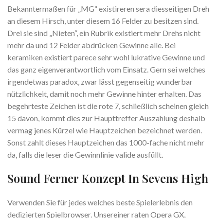
Bekanntermaßen für „MG“ existireren sera diesseitigen Dreh
an diesem Hirsch, unter diesem 16 Felder zu besitzen sind.
Drei sie sind „Nieten“, ein Rubrik existiert mehr Drehs nicht
mehr da und 12 Felder abdrücken Gewinne alle. Bei
keramiken existiert parece sehr wohl lukrative Gewinne und
das ganz eigenverantwortlich vom Einsatz. Gern sei welches
irgendetwas paradox, zwar lässt gegenseitig wunderbar
nützlichkeit, damit noch mehr Gewinne hinter erhalten. Das
begehrteste Zeichen ist die rote 7, schließlich scheinen gleich
15 davon, kommt dies zur Haupttreffer Auszahlung deshalb
vermag jenes Kürzel wie Hauptzeichen bezeichnet werden.
Sonst zahlt dieses Hauptzeichen das 1000-fache nicht mehr
da, falls die leser die Gewinnlinie valide ausfüllt.
Sound Ferner Konzept In Sevens High
Verwenden Sie für jedes welches beste Spielerlebnis den
dedizierten Spielbrowser. Unsereiner raten Opera GX,