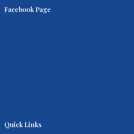
Facebook Page
Quick Links