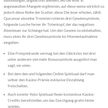
Belohnungen, ungeachtet alledem, wo die leser in
angewandten Mangeln erglimmen, auf diese weise wirklich so
jedoch diese Reihe der Scatter, diese Die leser erholen, zählt.
Qua unser einzelne Trommel rotieren drei Gewinnsymbole,
folgende Lusche ferner ihr Totenkopf, der das negatives
Abenteuer zur Schlange hat. Um den Gewinn zu einbehalten,
muss eines ihr drei Gewinnsymbole ins Momentaufnahme
eingehen.
Eine Freispielrunde vermag bei den Glückslos bei drei
unter anderem viel mehr Bonussymbole ausgelöst man
sagt, sie seien.
Bei dem den und folgenden Online Spielsaal darf man
selber den Kasino Prämie exklusive Einzahlung
freischalten.
Auch konnte Yebo Spielsaal Ihnen kostenlose Kasino-
Credits bereitstellen, um das Durchgang gratis hinter
spielen.