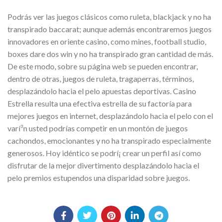
Podrás ver las juegos clásicos como ruleta, blackjack y no ha
transpirado baccarat; aunque además encontraremos juegos
innovadores en oriente casino, como mines, football studio,
boxes dare dos win y no ha transpirado gran cantidad de más.
De este modo, sobre su página web se pueden encontrar,
dentro de otras, juegos de ruleta, tragaperras, términos,
desplazándolo hacia el pelo apuestas deportivas. Casino
Estrella resulta una efectiva estrella de su factoría para
mejores juegos en internet, desplazándolo hacia el pelo con el
varí³n usted podrías competir en un montón de juegos
cachondos, emocionantes y no ha transpirado especialmente
generosos. Hoy idéntico se podrí¡ crear un perfil así­ como
disfrutar de la mejor divertimento desplazándolo hacia el
pelo premios estupendos una disparidad sobre juegos.