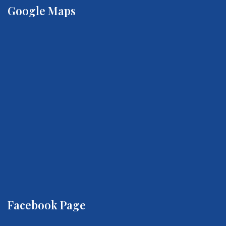
Google Maps
Facebook Page