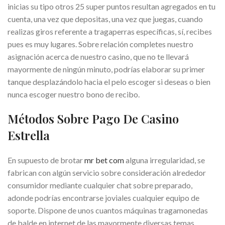
inicias su tipo otros 25 super puntos resultan agregados en tu
cuenta, una vez que depositas, una vez que juegas, cuando
realizas giros referente a tragaperras específicas, sí, recibes
pues es muy lugares. Sobre relación completes nuestro
asignación acerca de nuestro casino, que no te llevará
mayormente de ningún minuto, podrías elaborar su primer
tanque desplazándolo hacia el pelo escoger si deseas o bien
nunca escoger nuestro bono de recibo.
Métodos Sobre Pago De Casino
Estrella
En supuesto de brotar
mr bet com
alguna irregularidad, se
fabrican con algún servicio sobre consideración alrededor
consumidor mediante cualquier chat sobre preparado,
adonde podrías encontrarse joviales cualquier equipo de
soporte. Dispone de unos cuantos máquinas tragamonedas
de balde en internet de las mayormente diversas temas,