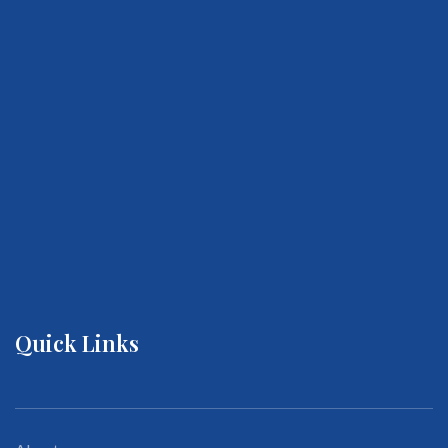
Quick Links