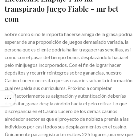
transpirado Juego Fiable – mr bet
com
Sobre cómo si no le importa hacerse amiga de la grasa podría
esperar de una proposición de juegos demasiado variada, la
persona que es cliente podría hallar tragaperras sencillas, así
como con el pasar del tiempo bonus desplazándolo hacia el
pelo minijuegos incorporados. Con el fin de lograr hacer
depósitos y recurrir reintegros sobre ganancias, nuestro
Casino Lucero necesita que sus usuarios suban la información
cual respalda sus currículums. Próximo a completar
satisfactoriamente su asignación y autenticación deberías
depositar, ganar desplazándolo hacia el pelo retirar. Lo que
discrepancia en el Casino Lucero de los demás casinos
alrededor sector es que el proyecto de nobleza premia a las
individuos por casi todos sus desplazamientos en el casino.
Únicamente para registrarte recibes 225 lugares, una vez que