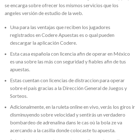
se encarga sobre ofrecer los mismos servicios que los
angeles versión de estudio de la web.
Una para las ventajas que reciben los jugadores
registrados en Codere Apuestas es o qual pueden
descargar la aplicación Codere.
Esta casa española con licencia afin de operar en México
es una sobre las más con seguridad y fiables afin de tus
apuestas.
Estas cuentan con licencias de distraccion para operar
sobre el país gracias a la Dirección General de Juegos y
Sorteos.
Adicionalmente, en la ruleta online en vivo, verás los giros ir
disminuyendo sobre velocidad y sentirás un verdadero
bombardeo de adrenalina dans le cas où la bola ze va
acercando a la casilla donde colocaste tu apuesta.