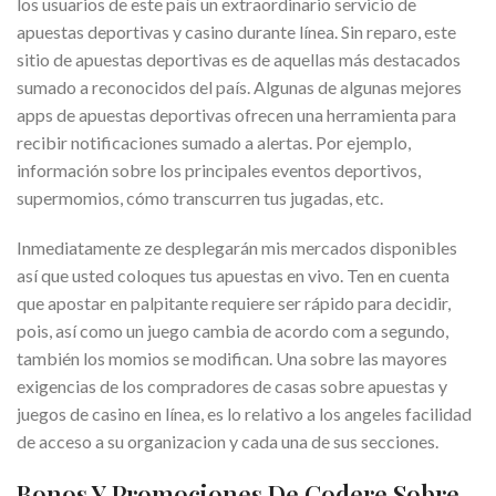
los usuarios de este país un extraordinario servicio de
apuestas deportivas y casino durante línea. Sin reparo, este
sitio de apuestas deportivas es de aquellas más destacados
sumado a reconocidos del país. Algunas de algunas mejores
apps de apuestas deportivas ofrecen una herramienta para
recibir notificaciones sumado a alertas. Por ejemplo,
información sobre los principales eventos deportivos,
supermomios, cómo transcurren tus jugadas, etc.
Inmediatamente ze desplegarán mis mercados disponibles
así que usted coloques tus apuestas en vivo. Ten en cuenta
que apostar en palpitante requiere ser rápido para decidir,
pois, así como un juego cambia de acordo com a segundo,
también los momios se modifican. Una sobre las mayores
exigencias de los compradores de casas sobre apuestas y
juegos de casino en línea, es lo relativo a los angeles facilidad
de acceso a su organizacion y cada una de sus secciones.
Bonos Y Promociones De Codere Sobre