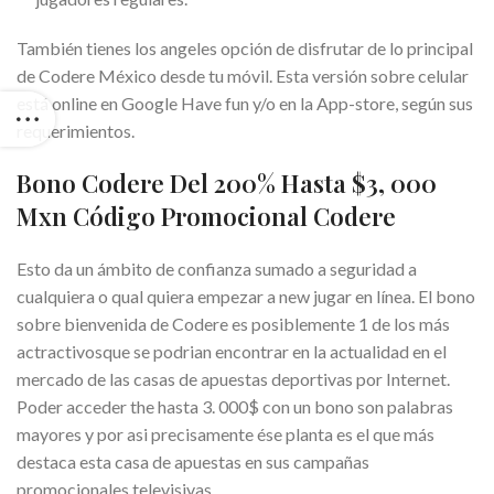
También tienes los angeles opción de disfrutar de lo principal
de Codere México desde tu móvil. Esta versión sobre celular
está online en Google Have fun y/o en la App-store, según sus
requerimientos.
Bono Codere Del 200% Hasta $3, 000
Mxn Código Promocional Codere
Esto da un ámbito de confianza sumado a seguridad a
cualquiera o qual quiera empezar a new jugar en línea. El bono
sobre bienvenida de Codere es posiblemente 1 de los más
actractivosque se podrian encontrar en la actualidad en el
mercado de las casas de apuestas deportivas por Internet.
Poder acceder the hasta 3. 000$ con un bono son palabras
mayores y por asi precisamente ése planta es el que más
destaca esta casa de apuestas en sus campañas
promocionales televisivas.