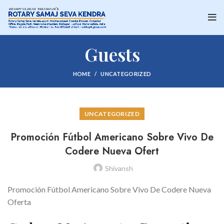
Guests
HOME
UNCATEGORIZED
UNCATEGORIZED
Promoción Fútbol Americano Sobre Vivo De
Codere Nueva Ofert
Shivansh
Promoción Fútbol Americano Sobre Vivo De Codere Nueva
Oferta