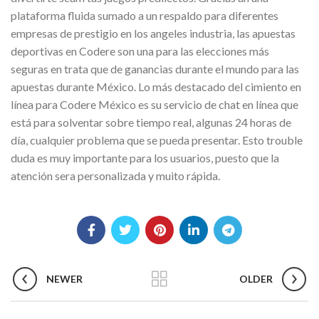
plataforma fluida sumado a un respaldo para diferentes
empresas de prestigio en los angeles industria, las apuestas
deportivas en Codere son una para las elecciones más
seguras en trata que de ganancias durante el mundo para las
apuestas durante México. Lo más destacado del cimiento en
línea para Codere México es su servicio de chat en línea que
está para solventar sobre tiempo real, algunas 24 horas de
día, cualquier problema que se pueda presentar. Esto trouble
duda es muy importante para los usuarios, puesto que la
atención sera personalizada y muito rápida.
NEWER
OLDER