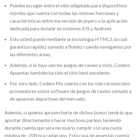
Puedes escoger entre el sitio adaptado para dispositivos
móviles que cuenta con todas las mismas funciones y
características entre ma versión de joyero o la aplicación
dedicada para instalar en sistemas iOS y Android.
Esto usted puede mediante la tecnología HTML5, la cual
garantiza rapidez sumado a fluidez cuando navegamos por
las diferentes áreas.
Además, si lo tuyo son los juegos de casino y slots, Codere
Apuestas también ha sido el sitio best excelente.
Por otro lado, Codere Mx cuenta con los más reconocidos
proveedores sobre software de juegos de casino sumado a
de apuestas deportivas del mercado.
Además, sí quieres aprovecharte de dichos bonos tendrás que
apostar directamente o hacer muchoas parleys teniendo
durante cuenta que sera necesario cumplir con una cuota
mínima de -200 pra cadan uno. Esta casa de apuestas cuenta