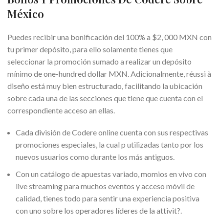
México
Puedes recibir una bonificación del 100% a $2, 000 MXN con
tu primer depósito, para ello solamente tienes que
seleccionar la promoción sumado a realizar un depósito
mínimo de one-hundred dollar MXN. Adicionalmente, réussi à
diseño está muy bien estructurado, facilitando la ubicación
sobre cada una de las secciones que tiene que cuenta con el
correspondiente acceso an ellas.
Cada división de Codere online cuenta con sus respectivas
promociones especiales, la cual p utilizadas tanto por los
nuevos usuarios como durante los más antiguos.
Con un catálogo de apuestas variado, momios en vivo con
live streaming para muchos eventos y acceso móvil de
calidad, tienes todo para sentir una experiencia positiva
con uno sobre los operadores líderes de la attivit?.