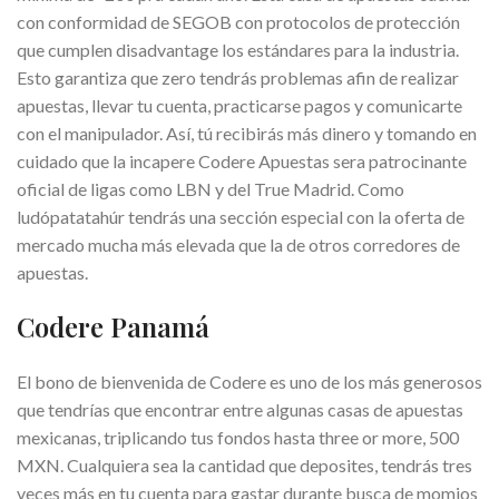
con conformidad de SEGOB con protocolos de protección
que cumplen disadvantage los estándares para la industria.
Esto garantiza que zero tendrás problemas afin de realizar
apuestas, llevar tu cuenta, practicarse pagos y comunicarte
con el manipulador. Así, tú recibirás más dinero y tomando en
cuidado que la incapere Codere Apuestas sera patrocinante
oficial de ligas como LBN y del True Madrid. Como
ludópatatahúr tendrás una sección especial con la oferta de
mercado mucha más elevada que la de otros corredores de
apuestas.
Codere Panamá
El bono de bienvenida de Codere es uno de los más generosos
que tendrías que encontrar entre algunas casas de apuestas
mexicanas, triplicando tus fondos hasta three or more, 500
MXN. Cualquiera sea la cantidad que deposites, tendrás tres
veces más en tu cuenta para gastar durante busca de momios