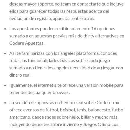
deseas mayor soporte, no team en contactarte que incluye
ellos para guarecer todas las respuestas acerca del
evolución de registro, apuestas, entre otros.
Los apostantes pueden recibir solamente 16 opciones
sumado a en apuestas previas más de thirty alternativas en
Codere Apuestas.
Así te familiarizas con los angeles plataforma, conoces
todas las funcionalidades básicas sobre cada juego
sumado a no tienes los angeles necesidad de arriesgar con
dinero real.
Igualmente, el internet site ofrece una versión mobile para
tener desde cualquier browser.
La sección de apuestas en tiempo real sobre Codere. mx
ofrece eventos de futbol, beisbol, tenis, baloncesto, futbol
americano, dance shoes sobre hielo, billar y mucho más,
incluyendo deportes sobre invierno y Juegos Olímpicos.