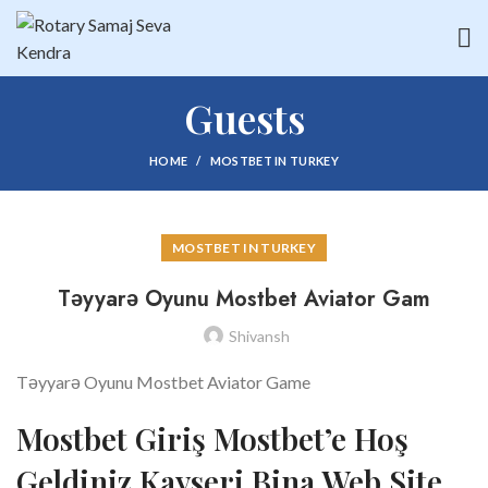
Guests
HOME
MOSTBET IN TURKEY
MOSTBET IN TURKEY
Təyyarə Oyunu Mostbet Aviator Gam
Shivansh
Təyyarə Oyunu Mostbet Aviator Game
Mostbet Giriş Mostbet’e Hoş
Geldiniz Kayseri Bina Web Site