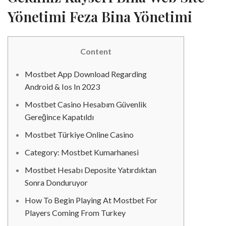
Yönetimi Feza Bina Yönetimi
Content
Mostbet App Download Regarding
Android & Ios In 2023
Mostbet Casino Hesabım Güvenlik
Gereğince Kapatıldı
Mostbet Türkiye Online Casino
Category: Mostbet Kumarhanesi
Mostbet Hesabı Deposite Yatırdıktan
Sonra Donduruyor
How To Begin Playing At Mostbet For
Players Coming From Turkey