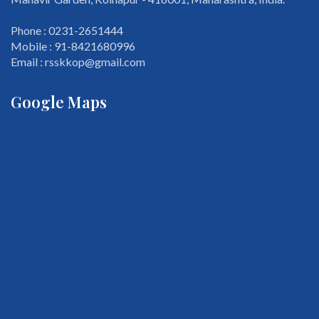
Phone : 0231-2651444
Mobile : 91-8421680996
Email : rsskkop@gmail.com
Google Maps