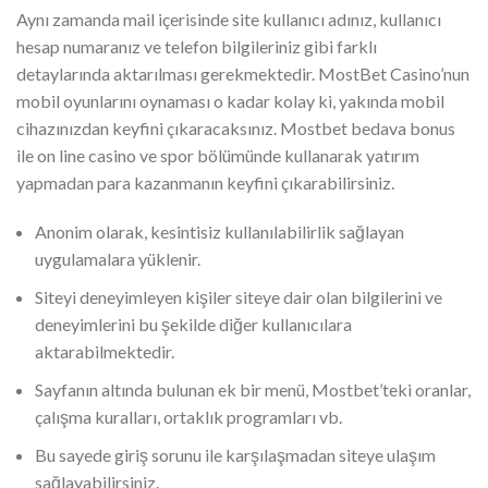
Aynı zamanda mail içerisinde site kullanıcı adınız, kullanıcı
hesap numaranız ve telefon bilgileriniz gibi farklı
detaylarında aktarılması gerekmektedir. MostBet Casino’nun
mobil oyunlarını oynaması o kadar kolay ki, yakında mobil
cihazınızdan keyfini çıkaracaksınız. Mostbet bedava bonus
ile on line casino ve spor bölümünde kullanarak yatırım
yapmadan para kazanmanın keyfini çıkarabilirsiniz.
Anonim olarak, kesintisiz kullanılabilirlik sağlayan
uygulamalara yüklenir.
Siteyi deneyimleyen kişiler siteye dair olan bilgilerini ve
deneyimlerini bu şekilde diğer kullanıcılara
aktarabilmektedir.
Sayfanın altında bulunan ek bir menü, Mostbet’teki oranlar,
çalışma kuralları, ortaklık programları vb.
Bu sayede giriş sorunu ile karşılaşmadan siteye ulaşım
sağlayabilirsiniz.