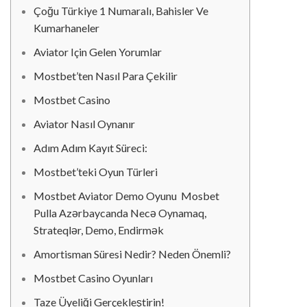
Çoğu Türkiye 1 Numaralı, Bahisler Ve
Kumarhaneler
Aviator Için Gelen Yorumlar
Mostbet’ten Nasıl Para Çekilir
Mostbet Casino
Aviator Nasıl Oynanır
Adım Adım Kayıt Süreci:
Mostbet’teki Oyun Türleri
Mostbet Aviator Demo Oyunu ️ Mosbet
Pulla Azərbaycanda Necə Oynamaq,
Strateqlər, Demo, Endirmək
Amortisman Süresi Nedir? Neden Önemli?
Mostbet Casino Oyunları
Taze Üyeliği Gerçekleştirin!