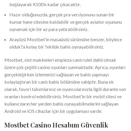
başlayarak X100’e kadar çıkacaktır.
Hazır olduğunuzda, gerçek pra versiyonunu sunan bir
kumar hane sitesine katılabilir ve gerçek aviator oyununu
oynamak için bir az para yatırabilirsiniz.
Arayüzü Mostbet’in masaüstü sürümüne benzer, böylece
olduk?a kolay bir ?ekilde bahis oynayabilirsiniz.
Mostbet, slot makineleri empieza canlı rulet dahil olmak
üzere çok çeşitli casino oyunları sunmaktadır. Ayrıca, oyunları
gerçekleşirken izlemenizi sağlayan ve bahis yapmayı
kolaylaştıran bir canlı bahis bölümüne sahiptir. Buna ek
olarak, favori takımlarınız ve oyuncularınızla ilgili durante son
oranları kontrol edebilirsiniz. Mostbet’in bir mobil sitesi ve
kullanıcıların her yerden bahis oynayabilmelerini sağlayan
Android ve iOS cihazlar için bir uygulaması vardır.
Mostbet Casino Hesabım Güvenlik