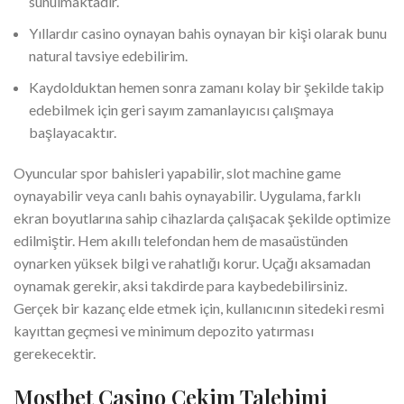
sunulmaktadır.
Yıllardır casino oynayan bahis oynayan bir kişi olarak bunu
natural tavsiye edebilirim.
Kaydolduktan hemen sonra zamanı kolay bir şekilde takip
edebilmek için geri sayım zamanlayıcısı çalışmaya
başlayacaktır.
Oyuncular spor bahisleri yapabilir, slot machine game
oynayabilir veya canlı bahis oynayabilir. Uygulama, farklı
ekran boyutlarına sahip cihazlarda çalışacak şekilde optimize
edilmiştir. Hem akıllı telefondan hem de masaüstünden
oynarken yüksek bilgi ve rahatlığı korur. Uçağı aksamadan
oynamak gerekir, aksi takdirde para kaybedebilirsiniz.
Gerçek bir kazanç elde etmek için, kullanıcının sitedeki resmi
kayıttan geçmesi ve minimum depozito yatırması
gerekecektir.
Mostbet Casino Çekim Talebimi