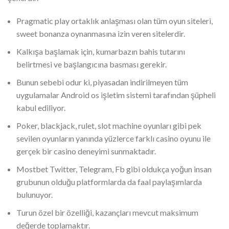
Pragmatic play ortaklık anlaşması olan tüm oyun siteleri,
sweet bonanza oynanmasına izin veren sitelerdir.
Kalkışa başlamak için, kumarbazın bahis tutarını
belirtmesi ve başlangıcına basması gerekir.
Bunun sebebi odur ki, piyasadan indirilmeyen tüm
uygulamalar Android os işletim sistemi tarafından şüpheli
kabul ediliyor.
Poker, blackjack, rulet, slot machine oyunları gibi pek
sevilen oyunların yanında yüzlerce farklı casino oyunu ile
gerçek bir casino deneyimi sunmaktadır.
Mostbet Twitter, Telegram, Fb gibi oldukça yoğun insan
grubunun olduğu platformlarda da faal paylaşımlarda
bulunuyor.
Turun özel bir özelliği, kazançları mevcut maksimum
değerde toplamaktır.