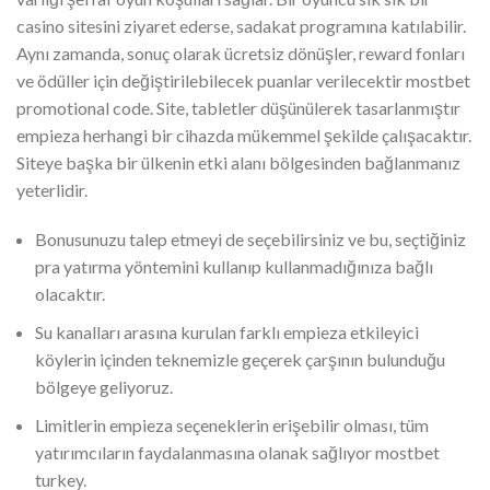
casino sitesini ziyaret ederse, sadakat programına katılabilir.
Aynı zamanda, sonuç olarak ücretsiz dönüşler, reward fonları
ve ödüller için değiştirilebilecek puanlar verilecektir mostbet
promotional code. Site, tabletler düşünülerek tasarlanmıştır
empieza herhangi bir cihazda mükemmel şekilde çalışacaktır.
Siteye başka bir ülkenin etki alanı bölgesinden bağlanmanız
yeterlidir.
Bonusunuzu talep etmeyi de seçebilirsiniz ve bu, seçtiğiniz
pra yatırma yöntemini kullanıp kullanmadığınıza bağlı
olacaktır.
Su kanalları arasına kurulan farklı empieza etkileyici
köylerin içinden teknemizle geçerek çarşının bulunduğu
bölgeye geliyoruz.
Limitlerin empieza seçeneklerin erişebilir olması, tüm
yatırımcıların faydalanmasına olanak sağlıyor mostbet
turkey.