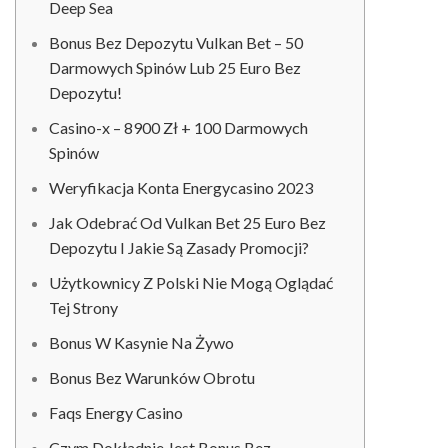
Deep Sea
Bonus Bez Depozytu Vulkan Bet – 50
Darmowych Spinów Lub 25 Euro Bez
Depozytu!
Casino-x – 8900 Zł + 100 Darmowych
Spinów
Weryfikacja Konta Energycasino 2023
Jak Odebrać Od Vulkan Bet 25 Euro Bez
Depozytu I Jakie Są Zasady Promocji?
Użytkownicy Z Polski Nie Mogą Oglądać
Tej Strony
Bonus W Kasynie Na Żywo
Bonus Bez Warunków Obrotu
Faqs Energy Casino
Czym Dokładnie Jest Bonus Bez