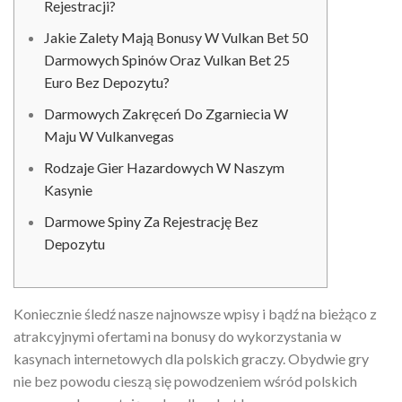
Rejestracji?
Jakie Zalety Mają Bonusy W Vulkan Bet 50
Darmowych Spinów Oraz Vulkan Bet 25
Euro Bez Depozytu?
Darmowych Zakręceń Do Zgarniecia W
Maju W Vulkanvegas
Rodzaje Gier Hazardowych W Naszym
Kasynie
Darmowe Spiny Za Rejestrację Bez
Depozytu
Koniecznie śledź nasze najnowsze wpisy i bądź na bieżąco z
atrakcyjnymi ofertami na bonusy do wykorzystania w
kasynach internetowych dla polskich graczy. Obydwie gry
nie bez powodu cieszą się powodzeniem wśród polskich