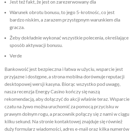
Jest też fakt, że jest on zarezerwowany dla
Warunek obrotu bonusu, to jego 5-krotnośc, co jest
bardzo niskim, a zarazem przystępnym warunkiem dla
gracza.
Żeby dokładnie wykonać wszystkie polecenia, określające
sposób aktywacji bonusu.
Verde
Bankowość jest bezpieczna i łatwa w użyciu, wsparcie jest
przyjazne i dostępne, a strona mobilna dorównuje reputacji
desktopowej wersji kasyna. Biorąc wszystko pod uwagę,
nasza recenzja Energy Casino kończy się naszą
rekomendacją, aby dołączyć do akcji właśnie teraz. Wsparcie
czatu na żywo można uruchomić za pomocą przycisku w
prawym dolnym rogu, a pracownik połączy się z nami w ciągu
kilku sekund. Na stronie kontaktowej znajduje się również
duży formularz wiadomości, adres e-mail oraz kilka numerów