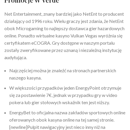
Promocje W Verde
Net Entertainment, znany bardziej jako NetEnt to producent
działający od 1996 roku. Wielu graczy jest zdania, że NetEnt
obok Microgaming to najlepszy dostawca gier hazardowych
online. Ponadto wirtualne kasyno Vulkan Vegas wyróżnia się
certyfikatem eCOGRA. Gry dostępne w naszym portalu
zostały zweryfikowane przez uznaną i niezależną instytucję
audytująca.
Najczęściej można je znaleźć na stronach partnerskich
naszego kasyna.
W większości przypadków jeden EnergyPoint otrzymuje
się za postawienie 7€, jednak w przypadku gry w video
pokera lub gier stołowych wskaźnik ten jest niższy.
EnergyBet to oficjalna nazwa zakładów sportowych online
oferowanych obok kasyna online na tej samej stronie.
[newline]Pulpit nawigacyjny jest nieco inny niż na