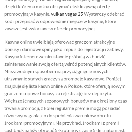
dzięki któremu można otrzymać ekskluzywną ofertę
promocyjną w kasynie.
vulkan vegas 25
Wystarczy odebrać
kod i przepisać w odpowiednie miejsce w kasynie, które
zawsze jest wskazane w ofercie promocyjnej.
Kasyna online uwielbiają oferować graczom atrakcyjne
bonusy i darmowe spiny jako impuls do rejestracji i zabawy.
Kasyna internetowe nieustannie próbują wzbudzić
zainteresowanie swoją ofertą wśród potencjalnych klientów.
Niezawodnym sposobem na przyciągnięcie nowych i
utrzymanie stałych graczy są promocje kasynowe. Poniżej
znajduje się lista kasyn online w Polsce, które oferują nowym
graczom topowe bonusy za rejestrację bez depozytu.
Większość naszych sezonowych bonusów ma określony czas
trwania promocji, z kolei regularne premie mogą posiadać
różne wymagania, co do spełnienia warunków obrotu
środkami promocyjnymi. Na przykład, środkami z premii
cashback należy obrócić 5-krotnie w czasie 5 dni, natomiast