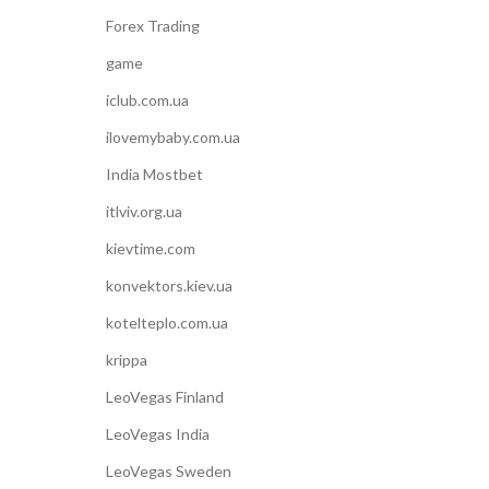
Forex Trading
game
iclub.com.ua
ilovemybaby.com.ua
India Mostbet
itlviv.org.ua
kievtime.com
konvektors.kiev.ua
kotelteplo.com.ua
krippa
LeoVegas Finland
LeoVegas India
LeoVegas Sweden