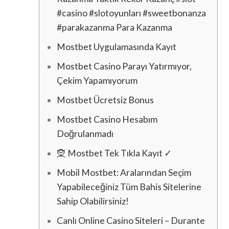
#casino #slotoyunları #sweetbonanza
#parakazanma Para Kazanma
Mostbet Uygulamasında Kayıt
Mostbet Casino Parayı Yatırmıyor,
Çekim Yapamıyorum
Mostbet Ücretsiz Bonus
Mostbet Casino Hesabım
Doğrulanmadı
🧝 Mostbet Tek Tıkla Kayıt ✓
Mobil Mostbet: Aralarından Seçim
Yapabileceğiniz Tüm Bahis Sitelerine
Sahip Olabilirsiniz!
Canlı Online Casino Siteleri – Durante