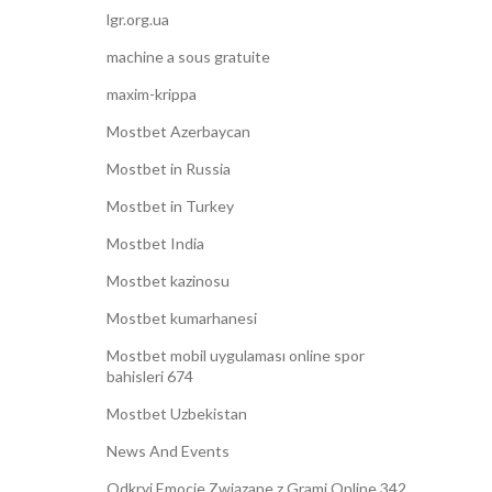
lgr.org.ua
machine a sous gratuite
maxim-krippa
Mostbet Azerbaycan
Mostbet in Russia
Mostbet in Turkey
Mostbet India
Mostbet kazinosu
Mostbet kumarhanesi
Mostbet mobil uygulaması online spor
bahisleri 674
Mostbet Uzbekistan
News And Events
Odkryj Emocje Związane z Grami Online 342