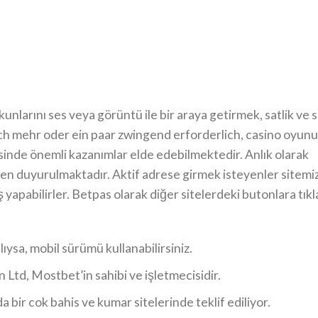
unlarını ses veya görüntü ile bir araya getirmek, satlik ve 
ch mehr oder ein paar zwingend erforderlich, casino oyunu
sinde önemli kazanımlar elde edebilmektedir. Anlık olarak
en duyurulmaktadır. Aktif adrese girmek isteyenler sitemi
ş yapabilirler. Betpas olarak diğer sitelerdeki butonlara tık
ysa, mobil sürümü kullanabilirsiniz.
Ltd, Mostbet’in sahibi ve işletmecisidir.
bir cok bahis ve kumar sitelerinde teklif ediliyor.