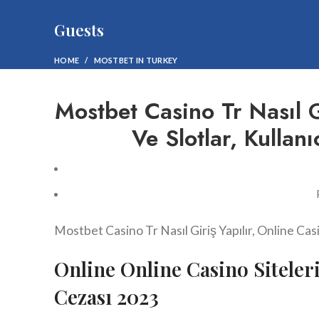
Guests
HOME
MOSTBET IN TURKEY
Mostbet Casino Tr Nasıl G
Ve Slotlar, Kullan
Mostbet Casino Tr Nasıl Giriş Yapılır, Online Cas
Online Online Casino Siteler
Cezası 2023