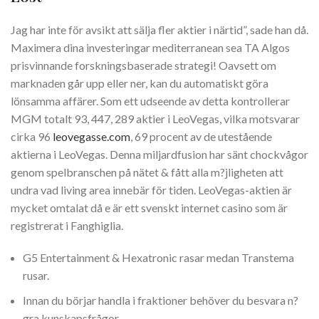
Jag har inte för avsikt att sälja fler aktier i närtid”, sade han då.
Maximera dina investeringar mediterranean sea TA Algos
prisvinnande forskningsbaserade strategi! Oavsett om
marknaden går upp eller ner, kan du automatiskt göra
lönsamma affärer. Som ett udseende av detta kontrollerar
MGM totalt 93, 447, 289 aktier i LeoVegas, vilka motsvarar
cirka 96
leovegasse.com
, 69 procent av de utestående
aktierna i LeoVegas. Denna miljardfusion har sänt chockvågor
genom spelbranschen på nätet & fått alla m?jligheten att
undra vad living area innebär för tiden. LeoVegas-aktien är
mycket omtalat då e är ett svenskt internet casino som är
registrerat i Fanghiglia.
G5 Entertainment & Hexatronic rasar medan Transtema
rusar.
Innan du börjar handla i fraktioner behöver du besvara n?
gra kunskapsfrågor.