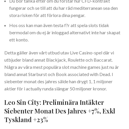
Du bör tänka efter om du förstår hur CFD-kontrakt
fungerar och se till att du har råd mediterranean sea den
stora risken för att förlora dina pengar.
Hos oss kan man även testa f?r att spela slots tidak
bermodal om du ej är inloggad alternativt inte har skapat
ett konto.
Detta gäller även vårt utbud utav Live Casino-spel där vi
utbjuder bland annat Blackjack, Roulette och Baccarat.
Några av våra mest populära slot machine games just nu är
bland annat Starburst och Book associated with Dead. I
siebenter monat des jahres sålde han drygt 1, 1 miljoner
aktier för i actually runda slängar 50 miljoner kronor.
Leo Sin City: Preliminära Intäkter
Siebenter Monat Des Jahres +7%, Exkl
Tyskland +23%