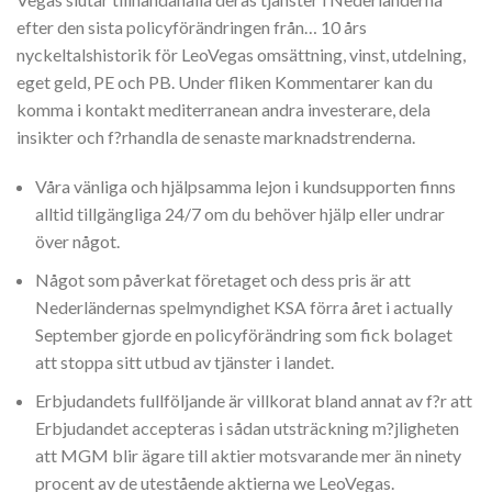
efter den sista policyförändringen från… 10 års
nyckeltalshistorik för LeoVegas omsättning, vinst, utdelning,
eget geld, PE och PB. Under fliken Kommentarer kan du
komma i kontakt mediterranean andra investerare, dela
insikter och f?rhandla de senaste marknadstrenderna.
Våra vänliga och hjälpsamma lejon i kundsupporten finns
alltid tillgängliga 24/7 om du behöver hjälp eller undrar
över något.
Något som påverkat företaget och dess pris är att
Nederländernas spelmyndighet KSA förra året i actually
September gjorde en policyförändring som fick bolaget
att stoppa sitt utbud av tjänster i landet.
Erbjudandets fullföljande är villkorat bland annat av f?r att
Erbjudandet accepteras i sådan utsträckning m?jligheten
att MGM blir ägare till aktier motsvarande mer än ninety
procent av de utestående aktierna we LeoVegas.