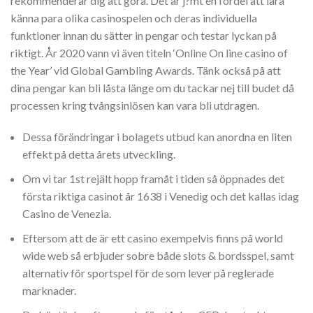
rekommenderar dig att göra. Det är j?mt en fördel att lära
känna para olika casinospelen och deras individuella
funktioner innan du sätter in pengar och testar lyckan på
riktigt. År 2020 vann vi även titeln ‘Online On line casino of
the Year’ vid Global Gambling Awards. Tänk också på att
dina pengar kan bli låsta länge om du tackar nej till budet då
processen kring tvångsinlösen kan vara bli utdragen.
Dessa förändringar i bolagets utbud kan anordna en liten
effekt på detta årets utveckling.
Om vi tar 1st rejält hopp framåt i tiden så öppnades det
första riktiga casinot år 1638 i Venedig och det kallas idag
Casino de Venezia.
Eftersom att de är ett casino exempelvis finns på world
wide web så erbjuder sobre både slots & bordsspel, samt
alternativ för sportspel för de som lever på reglerade
marknader.