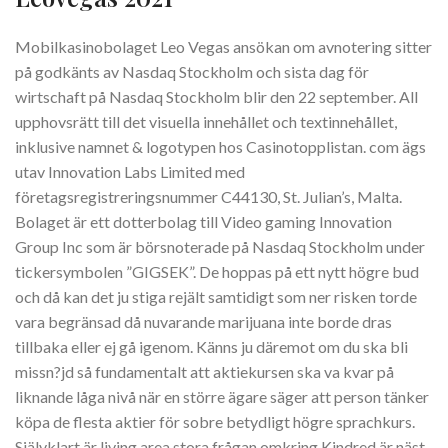
Mobilkasinobolaget Leo Vegas ansökan om avnotering sitter
på godkänts av Nasdaq Stockholm och sista dag för
wirtschaft på Nasdaq Stockholm blir den 22 september. All
upphovsrätt till det visuella innehållet och textinnehållet,
inklusive namnet & logotypen hos Casinotopplistan. com ägs
utav Innovation Labs Limited med
företagsregistreringsnummer C44130, St. Julian’s, Malta.
Bolaget är ett dotterbolag till Video gaming Innovation
Group Inc som är börsnoterade på Nasdaq Stockholm under
tickersymbolen ”GIGSEK”. De hoppas på ett nytt högre bud
och då kan det ju stiga rejält samtidigt som ner risken torde
vara begränsad då nuvarande marijuana inte borde dras
tillbaka eller ej gå igenom. Känns ju däremot om du ska bli
missn?jd så fundamentalt att aktiekursen ska va kvar på
liknande låga nivå när en större ägare säger att person tänker
köpa de flesta aktier för sobre betydligt högre sprachkurs.
Självklart är living area stora frågan omkring Kindred är näst