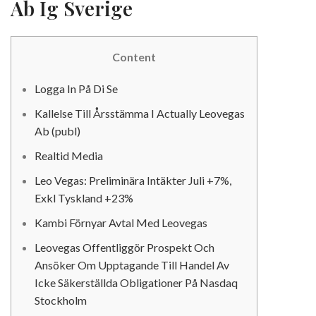
Ab Ig Sverige
Content
Logga In På Di Se
Kallelse Till Årsstämma I Actually Leovegas
Ab (publ)
Realtid Media
Leo Vegas: Preliminära Intäkter Juli +7%,
Exkl Tyskland +23%
Kambi Förnyar Avtal Med Leovegas
Leovegas Offentliggör Prospekt Och
Ansöker Om Upptagande Till Handel Av
Icke Säkerställda Obligationer På Nasdaq
Stockholm