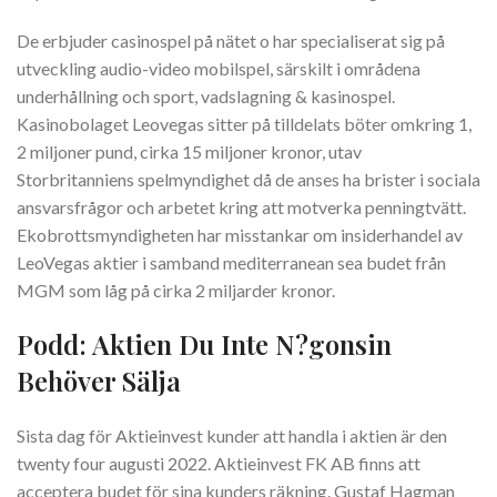
De erbjuder casinospel på nätet o har specialiserat sig på
utveckling audio-video mobilspel, särskilt i områdena
underhållning och sport, vadslagning & kasinospel.
Kasinobolaget Leovegas sitter på tilldelats böter omkring 1,
2 miljoner pund, cirka 15 miljoner kronor, utav
Storbritanniens spelmyndighet då de anses ha brister i sociala
ansvarsfrågor och arbetet kring att motverka penningtvätt.
Ekobrottsmyndigheten har misstankar om insiderhandel av
LeoVegas aktier i samband mediterranean sea budet från
MGM som låg på cirka 2 miljarder kronor.
Podd: Aktien Du Inte N?gonsin
Behöver Sälja
Sista dag för Aktieinvest kunder att handla i aktien är den
twenty four augusti 2022. Aktieinvest FK AB finns att
acceptera budet för sina kunders räkning. Gustaf Hagman