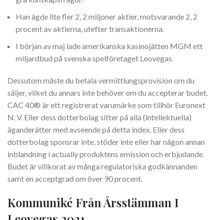
Han ägde lite fler 2, 2 miljoner aktier, motsvarande 2, 2
procent av aktierna, utefter transaktionerna.
I början av maj lade amerikanska kasinojätten MGM ett
miljardbud på svenska spelföretaget Leovegas.
Dessutom måste du betala vermittlungsprovision om du
säljer, vilket du annars inte behöver om du accepterar budet.
CAC 40® är ett registrerat varumärke som tillhör Euronext
N. V. Eller dess dotterbolag sitter på alla (intellektuella)
äganderätter med avseende på detta index. Eller dess
dotterbolag sponsrar inte, stöder inte eller har någon annan
inblandning i actually produktens emission och erbjudande.
Budet är villkorat av många regulatoriska godkännanden
samt en acceptgrad om över 90 procent.
Kommuniké Från Årsstämman I
Leovegas 2021