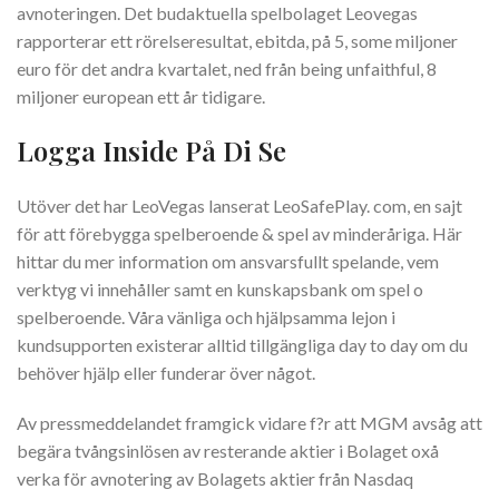
avnoteringen. Det budaktuella spelbolaget Leovegas
rapporterar ett rörelseresultat, ebitda, på 5, some miljoner
euro för det andra kvartalet, ned från being unfaithful, 8
miljoner european ett år tidigare.
Logga Inside På Di Se
Utöver det har LeoVegas lanserat LeoSafePlay. com, en sajt
för att förebygga spelberoende & spel av minderåriga. Här
hittar du mer information om ansvarsfullt spelande, vem
verktyg vi innehåller samt en kunskapsbank om spel o
spelberoende. Våra vänliga och hjälpsamma lejon i
kundsupporten existerar alltid tillgängliga day to day om du
behöver hjälp eller funderar över något.
Av pressmeddelandet framgick vidare f?r att MGM avsåg att
begära tvångsinlösen av resterande aktier i Bolaget oxå
verka för avnotering av Bolagets aktier från Nasdaq