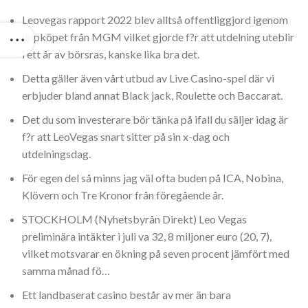
Leovegas rapport 2022 blev alltså offentliggjord igenom
uppköpet från MGM vilket gjorde f?r att utdelning uteblir
i ett år av börsras, kanske lika bra det.
Detta gäller även vårt utbud av Live Casino-spel där vi
erbjuder bland annat Black jack, Roulette och Baccarat.
Det du som investerare bör tänka på ifall du säljer idag är
f?r att LeoVegas snart sitter på sin x-dag och
utdelningsdag.
För egen del så minns jag väl ofta buden på ICA, Nobina,
Klövern och Tre Kronor från föregående år.
STOCKHOLM (Nyhetsbyrån Direkt) Leo Vegas
preliminära intäkter i juli va 32, 8 miljoner euro (20, 7),
vilket motsvarar en ökning på seven procent jämfört med
samma månad fö…
Ett landbaserat casino består av mer än bara