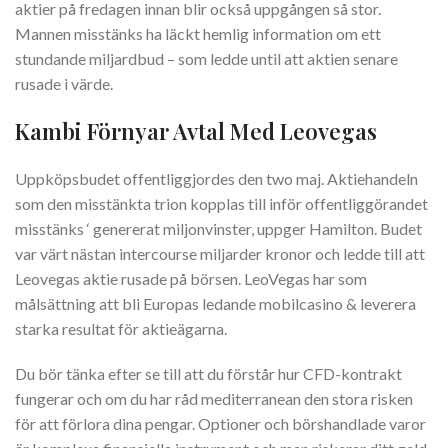
aktier på fredagen innan blir också uppgången så stor.
Mannen misstänks ha läckt hemlig information om ett
stundande miljardbud – som ledde until att aktien senare
rusade i värde.
Kambi Förnyar Avtal Med Leovegas
Uppköpsbudet offentliggjordes den two maj. Aktiehandeln
som den misstänkta trion kopplas till inför offentliggörandet
misstänks ‘ genererat miljonvinster, uppger Hamilton. Budet
var värt nästan intercourse miljarder kronor och ledde till att
Leovegas aktie rusade på börsen. LeoVegas har som
målsättning att bli Europas ledande mobilcasino & leverera
starka resultat för aktieägarna.
Du bör tänka efter se till att du förstår hur CFD-kontrakt
fungerar och om du har råd mediterranean den stora risken
för att förlora dina pengar. Optioner och börshandlade varor