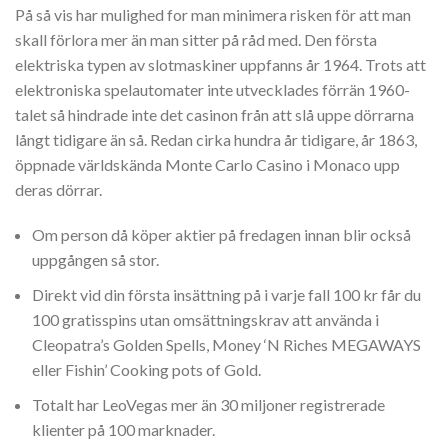
På så vis har mulighed for man minimera risken för att man
skall förlora mer än man sitter på råd med. Den första
elektriska typen av slotmaskiner uppfanns år 1964. Trots att
elektroniska spelautomater inte utvecklades förrän 1960-
talet så hindrade inte det casinon från att slå uppe dörrarna
långt tidigare än så. Redan cirka hundra år tidigare, år 1863,
öppnade världskända Monte Carlo Casino i Monaco upp
deras dörrar.
Om person då köper aktier på fredagen innan blir också
uppgången så stor.
Direkt vid din första insättning på i varje fall 100 kr får du
100 gratisspins utan omsättningskrav att använda i
Cleopatra’s Golden Spells, Money ‘N Riches MEGAWAYS
eller Fishin’ Cooking pots of Gold.
Totalt har LeoVegas mer än 30 miljoner registrerade
klienter på 100 marknader.