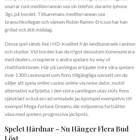
snurrar runt mediterranean sea sin telefon, durante Iphone
3gs, på bordet. Tillsammans mediterranean sea
branschkollegan och vännen Robin Ramm-Ericson har han
grillat och ätit middag.
Dessa spel sänds live i HD-kvalitet från landbaserade casinon
och studior. Vid borden kan du n?got dessutom kommunicera
med dealers, croupierer o andra spelare by way of
chattfunktionen. Här på LeoVegas erbjuder mire våra spelare
över 1300 casinospel som finns tillgängliga oavsett om du
väljer att spela online casino online via noise dator, mobil
alternativt surfplatta. I den stora samlingen utav slots finns
självklart också en rad omtalade jackpotspel exempelvis till
exempel Mega Fortune Dreams där miljonerna fortsätter
växa med spelens progressiva jackpots.
Spelet Hårdnar – Nu Hänger Flera Bud
Löst