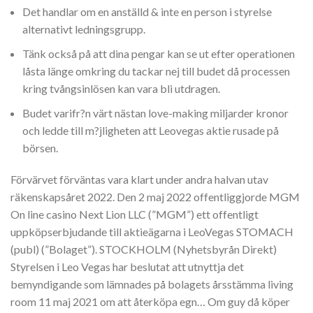
Det handlar om en anställd & inte en person i styrelse
alternativt ledningsgrupp.
Tänk också på att dina pengar kan se ut efter operationen
låsta länge omkring du tackar nej till budet då processen
kring tvångsinlösen kan vara bli utdragen.
Budet varifr?n värt nästan love-making miljarder kronor
och ledde till m?jligheten att Leovegas aktie rusade på
börsen.
Förvärvet förväntas vara klart under andra halvan utav
räkenskapsåret 2022. Den 2 maj 2022 offentliggjorde MGM
On line casino Next Lion LLC (”MGM”) ett offentligt
uppköpserbjudande till aktieägarna i LeoVegas STOMACH
(publ) (”Bolaget”). STOCKHOLM (Nyhetsbyrån Direkt)
Styrelsen i Leo Vegas har beslutat att utnyttja det
bemyndigande som lämnades på bolagets årsstämma living
room 11 maj 2021 om att återköpa egn… Om guy då köper