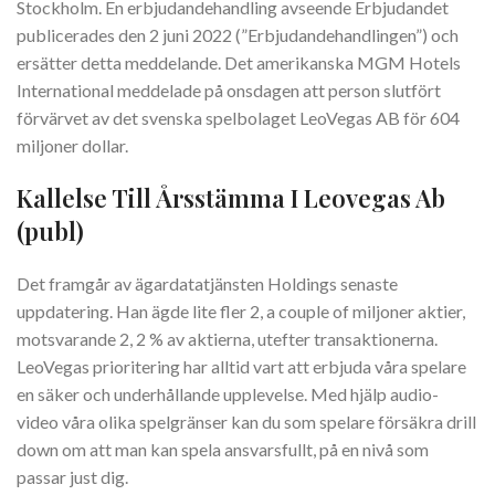
Stockholm. En erbjudandehandling avseende Erbjudandet
publicerades den 2 juni 2022 (”Erbjudandehandlingen”) och
ersätter detta meddelande. Det amerikanska MGM Hotels
International meddelade på onsdagen att person slutfört
förvärvet av det svenska spelbolaget LeoVegas AB för 604
miljoner dollar.
Kallelse Till Årsstämma I Leovegas Ab
(publ)
Det framgår av ägardatatjänsten Holdings senaste
uppdatering. Han ägde lite fler 2, a couple of miljoner aktier,
motsvarande 2, 2 % av aktierna, utefter transaktionerna.
LeoVegas prioritering har alltid vart att erbjuda våra spelare
en säker och underhållande upplevelse. Med hjälp audio-
video våra olika spelgränser kan du som spelare försäkra drill
down om att man kan spela ansvarsfullt, på en nivå som
passar just dig.