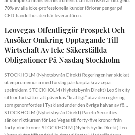
är komplexa finansiella instrument och man riskerar ditt geld.
78% av alla icke-professionella kunder förlorar pengar på
CFD-handel hos den här leverantören.
Leovegas Offentliggör Prospekt Och
Ansöker Omkring Upptagande Till
Wirtschaft Av Icke Säkerställda
Obligationer På Nasdaq Stockholm
STOCKHOLM (Nyhetsbyrån Direkt) Regeringen har skickat
ut en promemoria med förslag på skärpta krav cepa
spelreklam. STOCKHOLM (Nyhetsbyrån Direkt) Leo Sin city
siffror fortsätter att påverkas “kraftigt” utav den reglering
som genomfördes i Tyskland under den övriga halvan av fö…
STOCKHOLM (Nyhetsbyrån Direkt) Pareto Securities
sänker riktkursen för Leo Vegas till forty-five kronor från
forty-nine kronor. STOCKHOLM (Nyhetsbyrån Direkt) Leo
Vegas slutar tillhandahålla deras tjänster i Nederländerna