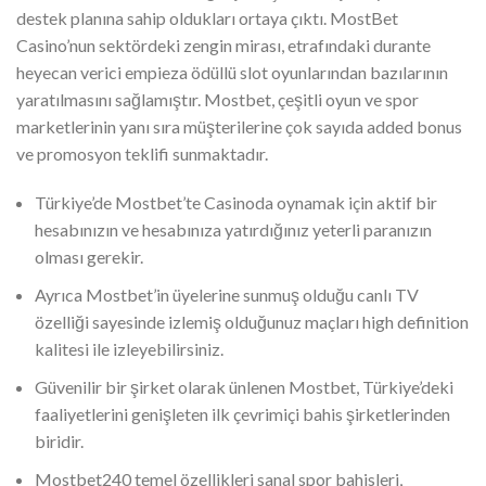
destek planına sahip oldukları ortaya çıktı. MostBet
Casino’nun sektördeki zengin mirası, etrafındaki durante
heyecan verici empieza ödüllü slot oyunlarından bazılarının
yaratılmasını sağlamıştır. Mostbet, çeşitli oyun ve spor
marketlerinin yanı sıra müşterilerine çok sayıda added bonus
ve promosyon teklifi sunmaktadır.
Türkiye’de Mostbet’te Casinoda oynamak için aktif bir
hesabınızın ve hesabınıza yatırdığınız yeterli paranızın
olması gerekir.
Ayrıca Mostbet’in üyelerine sunmuş olduğu canlı TV
özelliği sayesinde izlemiş olduğunuz maçları high definition
kalitesi ile izleyebilirsiniz.
Güvenilir bir şirket olarak ünlenen Mostbet, Türkiye’deki
faaliyetlerini genişleten ilk çevrimiçi bahis şirketlerinden
biridir.
Mostbet240 temel özellikleri sanal spor bahisleri,