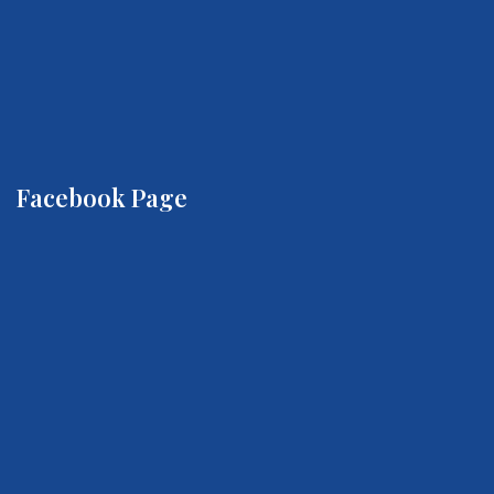
Facebook Page