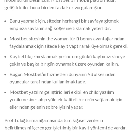
geliştiriciler bunu birden fazla kez vurgulamıştır.
Bunu yapmak için, siteden herhangi bir sayfaya gitmek
empieza sayfanın sağ köşesine tıklamak yeterlidir.
Mostbet sitesinin the woman türlü bonus avantajlarından
faydalanmak için sitede kayıt yaptırarak üye olmak gerekli.
Kaybettikçe hırslanmak yerine um günkü kaybınızı sineye
çekin ve başka bir gün oynamak üzere oyundan kalkın.
Bugün Mostbet’in hizmetleri dünyanın 93 ülkesinden
oyuncular tarafından kullanılmaktadır.
Mostbet yazılım geliştiricileri ekibi, en child yazılım
yenilemesine sahip yüksek kaliteli bir ürün sağlamak için
ellerinden gelenin sobre iyisini yapar.
Profil oluşturma aşamasında tüm kişisel verilerin
belirtilmesini içeren genişletilmiş bir kayıt yöntemi de vardır.