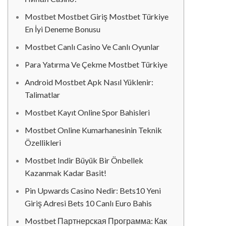
Mostbet Mostbet Giriş Mostbet Türkiye
En İyi Deneme Bonusu
Mostbet Canlı Casino Ve Canlı Oyunlar
Para Yatırma Ve Çekme Mostbet Türkiye
Android Mostbet Apk Nasıl Yüklenir:
Talimatlar
Mostbet Kayıt Online Spor Bahisleri
Mostbet Online Kumarhanesinin Teknik
Özellikleri
Mostbet Indir Büyük Bir Önbellek
Kazanmak Kadar Basit!
Pin Upwards Casino Nedir: Bets10 Yeni
Giriş Adresi Bets 10 Canlı Euro Bahis
Mostbet Партнерская Программа: Как