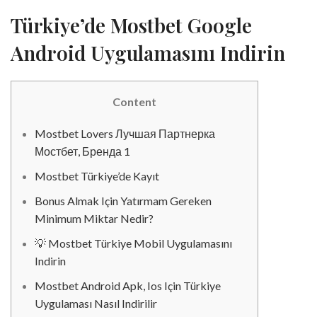
Türkiye’de Mostbet Google
Android Uygulamasını Indirin
Content
Mostbet Lovers Лучшая Партнерка
Мостбет, Бренда 1
Mostbet Türkiye’de Kayıt
Bonus Almak Için Yatırmam Gereken
Minimum Miktar Nedir?
💡 Mostbet Türkiye Mobil Uygulamasını
Indirin
Mostbet Android Apk, Ios Için Türkiye
Uygulaması Nasıl Indirilir