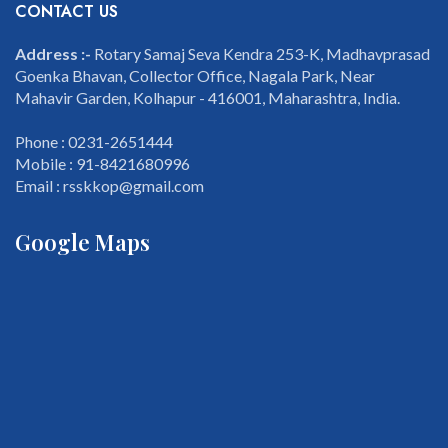
CONTACT US
Address :-
Rotary Samaj Seva Kendra 253-K, Madhavprasad
Goenka Bhavan, Collector Office, Nagala Park, Near
Mahavir Garden, Kolhapur - 416001, Maharashtra, India.
Phone : 0231-2651444
Mobile : 91-8421680996
Email : rsskkop@gmail.com
Google Maps