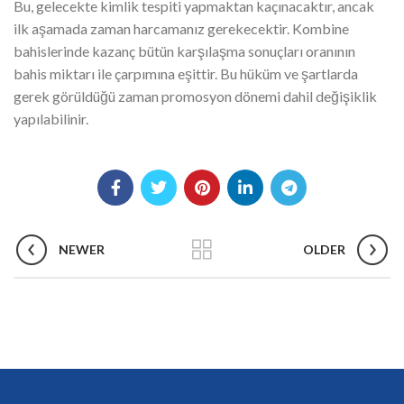
Bu, gelecekte kimlik tespiti yapmaktan kaçınacaktır, ancak
ilk aşamada zaman harcamanız gerekecektir. Kombine
bahislerinde kazanç bütün karşılaşma sonuçları oranının
bahis miktarı ile çarpımına eşittir. Bu hüküm ve şartlarda
gerek görüldüğü zaman promosyon dönemi dahil değişiklik
yapılabilinir.
NEWER
OLDER