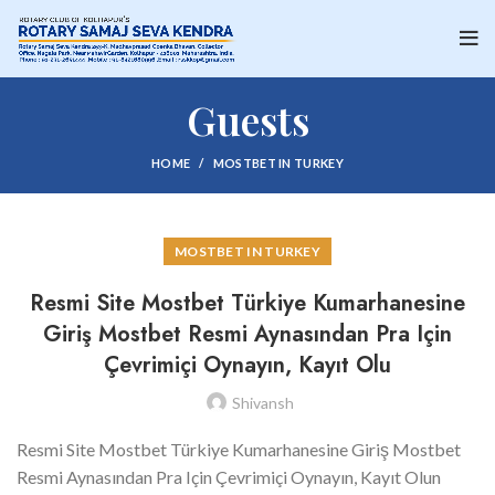
Guests
HOME
MOSTBET IN TURKEY
MOSTBET IN TURKEY
Resmi Site Mostbet Türkiye Kumarhanesine
Giriş Mostbet Resmi Aynasından Pra Için
Çevrimiçi Oynayın, Kayıt Olu
Shivansh
Resmi Site Mostbet Türkiye Kumarhanesine Giriş Mostbet
Resmi Aynasından Pra Için Çevrimiçi Oynayın, Kayıt Olun