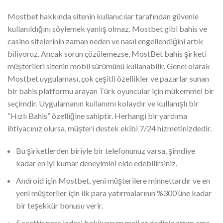
Mostbet hakkında sitenin kullanıcılar tarafından güvenle
kullanıldığını söylemek yanlış olmaz. Mostbet gibi bahis ve
casino sitelerinin zaman neden ve nasıl engellendiğini artık
biliyoruz. Ancak sorun çözülemezse, MostBet bahis şirketi
müşterileri sitenin mobil sürümünü kullanabilir. Genel olarak
Mostbet uygulaması, çok çeşitli özellikler ve pazarlar sunan
bir bahis platformu arayan Türk oyuncular için mükemmel bir
seçimdir. Uygulamanın kullanımı kolaydır ve kullanışlı bir
“Hızlı Bahis” özelliğine sahiptir. Herhangi bir yardıma
ihtiyacınız olursa, müşteri destek ekibi 7/24 hizmetinizdedir.
Bu şirketlerden biriyle bir telefonunuz varsa, şimdiye
kadar en iyi kumar deneyimini elde edebilirsiniz.
Android için Mostbet, yeni müşterilere minnettardır ve en
yeni müşteriler için ilk para yatırmalarının %300’üne kadar
bir teşekkür bonusu verir.
5 saattir para iadesi bekliyorum mail at dediniz attım ama