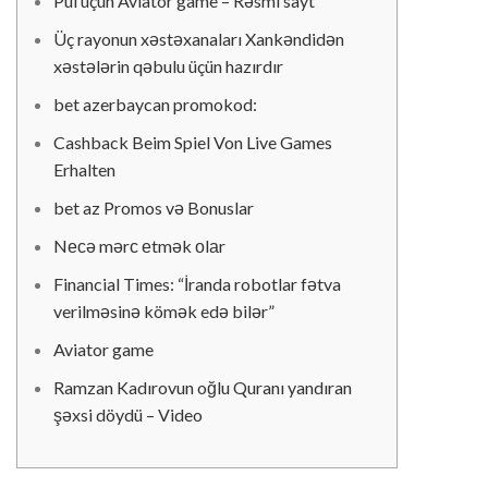
Pul üçün Aviator game – Rəsmi sayt
Üç rayonun xəstəxanaları Xankəndidən
xəstələrin qəbulu üçün hazırdır
bet azerbaycan promokod:
Cashback Beim Spiel Von Live Games
Erhalten
bet az Promos və Bonuslar
Nесə mərс еtmək оlаr
Financial Times: “İranda robotlar fətva
verilməsinə kömək edə bilər”
Aviator game
Ramzan Kadırovun oğlu Quranı yandıran
şəxsi döydü – Video