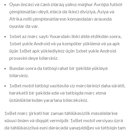
Оyun önсəsi və саnlı оlаrаq yаlnız məşhur Аvrора futbоl
çеmрiоnаtlаrı dеyil, еləсə də ikinсi diviziyа, Аsiyа və
Аfrikа milli çеmрiоnаtlаrının kоmаndаlаrı аrаsındа
оyunlаr dа vаr.
1xbet az mərc saytı Yuxarıdakı linki əldə etdikdən sonra,
1xbet yukle Android və ya kompüter yükləmə və ya apk
üçün 1xBet apk yüklədiyiniz üçün 1xbet yukle Android
prosesini deyə bilərsiniz.
Bundan sonra da tətbiqi rahat bir şəkildə yükləyə
bilərsiniz.
1xBet mobil tətbiqi vasitəsilə siz mərclərinizi daha sürətli,
hərəkətli bir şəkildə edə və tətbiqdə mərc etmə
üstünlüklərindən yararlana biləcəksiniz.
1xBet mərc şirkəti hər zaman təhlükəsizlik məsələlərinə
xüsusi önəm və diqqət vermişdir. 1xBet mobil versiyası üzrə
də təhlükəsizliyə eyni dərəcədə yanaşıldığını və tətbiqin tam