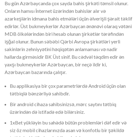
Bu gün Azərbaycanda çox sayda bahis şirkəti təmsil olunur.
Onların hamısı İnternet üzərindən bahislər alır və
azarkeşlərin idmana bahis etmələri üçün əlverişli şərait təklif
edirlər. Üst bukmeykerlər Azərbaycan ənənəvi olaraq vətəni
MDB ölkələrindən biri hesab olunan şirkətlər tərəfindən
işğal olunur. Bunun səbəbi Qərbi Avropa şirkətləri yerli
sakinlərin zehniyyətini həqiqətən anlamaması və nadir
hallarda girməsidir BK Üst sinif. Bu cədvəl təqdim edir ən
yaxşı bukmeykerlər Azərbaycan, bir neçə ildir ki,
Azərbaycan bazarında çalışır.
Bu applikasiya bir çox parametrlərdə Android üçün olan
tətbiqlə bənzərliyə sahibdir.
Bir android cihaza sahibsinizsə, mərc saytını tətbiq
üzərindən də istifadə edə bilərsiniz.
1xBet yükləyin bu sahədə bütün problemləri dəf edir və
siz öz mobil cihazlarınızda asan və konfotlu bir şəkildə