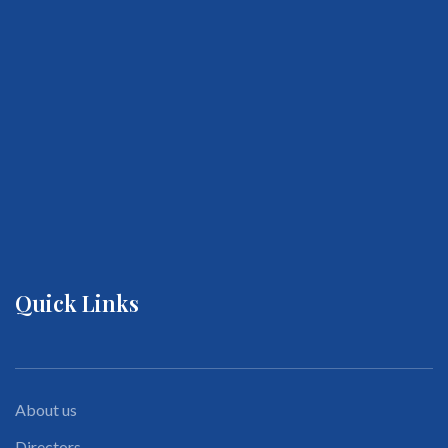
Quick Links
About us
Directors