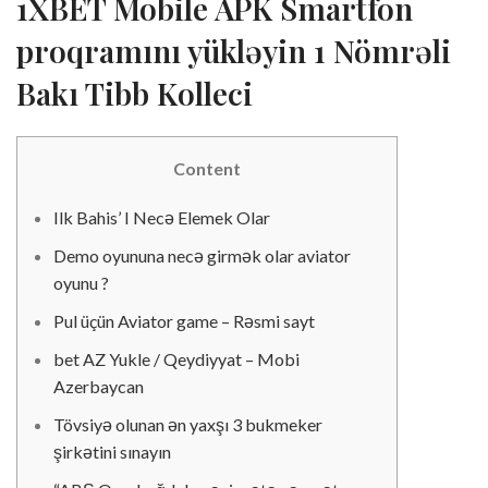
1XBET Mobile APK Smartfon
proqramını yükləyin 1 Nömrəli
Bakı Tibb Kolleci
Content
Ilk Bahis’ I Necə Elemek Olar
Demo oyununa necə girmək olar aviator
oyunu ?
Pul üçün Aviator game – Rəsmi sayt
bet AZ Yukle / Qeydiyyat – Mobi
Azerbaycan
Tövsiyə olunan ən yaxşı 3 bukmeker
şirkətini sınayın