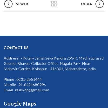
NEWER
OLDER
CONTACT US
Address :-
Rotary Samaj Seva Kendra 253-K, Madhavprasad
Goenka Bhavan, Collector Office, Nagala Park, Near
Mahavir Garden, Kolhapur - 416001, Maharashtra, India.
Phone : 0231-2651444
Mobile : 91-8421680996
Email : rsskkop@gmail.com
Google Maps