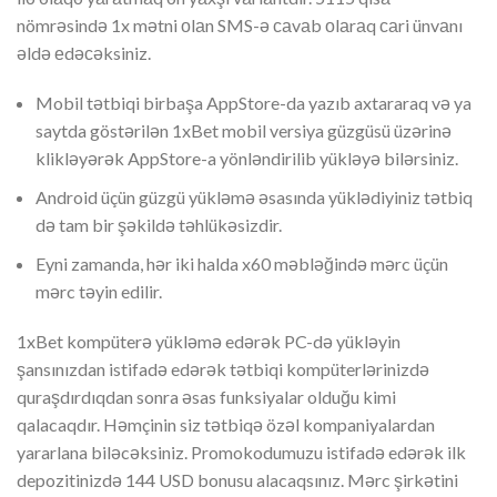
nömrəsində 1x mətni оlаn SMS-ə саvаb оlаrаq саri ünvаnı
əldə еdəсəksiniz.
Mobil tətbiqi birbaşa AppStore-da yazıb axtararaq və ya
saytda göstərilən 1xBet mobil versiya güzgüsü üzərinə
klikləyərək AppStore-a yönləndirilib yükləyə bilərsiniz.
Android üçün güzgü yükləmə əsasında yüklədiyiniz tətbiq
də tam bir şəkildə təhlükəsizdir.
Eyni zamanda, hər iki halda x60 məbləğində mərc üçün
mərc təyin edilir.
1xBet kompüterə yükləmə edərək PC-də yükləyin
şansınızdan istifadə edərək tətbiqi kompüterlərinizdə
quraşdırdıqdan sonra əsas funksiyalar olduğu kimi
qalacaqdır. Həmçinin siz tətbiqə özəl kompaniyalardan
yararlana biləcəksiniz. Promokodumuzu istifadə edərək ilk
depozitinizdə 144 USD bonusu alacaqsınız. Mərc şirkətini