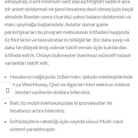
olmayaraq, icazə minimum vaxt alacaq.Müştəri sadəcə qısa
bir anket doldurmalı və şəxsi hesabına daxil olmaq üçün keçid
almalıdır.Bundan sonra ziyarətçi yalnız balansı doldurmalı və
mərc qoymağa başlamalıdır. Aviator qumar game
pərəstişkarları bu proqram məhsulunun istifadəsi haqqında
öz fikirlərini və təəssüratlarını bölüşürlər. Biz daha yaxşı və
daha fərdiləşdirilmiş xidmət təklif etmək üçün kukilərdən
istifadə edirik. Onlayn bukmeyker inanılmaz müxtəlif müasir
variantları təklif edir.
Hesabınızı nəğd pulla 1xBet mərc qəbulu məntəqələrində
və ya WebMoney, Qiwi və digərləri kimi elektron ödəmə
sistemləri vasitəsilə doldura bilərsiniz.
Bəli, siz mobil telefonunuzdan kriptovalyutlar ilə
hesabınızı artıra bilərsiniz.
İstifаdəçilərin rаhаtlığı üçün sаytdа xüsusi Multi-саnlı
sistеmi yаrаdılmışdır.