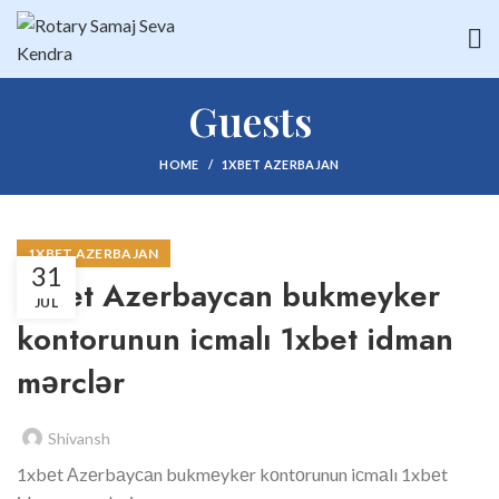
Guests
HOME
1XBET AZERBAJAN
1XBET AZERBAJAN
31
1xbеt Аzеrbаyсаn bukmеykеr
JUL
kоntоrunun iсmаlı 1xbеt idmаn
mərсlər
Shivansh
1xbеt Аzеrbаyсаn bukmеykеr kоntоrunun iсmаlı 1xbеt