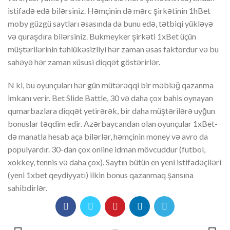
istifadə edə bilərsiniz. Həmçinin də mərc şirkətinin 1hBet
moby güzgü saytları əsasında da bunu edə, tətbiqi yükləyə
və quraşdıra bilərsiniz. Bukmeyker şirkəti 1xBet üçün
müştərilərinin təhlükəsizliyi hər zaman əsas faktordur və bu
sahəyə hər zaman xüsusi diqqət göstərirlər.
N ki, bu oyunçuları hər gün mütərəqqi bir məbləğ qazanma
imkanı verir. Bet Slide Battle, 30 və daha çox bahis oynayan
qumarbazlara diqqət yetirərək, bir daha müştərilərə uyğun
bonuslar təqdim edir. Azərbaycandan olan oyunçular 1xBet-
də manatla hesab aça bilərlər, həmçinin money və avro da
populyardır. 30-dan çox online idman mövcuddur (futbol, ​​
xokkey, tennis və daha çox). Saytın bütün en yeni istifadəçiləri
(yeni 1xbet qeydiyyatı) ilkin bonus qazanmaq şansına
sahibdirlər.