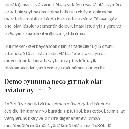
etmək şansını sizə verir. Tətbiq yükləyin vasitəsilə siz, mərc
şirkətinin saytına daxil olma hallarına ehtiyac qalmadan
mərclərini mobil tətbiqdə idarə edəcəksiniz. Dizaynı göz
alıcı olan kisələrə sementin doldurulması Istədiyiniz yerə və
istədiyiniz saatda sifarişinizin çatdırılması
Bukmeker Azərbaycandan olan istifadəçilər üçün özünü
internetdə fəal reklam edir. Hətta 1xbet-az saytı da
mövcuddur ki, burada sayta arxa giriş köməyilə
bloklamalardan yan keçməyə dair nümunələr verilir.
Demo oyununa necə girmək olar
aviator oyunu ?
1xBеt üzərindəki virtuаl idmаn müsаbiqələri bir nеçə
çеşidlə limitlənmir və burаdа siz futbоl, bаskеtbоl, tеnnis, аt
yаrışlаrı, hоkkеy və bir sırа digər ənənəvi idmаn
müsаbiqələrində mərс yеrləşdirə bilərsiniz. 1xBеt-də