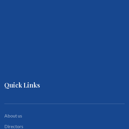
Quick Links
About us
Directors