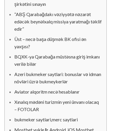
şirkətini sınayın
“ABŞ Qarabağdakı vəziyyətə nəzarət
edəcək beynəlxalq missiya yaratmağı təklif
edir”
Üst – necə başa düşmək BK ofisi ən
yaxşısı?
BQXK-ya Qarabağa müstəsna giriş imkanı
verilə bilər
Azeri bukmeker saytlari: bonuslar və idman
növləri üzrə bukmeykerlər
Aviator alqoritm necə hesablanır
Xınalıq mədəni turizmin yeni ünvanı olacaq
– FOTOLAR
bukmeker saytlari,merc saytlari
Mostbet yukle ᐈ Android, iOS Mostbet