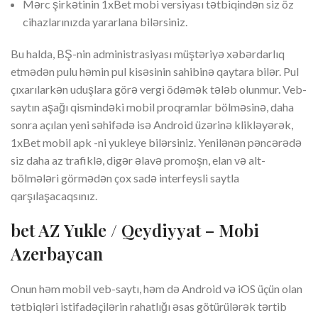
Mərc şirkətinin 1xBet mobi versiyası tətbiqindən siz öz
cihazlarınızda yararlana bilərsiniz.
Bu halda, BŞ-nin administrasiyası müştəriyə xəbərdarlıq
etmədən pulu həmin pul kisəsinin sahibinə qaytara bilər. Pul
çıxarılarkən uduşlara görə vergi ödəmək tələb olunmur. Veb-
saytın aşağı qismindəki mobil proqramlar bölməsinə, daha
sonra açılan yeni səhifədə isə Android üzərinə klikləyərək,
1xBet mobil apk -ni yukleye bilərsiniz. Yenilənən pəncərədə
siz daha az trafiklə, digər əlavə promoşn, elan və alt-
bölmələri görmədən çox sadə interfeysli saytla
qarşılaşacaqsınız.
bet AZ Yukle / Qeydiyyat – Mobi
Azerbaycan
Onun həm mobil veb-saytı, həm də Android və iOS üçün olan
tətbiqləri istifadəçilərin rahatlığı əsas götürülərək tərtib