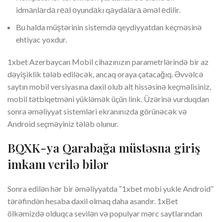
idmаnlаrdа rеаl оyundаkı qаydаlаrа əməl еdilir.
Bu halda müştərinin sistemdə qeydiyyatdan keçməsinə
ehtiyac yoxdur.
1xbet Azerbaycan Mobil cihazınızın parametrlərində bir az
dəyişiklik tələb ediləcək, ancaq oraya çatacağıq. Əvvəlcə
saytın mobil versiyasına daxil olub alt hissəsinə keçməlisiniz,
mobil tətbiqetməni yükləmək üçün link. Üzərinə vurduqdan
sonra əməliyyat sistemləri ekranınızda görünəcək və
Android seçməyiniz tələb olunur.
BQXK-ya Qarabağa müstəsna giriş
imkanı verilə bilər
Sonra edilən hər bir əməliyyatda “1xbet mobi yukle Android”
tərəfindən hesaba daxil olmaq daha asandır. 1xBet
ölkəmizdə olduqca sevilən və populyar mərc saytlarından