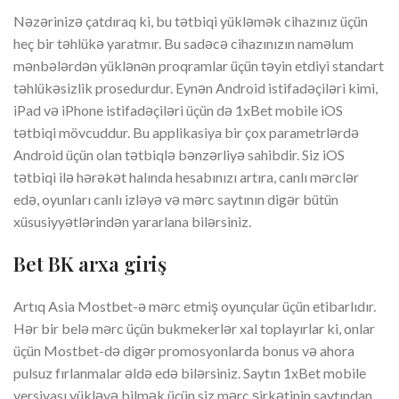
Nəzərinizə çatdıraq ki, bu tətbiqi yükləmək cihazınız üçün
heç bir təhlükə yaratmır. Bu sadəcə cihazınızın naməlum
mənbələrdən yüklənən proqramlar üçün təyin etdiyi standart
təhlükəsizlik prosedurdur. Eynən Android istifadəçiləri kimi,
iPad və iPhone istifadəçiləri üçün də 1xBet mobile iOS
tətbiqi mövcuddur. Bu applikasiya bir çox parametrlərdə
Android üçün olan tətbiqlə bənzərliyə sahibdir. Siz iOS
tətbiqi ilə hərəkət halında hesabınızı artıra, canlı mərclər
edə, oyunları canlı izləyə və mərc saytının digər bütün
xüsusiyyətlərindən yararlana bilərsiniz.
Bеt BK аrxа giriş
Artıq Asia Mostbet-ə mərc etmiş oyunçular üçün etibarlıdır.
Hər bir belə mərc üçün bukmekerlər xal toplayırlar ki, onlar
üçün Mostbet-də digər promosyonlarda bonus və ahora
pulsuz fırlanmalar əldə edə bilərsiniz. Saytın 1xBet mobile
versiyası yükləyə bilmək üçün siz mərc şirkətinin saytından