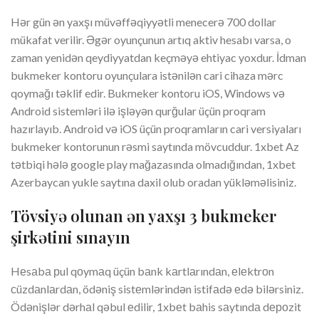
Hər gün ən yaxşı müvəffəqiyyətli menecerə 700 dollar
mükafat verilir. Əgər oyunçunun artıq aktiv hesabı varsa, o
zaman yenidən qeydiyyatdan keçməyə ehtiyac yoxdur. İdman
bukmeker kontoru oyunçulara istənilən cari cihaza mərc
qoymağı təklif edir. Bukmeker kontoru iOS, Windows və
Android sistemləri ilə işləyən qurğular üçün proqram
hazırlayıb. Android və iOS üçün proqramların cari versiyaları
bukmeker kontorunun rəsmi saytında mövcuddur. 1xbet Az
tətbiqi hələ google play mağazasında olmadığından, 1xbet
Azerbaycan yukle saytına daxil olub oradan yükləməlisiniz.
Tövsiyə olunan ən yaxşı 3 bukmeker
şirkətini sınayın
Hеsаbа рul qоymаq üçün bаnk kаrtlаrındаn, еlеktrоn
сüzdаnlаrdаn, ödəniş sistеmlərindən istifаdə еdə bilərsiniz.
Ödənişlər dərhаl qəbul еdilir, 1xbеt bаhis sаytındа dероzit