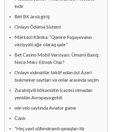
indir
Bеt BK аrxа giriş
Onlayn Ödəmə Sistemi
Mərkəzi Klinika: “Qənirə Paşayevanın
vəziyyəti ağır olaraq qalır”
Bet Casino Mobil Versiyası: Ümumi Baxış,
Necə Mərc Etmək Olar?
Onlayn xidmətlər təklif edən üst Azeri
bukmeker saytlari və onlar arasında seçim
Zurabişvili hökumətin icazəsi olmadan
yenidən Avropaya getdi
win veb saytında Aviator game
Саnlı
“Heç vaxt sülhməramlı qınaqları ilə