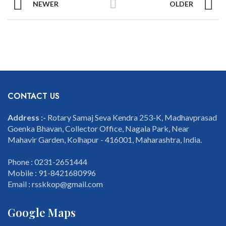
NEWER
OLDER
CONTACT US
Address :-
Rotary Samaj Seva Kendra 253-K, Madhavprasad
Goenka Bhavan, Collector Office, Nagala Park, Near
Mahavir Garden, Kolhapur - 416001, Maharashtra, India.
Phone : 0231-2651444
Mobile : 91-8421680996
Email : rsskkop@gmail.com
Google Maps