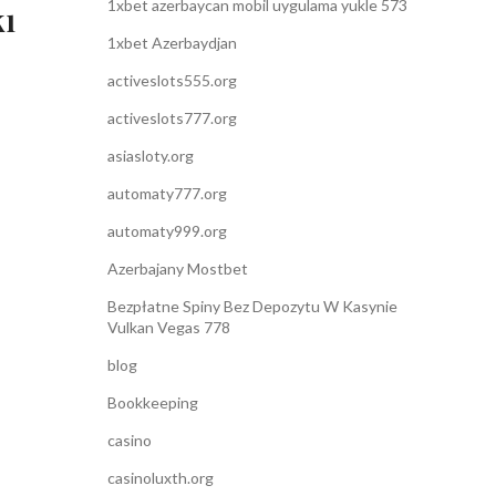
1xbet azerbaycan mobil uygulama yukle 573
R
kı
1xbet Azerbaydjan
R
activeslots555.org
R
activeslots777.org
R
asiasloty.org
R
automaty777.org
R
automaty999.org
R
Azerbajany Mostbet
R
Bezpłatne Spiny Bez Depozytu W Kasynie
R
Vulkan Vegas 778
R
blog
R
Bookkeeping
R
casino
R
casinoluxth.org