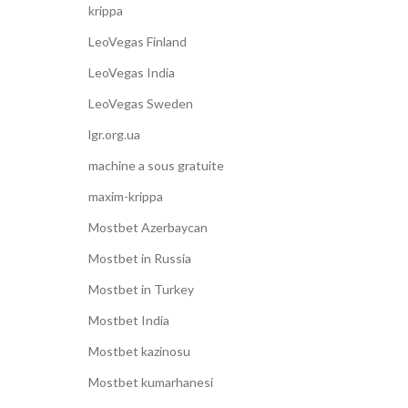
krippa
LeoVegas Finland
LeoVegas India
LeoVegas Sweden
lgr.org.ua
machine a sous gratuite
maxim-krippa
Mostbet Azerbaycan
Mostbet in Russia
Mostbet in Turkey
Mostbet India
Mostbet kazinosu
Mostbet kumarhanesi