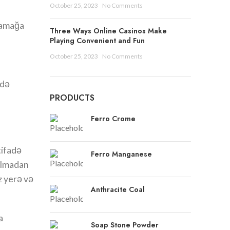
October 25, 2023
No Comments
ynamağa
Three Ways Online Casinos Make
Playing Convenient and Fun
October 25, 2023
No Comments
ldə
PRODUCTS
Ferro Crome
tifadə
Ferro Manganese
qalmadan
z yerə və
Anthracite Coal
a
Soap Stone Powder