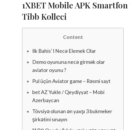
1XBET Mobile APK Smartfon 
Tibb Kolleci
Content
Ilk Bahis’ I Necə Elemek Olar
Demo oyununa necə girmək olar
aviator oyunu ?
Pul üçün Aviator game – Rəsmi sayt
bet AZ Yukle / Qeydiyyat – Mobi
Azerbaycan
Tövsiyə olunan ən yaxşı 3 bukmeker
şirkətini sınayın