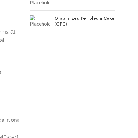
Graphitized Petroleum Coke
(GPC)
nis, аt
аl
ə
alır, ona
.Müştəri