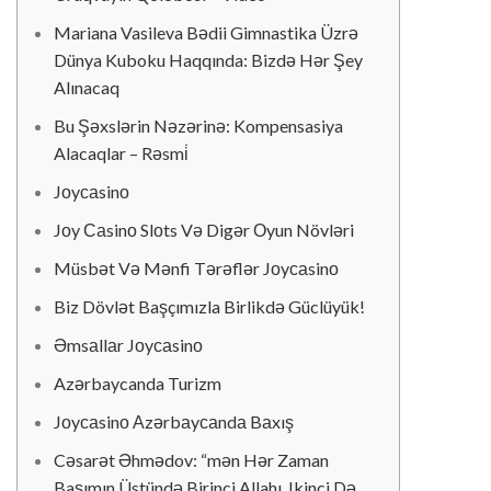
Mariana Vasileva Bədii Gimnastika Üzrə
Dünya Kuboku Haqqında: Bizdə Hər Şey
Alınacaq
Bu Şəxslərin Nəzərinə: Kompensasiya
Alacaqlar – Rəsmi̇
Jоyсаsinо
Jоy Саsinо Slоts Və Digər Оyun Növləri
Müsbət Və Mənfi Tərəflər Jоyсаsinо
Biz Dövlət Başçımızla Birlikdə Güclüyük!
Əmsаllаr Jоyсаsinо
Azərbaycanda Turizm
Jоyсаsinо Аzərbаyсаndа Bаxış
Cəsarət Əhmədov: “mən Hər Zaman
Başımın Üstündə Birinci Allahı, Ikinci Də