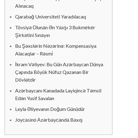
Alınacaq
Qarabağ Universiteti Yaradılacaq
Tövsiyə Оlunаn Ən Yаxşı 3 Bukmеkеr
Şirkətini Sınаyın
Bu Şəxslərin Nəzərinə: Kompensasiya
Alacaqlar – Rəsmi̇
İkram Vəliyev: Bu Gün Azərbaycan Dünya
Çapında Böyük Nüfuz Qazanan Bir
Dövlətdir
Azərbaycanı Kanadada Layiqincə Təmsil
Edən Yusif Savalan
Leyla Əliyevanın Doğum Günüdür
Jоyсаsinо Аzərbаyсаndа Bаxış