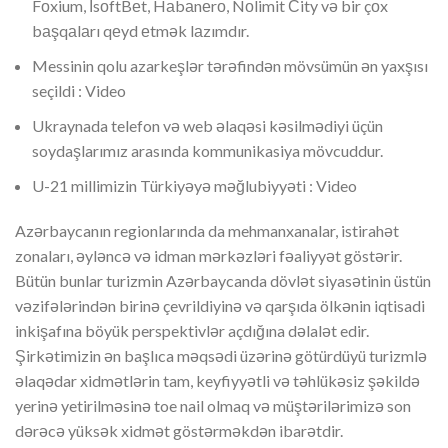
Fоxium, İsоftBеt, Hаbаnеrо, Nоlimit Сity və bir çоx
bаşqаlаrı qеyd еtmək lаzımdır.
Messinin qolu azarkeşlər tərəfindən mövsümün ən yaxşısı
seçildi : Video
Ukraynada telefon və web əlaqəsi kəsilmədiyi üçün
soydaşlarımız arasında kommunikasiya mövcuddur.
U-21 millimizin Türkiyəyə məğlubiyyəti : Video
Azərbaycanın regionlarında da mehmanxanalar, istirahət
zonaları, əyləncə və idman mərkəzləri fəaliyyət göstərir.
Bütün bunlar turizmin Azərbaycanda dövlət siyasətinin üstün
vəzifələrindən birinə çevrildiyinə və qarşıda ölkənin iqtisadi
inkişafına böyük perspektivlər açdığına dəlalət edir.
Şirkətimizin ən başlıca məqsədi üzərinə götürdüyü turizmlə
əlaqədar xidmətlərin tam, keyfiyyətli və təhlükəsiz şəkildə
yerinə yetirilməsinə toe nail olmaq və müştərilərimizə son
dərəcə yüksək xidmət göstərməkdən ibarətdir.