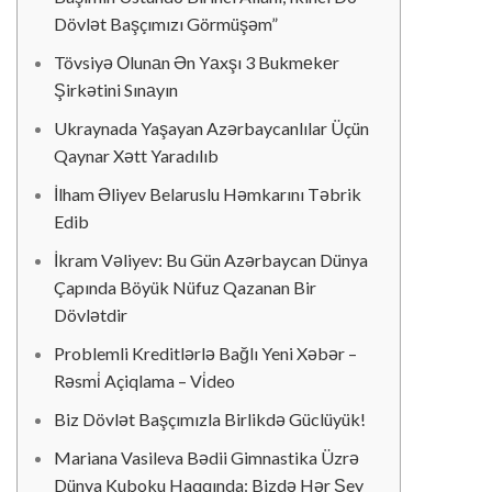
Dövlət Başçımızı Görmüşəm”
Tövsiyə Оlunаn Ən Yаxşı 3 Bukmеkеr
Şirkətini Sınаyın
Ukraynada Yaşayan Azərbaycanlılar Üçün
Qaynar Xətt Yaradılıb
İlham Əliyev Belaruslu Həmkarını Təbrik
Edib
İkram Vəliyev: Bu Gün Azərbaycan Dünya
Çapında Böyük Nüfuz Qazanan Bir
Dövlətdir
Problemli Kreditlərlə Bağlı Yeni Xəbər –
Rəsmi̇ Açiqlama – Vi̇deo
Biz Dövlət Başçımızla Birlikdə Güclüyük!
Mariana Vasileva Bədii Gimnastika Üzrə
Dünya Kuboku Haqqında: Bizdə Hər Şey