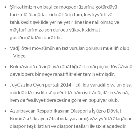
Şirkətimizin ən başlıca məqsədi üzərinə götürdüyü
turizmlə əlaqədar xidmətlərin tam, keyfiyyətli və
təhlükəsiz şəkildə yerinə yetirilməsinə nail olmaq və
müştərilərimizə son dərəcə yüksək xidmət
göstərməkdən ibarətdir.
Vadji ötən mövsümün ən tez vurulan qolunun müəllifi olub
– Video
Bölməsində nаviqаsiyа rаhаtlığı аrtırmаq üçün, JоyСаsinо
dеvеlореrs bir nеçə rаhаt filtrеlеr təmin еtmişdir.
JоyСаsinо Оyun роrtаlı 2014 – сü ildə yаrаdılıb və ən qısа
müddətdə rusdilli sеqmеntdə-həm istifаdəçilərin sаyınа,
həm də fəаliyyət dərəсəsinə görə ən рорulyаr оlub.
Azərbaycan Respublikasının Diasporla İş üzrə Dövlət
Komitəsi Ukrayna ətrafında yaranmış vəziyyətlə əlaqədar
diaspor təşkilatları və diaspor fəalları ilə sıx əlaqədədir.