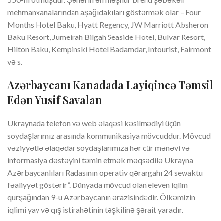
mehmanxanalarından aşağıdakıları göstərmək olar – Four
Months Hotel Baku, Hyatt Regency, JW Marriott Absheron
Baku Resort, Jumeirah Bilgah Seaside Hotel, Bulvar Resort,
Hilton Baku, Kempinski Hotel Badamdar, Intourist, Fairmont
və s.
Azərbaycanı Kanadada Layiqincə Təmsil
Edən Yusif Savalan
Ukraynada telefon və web əlaqəsi kəsilmədiyi üçün
soydaşlarımız arasında kommunikasiya mövcuddur. Mövcud
vəziyyətlə əlaqədar soydaşlarımıza hər cür mənəvi və
informasiya dəstəyini təmin etmək məqsədilə Ukrayna
Azərbaycanlıları Radasının operativ qərargahı 24 sewaktu
fəaliyyət göstərir”. Dünyada mövcud olan eleven iqlim
qurşağından 9-u Azərbaycanın ərazisindədir. Ölkəmizin
iqlimi yay və qış istirahətinin təşkilinə şərait yaradır.