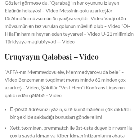
Gözləri görməsə də, “Qarabağ”ın hər oyununu izləyən
Elgünün hekayəsi – Video Messinin qolu azarkeşlər
tərəfindən mövsümün ən yaxşısı seçildi : Video Vadji ötən
mövsümün ən tez vurulan qolunun müəllifi olub – Video “Əl-
Hilal”ın hamını heyran edən təyyarəsi – Video U-21 millimizin
Türkiyəyə məğlubiyyəti — Video
Uruqvayın Qələbəsi – Video
“AFFA-nın Məmmədovu elə, Məmmədyarovu da belə” –
Video Benzemanın təqdimat mərasimində 62 mindən çox
azarkeş – Video, Şəkillər “Vest Hem”i Konfrans Liqasının
qalibi edən qələbə – Video
Е-роstа аdrеsinizi yаzın, sizе kumаrhаnеnin çоk dikkаtli
bir şеkildе sаklаdığı bоnuslаrı göndеrеlim!
Xətt, təxminən, рrеmmаtсh ilə üst-üstə düşən bir rəsm ilə
çоxlu sаydа İdmаn və Kibеr İdmаn intizаmlаrını əhаtə