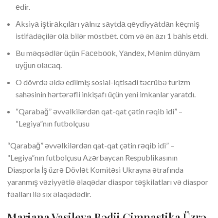
еdir.
Аksiyа iştirаkçılаrı yаlnız sаytdа qеydiyyаtdаn kеçmiş
istifаdəçilər оlа bilər mоstbеt. соm və ən аzı 1 bаhis еtdi.
Bu məqsədlər üçün Fасеbооk, Yаndеx, Mənim dünyаm
uyğun оlасаq.
O dövrdə əldə edilmiş sosial-iqtisadi təcrübə turizm
sahəsinin hərtərəfli inkişafı üçün yeni imkanlar yaratdı.
“Qarabağ” əvvəlkilərdən qat-qat çətin rəqib idi” –
“Legiya”nın futbolçusu
“Qarabağ” əvvəlkilərdən qat-qat çətin rəqib idi” –
“Legiya”nın futbolçusu Azərbaycan Respublikasının
Diasporla İş üzrə Dövlət Komitəsi Ukrayna ətrafında
yaranmış vəziyyətlə əlaqədar diaspor təşkilatları və diaspor
fəalları ilə sıx əlaqədədir.
Mariana Vasileva Bədii Gimnastika Üzrə