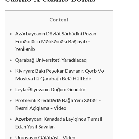
Content
Azərbaycanın Dövlət Sərhədini Pozan
Ermənilərin Məhkəməsi Başlayıb –
Yeni̇ləni̇b
Qarabağ Universiteti Yaradılacaq
Kiviryan: Bakı Peşəkar Davranır, Qərb Və
Moskva Ilə Qarabağı Belə Həll Edir
Leyla Əliyevanın Doğum Günüdür
Problemli Kreditlərlə Bağlı Yeni Xəbər –
Rəsmi̇ Açiqlama – Vi̇deo
Azərbaycanı Kanadada Layiqincə Təmsil
Edən Yusif Savalan
Uruqvayın Qələbəsi – Video