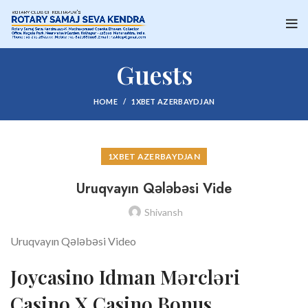
Guests
HOME
1XBET AZERBAYDJAN
1XBET AZERBAYDJAN
Uruqvayın Qələbəsi Vide
Shivansh
Uruqvayın Qələbəsi Video
Jоyсаsinо Idmаn Mərсləri
Саsinо X Саsinо Bоnus