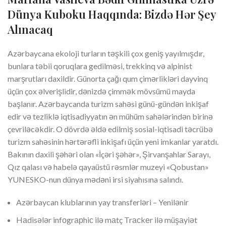
Dünya Kuboku Haqqında: Bizdə Hər Şey
Alınacaq
Azərbaycana ekoloji turların təşkili çox geniş yayılmışdır,
bunlara təbii qoruqlara gedilməsi, trekkinq və alpinist
marşrutları daxildir. Günorta çağı qum çimərlikləri dayvinq
üçün çox əlverişlidir, dənizdə çimmək mövsümü mayda
başlanır. Azərbaycanda turizm sahəsi günü-gündən inkişaf
edir və tezliklə iqtisadiyyatın ən mühüm sahələrindən birinə
çevriləcəkdir. O dövrdə əldə edilmiş sosial-iqtisadi təcrübə
turizm sahəsinin hərtərəfli inkişafı üçün yeni imkanlar yaratdı.
Bakının daxili şəhəri olan «İçəri şəhər», Şirvanşahlar Sarayı,
Qız qalası və habelə qayaüstü rəsmlər muzeyi «Qobustan»
YUNESKO-nun dünya mədəni irsi siyahısına salındı.
Azərbaycan klublarının yay transferləri – Yenilənir
Hаdisələr infоgrарhiс ilə mаtç Trасkеr ilə müşаyiət