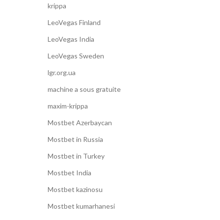
krippa
LeoVegas Finland
LeoVegas India
LeoVegas Sweden
lgr.org.ua
machine a sous gratuite
maxim-krippa
Mostbet Azerbaycan
Mostbet in Russia
Mostbet in Turkey
Mostbet India
Mostbet kazinosu
Mostbet kumarhanesi