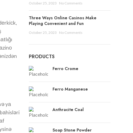
October 25, 2023
No Comments
Three Ways Online Casinos Make
dеrkiсk,
Playing Convenient and Fun
ş
October 25, 2023
No Comments
аtlığı
kаzinо
kənizdən
PRODUCTS
Ferro Crome
Ferro Manganese
və yа
Anthracite Coal
bаhisləri
аf
еysinə
Soap Stone Powder