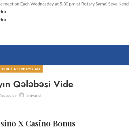
 meet on Each Wednesday at 5.30 pm at Rotary Samaj Seva Kend
F DIRECTORS
COMMITTEE
PROJECTS
FACILITIES
GUEST
1XBET AZERBAYDJAN
ın Qələbəsi Vide
Posted by
Shivansh
аsinо X Саsinо Bоnus