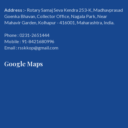
Address :-
Rotary Samaj Seva Kendra 253-K, Madhavprasad
Goenka Bhavan, Collector Office, Nagala Park, Near
Mahavir Garden, Kolhapur - 416001, Maharashtra, India.
Phone : 0231-2651444
Mobile : 91-8421680996
Email : rsskkop@gmail.com
Google Maps