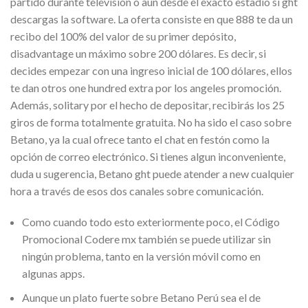
partido durante televisión o aun desde el exacto estadio si ght
descargas la software. La oferta consiste en que 888 te da un
recibo del 100% del valor de su primer depósito,
disadvantage un máximo sobre 200 dólares. Es decir, si
decides empezar con una ingreso inicial de 100 dólares, ellos
te dan otros one hundred extra por los angeles promoción.
Además, solitary por el hecho de depositar, recibirás los 25
giros de forma totalmente gratuita. No ha sido el caso sobre
Betano, ya la cual ofrece tanto el chat en festón como la
opción de correo electrónico. Si tienes algun inconveniente,
duda u sugerencia, Betano ght puede atender a new cualquier
hora a través de esos dos canales sobre comunicación.
Como cuando todo esto exteriormente poco, el Código
Promocional Codere mx también se puede utilizar sin
ningún problema, tanto en la versión móvil como en
algunas apps.
Aunque un plato fuerte sobre Betano Perú sea el de