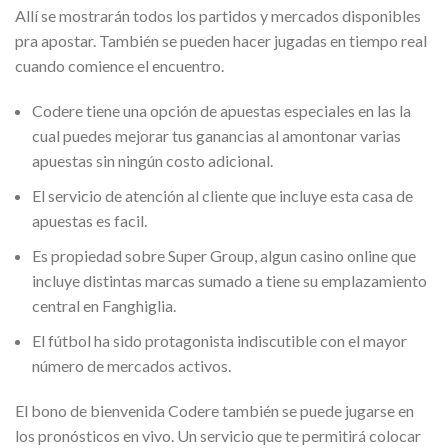
Allí se mostrarán todos los partidos y mercados disponibles
pra apostar. También se pueden hacer jugadas en tiempo real
cuando comience el encuentro.
Codere tiene una opción de apuestas especiales en las la
cual puedes mejorar tus ganancias al amontonar varias
apuestas sin ningún costo adicional.
El servicio de atención al cliente que incluye esta casa de
apuestas es facil.
Es propiedad sobre Super Group, algun casino online que
incluye distintas marcas sumado a tiene su emplazamiento
central en Fanghiglia.
El fútbol ha sido protagonista indiscutible con el mayor
número de mercados activos.
El bono de bienvenida Codere también se puede jugarse en
los pronósticos en vivo. Un servicio que te permitirá colocar