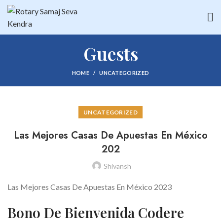
Guests
HOME
UNCATEGORIZED
UNCATEGORIZED
Las Mejores Casas De Apuestas En México
202
Shivansh
Las Mejores Casas De Apuestas En México 2023
Bono De Bienvenida Codere