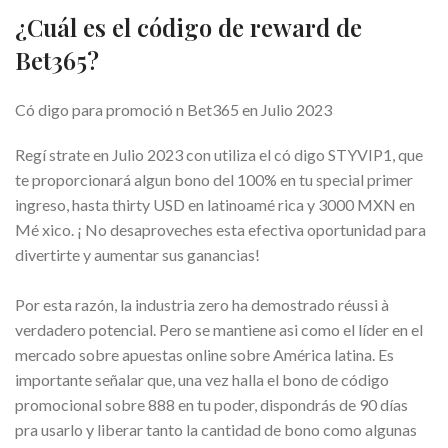
¿Cuál es el código de reward de
Bet365?
Có digo para promoció n Bet365 en Julio 2023
Regí strate en Julio 2023 con utiliza el có digo STYVIP1, que
te proporcionará algun bono del 100% en tu special primer
ingreso, hasta thirty USD en latinoamé rica y 3000 MXN en
Mé xico. ¡ No desaproveches esta efectiva oportunidad para
divertirte y aumentar sus ganancias!
Por esta razón, la industria zero ha demostrado réussi à
verdadero potencial. Pero se mantiene asi como el líder en el
mercado sobre apuestas online sobre América latina. Es
importante señalar que, una vez halla el bono de código
promocional sobre 888 en tu poder, dispondrás de 90 días
pra usarlo y liberar tanto la cantidad de bono como algunas