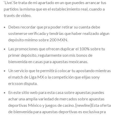
‘Live’. Se trata de mi apartado en un que puedes arrancar tus
partidos la misma que en el establecimiento real, cuando a
través de video.
Debes recordar que pra poder retirar su cuenta debe
sostenerse verificada y tendrías que haber realizado algun
depósito mínimo sobre 200 MXN.
Las promociones que ofrecen duplicar el 100% sobre tu
primer depósito, regularmente son mis bonos de
bienvenida en casas para apuestas mexicanas.
Un servicio que te permitirá colocar tu apostando mientras
el match de Liga MX o la competición que elijas sony
ericsson disputa.
En este sitio web para esta casa sobre apuestas puedes
achar una amplia variedad de mercados sobre apuestas
deportivas México y juegos de casino. [newline]Esta oferta
de bienvenida para apuestas deportivas es exclusiva pra