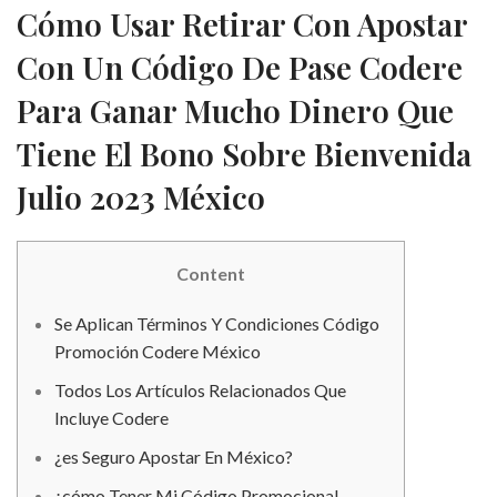
Cómo Usar Retirar Con Apostar
Con Un Código De Pase Codere
Para Ganar Mucho Dinero Que
Tiene El Bono Sobre Bienvenida
Julio 2023 México
Content
Se Aplican Términos Y Condiciones Código
Promoción Codere México
Todos Los Artículos Relacionados Que
Incluye Codere
¿es Seguro Apostar En México?
¿cómo Tener Mi Código Promocional