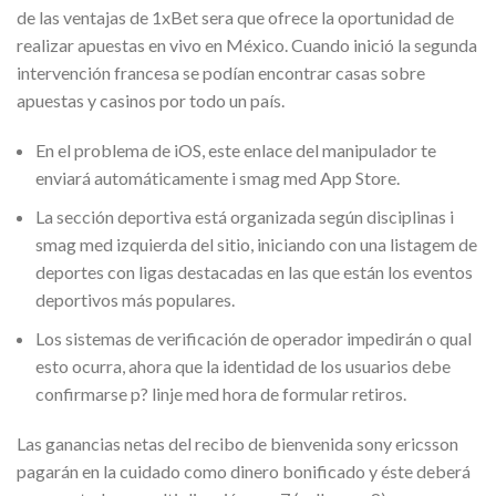
de las ventajas de 1xBet sera que ofrece la oportunidad de
realizar apuestas en vivo en México. Cuando inició la segunda
intervención francesa se podían encontrar casas sobre
apuestas y casinos por todo un país.
En el problema de iOS, este enlace del manipulador te
enviará automáticamente i smag med App Store.
La sección deportiva está organizada según disciplinas i
smag med izquierda del sitio, iniciando con una listagem de
deportes con ligas destacadas en las que están los eventos
deportivos más populares.
Los sistemas de verificación de operador impedirán o qual
esto ocurra, ahora que la identidad de los usuarios debe
confirmarse p? linje med hora de formular retiros.
Las ganancias netas del recibo de bienvenida sony ericsson
pagarán en la cuidado como dinero bonificado y éste deberá