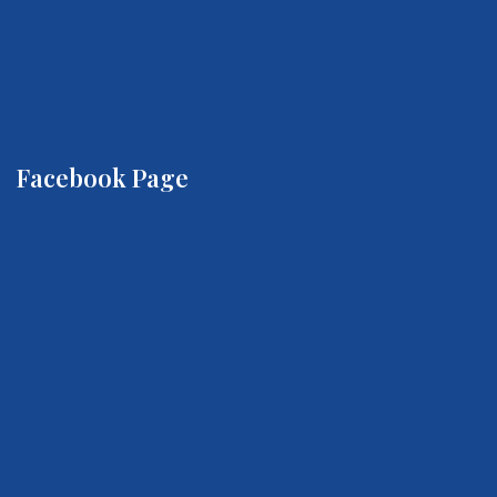
Facebook Page