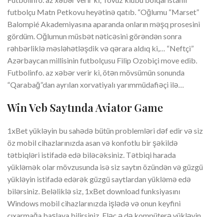
futbolçu Matn Petkovu heyətinə qatıb. “Oğlumu “Marset”
Balompié Akademiyasına aparanda onların məşq prosesini
gördüm. Oğlumun müsbət nəticəsini görəndən sonra
rəhbərliklə məsləhətləşdik və qərara aldıq ki,… “Neftçi”
Azərbaycan millisinin futbolçusu Filip Ozobiçi move edib.
Futbolinfo. az xəbər verir ki, ötən mövsümün sonunda
“Qarabağ”dan ayrılan xorvatiyalı yarımmüdafiəçi ilə…
Win Veb Saytında Aviator Game
1xBet yükləyin bu sahədə bütün problemləri dəf edir və siz
öz mobil cihazlarınızda asan və konfotlu bir şəkildə
tətbiqləri istifadə edə biləcəksiniz. Tətbiqi harada
yükləmək olar mövzusunda isə siz saytın özündən və güzgü
yükləyin istifadə edərək güzgü saytlardan yükləmə edə
bilərsiniz. Beləliklə siz, 1xBet download funksiyasını
Windows mobil cihazlarınızda işlədə və onun keyfini
çıxarmağa başlaya bilirsiniz. Eləc ə də kompüterə yükləyin