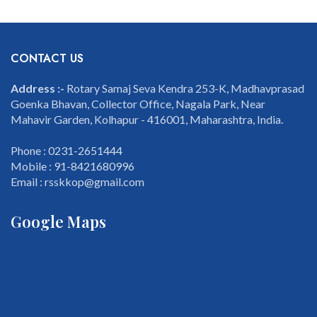
CONTACT US
Address :-
Rotary Samaj Seva Kendra 253-K, Madhavprasad
Goenka Bhavan, Collector Office, Nagala Park, Near
Mahavir Garden, Kolhapur - 416001, Maharashtra, India.
Phone : 0231-2651444
Mobile : 91-8421680996
Email : rsskkop@gmail.com
Google Maps