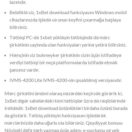
lazımdır.
Beləliklə siz, 1xBet download funksiyasını Windows mobil
cihazlarınızda işlədə və onun keyfini çıxarmağa başlaya
bilirsiniz.
Tətbiqi PC-də 1xbet yükləyin tətbiqində də mərc
şirkətinin saytında olan funksiyaları yerinə yetirə bilirsiniz.
Həmçinin siz bukmeyker şirkətinin sizin üçün istifadəyə
verdiyi tətbiqi bir neçə platformalarda istifadə etmək
şansınız vardır.
IVMS-4200 Lite iVMS-4200-nin qısaldılmış versiyasıdır.
Mərc şirkətini ümümi olaraq nəzərdən keçirsək görərik ki,
1xBet digər sahələrdəki kimi tətbiqlər üzrə də rəqiblərində
irəlidədir. 1xBet download üstünlükləri birdaha özünü burada
da göstərir. Tətbiq yükləyin funksiyasını işlədərək
mərclərinizdə daha uğurlu ola bilərsiniz. Qeydiyyat bonusu
Növbəti dəfə şərh yazmaq üçün adımı, e-poçtumu və veb