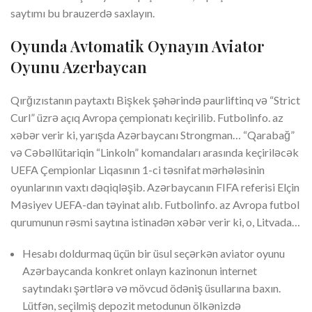
saytımı bu brauzerdə saxlayın.
Oyunda Avtomatik Oynayın Aviator
Oyunu Azerbaycan
Qırğızıstanın paytaxtı Bişkek şəhərində paurliftinq və “Strict
Curl” üzrə açıq Avropa çempionatı keçirilib. Futbolinfo. az
xəbər verir ki, yarışda Azərbaycanı Strongman… “Qarabağ”
və Cəbəllütariqin “Linkoln” komandaları arasında keçiriləcək
UEFA Çempionlar Liqasının 1-ci təsnifat mərhələsinin
oyunlarının vaxtı dəqiqləşib. Azərbaycanın FIFA referisi Elçin
Məsiyev UEFA-dan təyinat alıb. Futbolinfo. az Avropa futbol
qurumunun rəsmi saytına istinadən xəbər verir ki, o, Litvada…
Hesabı doldurmaq üçün bir üsul seçərkən aviator oyunu
Azərbaycanda konkret onlayn kazinonun internet
saytındakı şərtlərə və mövcud ödəniş üsullarına baxın.
Lütfən, seçilmiş depozit metodunun ölkənizdə