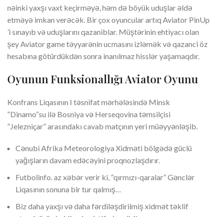
nəinki yaxşı vaxt keçirməyə, həm də böyük uduşlar əldə
etməyə imkan verəcək. Bir çox oyuncular artıq Aviator PinUp
’i sınayıb və uduşlarını qazaniblar. Müştərinin ehtiyacı olan
şey Aviator game təyyarənin ucmasını izləmək və qazanci öz
hesabına götürdükdən sonra inanılmaz hisslər yaşamaqdır.
Oyunun Funksionallığı Aviator Oyunu
Konfrans Liqasının I təsnifat mərhələsində Minsk
“Dinamo”su ilə Bosniya və Herseqovina təmsilçisi
“Jelezniçar” arasındakı cavab matçının yeri müəyyənləşib.
Cənubi Afrika Meteorologiya Xidməti bölgədə güclü
yağışların davam edəcəyini proqnozlaşdırır.
Futbolinfo. az xəbər verir ki, “qırmızı-qaralar” Gənclər
Liqasının sonuna bir tur qalmış…
Biz daha yaxşı və daha fərdiləşdirilmiş xidmət təklif