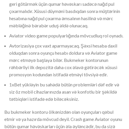
geri götürmək üçün qumar həvəskarı sadəcə nağd pul
çıxarmalıdır. Xüsusi düyməni basdıqdan sonra müştərinin
hesabına nağd pul çıxarma əmsalının hasilinə və mərc
məbləğinə bərabər uduş əldə olunacaq.
Aviator video game populyarlığında mövcudluq rol oynadı.
Avtorizasiya çox vaxt aparmayacaq. Şəxsi hesaba daxil
olduqdan sonra oyunçu hesabı doldura və Aviator game
mərc etməyə başlaya bilər. Bukmeker kontorunun
rəhbərliyi ilk depozitə daha cox əlavə gətirəcək xüsusi
promosyon kodundan istifadə etməyi tövsiyə edir.
1xBet yükləyin bu sahədə bütün problemləri dəf edir və
siz öz mobil cihazlarınızda asan və konfotlu bir şəkildə
tətbiqləri istifadə edə biləcəksiniz.
Bu bukmeker kontoru ölkənizdən olan oyunçuları qəbul
etmir və ya hazırda mövcud deyil. Crash game Aviator oyunu
bütün qumar həvəskarları üçün əla əyləncədir, bu da sizə