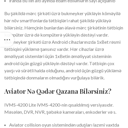
İranda bu ilin altı ayında edam edilənlərin sayı açıqlanıb
Bu şəkildə mərc şirkəti üzrə bukmeyker yükləyin köməyilə
hər növ smartfonlarda tətbiqləri rahat şəkildə yükləyə
bilərsiniz. Həmçinin bunlardan əlavə mərc şirkətinin tətbiqin
kompüter üzrə də kompüterə yükləyin dəstəyi vardır.
Bukmeyker şirkəti üzrə Android cihazlarınızda 1xBet rəsmi
tətbiqini yükləmə şansınız vardır. Hər cihazlar üzrə
əməliyyat sistemləri üçün 1xBetin əməliyyat sisteminin
android üçün güzgü yükləyin dəstəyi vardır. Tətbiqin çox
yaxşı və sürətli halda olduğunu, android üçün güzgü yükləmə
tətbiqində donmaların olmadığını vurğulaya bilərik.
Aviator Nə Qədər Qazana Bilərsiniz?
IVMS-4200 Lite iVMS-4200-nin qısaldılmış versiyasıdır.
Məsələn, DVR, NVR, şəbəkə kameraları, enkoderler və s.
Aviator collision oyun sistemindən uduşları lazımi vaxtda