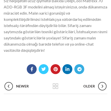
Siz həqiqətən ucuz qiymətə Bakıda DeepCool Matrexx 70
ADD-RGB 3F modelini almaq istəyirsinizsə, onda dükanımıza
müraciət edin. Malın xarici gorunüşü və
komplektləşdirilməsi istehlakçıya xəbərdarlıq edilmədən
istehsalçı tərəfindən dəyişdirilə bilər. Sifariş zamanı
saytımızda göstərilən texniki göstəriciləri, İstehsalçının rəsmi
saytındakı göstəricilərlə yoxlayın! Sifariş zamanı malın
dükanımızda olmağı barədə telefon və ya online-chat
vasitəsilə dəqiqləşdirin!
NEWER
OLDER