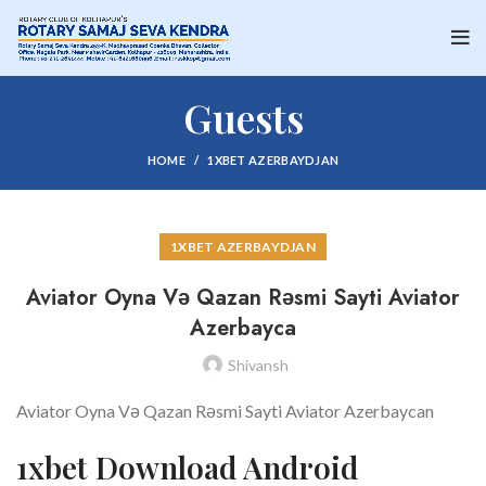
Guests
HOME
1XBET AZERBAYDJAN
1XBET AZERBAYDJAN
Aviator Oyna Və Qazan Rəsmi Sayti Aviator
Azerbayca
Shivansh
Aviator Oyna Və Qazan Rəsmi Sayti Aviator Azerbaycan
1xbet Download Android