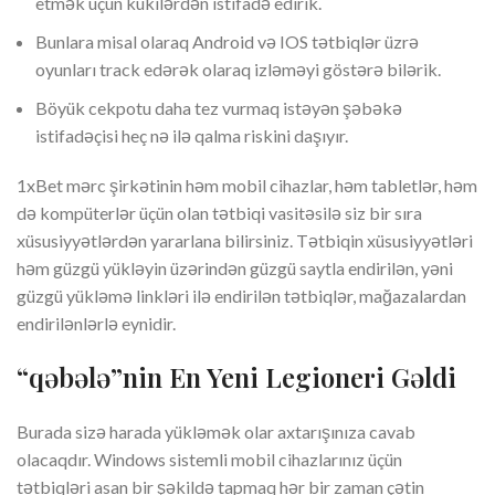
etmək üçün kukilərdən istifadə edirik.
Bunlara misal olaraq Android və IOS tətbiqlər üzrə
oyunları track edərək olaraq izləməyi göstərə bilərik.
Böyük cekpotu daha tez vurmaq istəyən şəbəkə
istifadəçisi heç nə ilə qalma riskini daşıyır.
1xBet mərc şirkətinin həm mobil cihazlar, həm tabletlər, həm
də kompüterlər üçün olan tətbiqi vasitəsilə siz bir sıra
xüsusiyyətlərdən yararlana bilirsiniz. Tətbiqin xüsusiyyətləri
həm güzgü yükləyin üzərindən güzgü saytla endirilən, yəni
güzgü yükləmə linkləri ilə endirilən tətbiqlər, mağazalardan
endirilənlərlə eynidir.
“qəbələ”nin En Yeni Legioneri Gəldi
Burada sizə harada yükləmək olar axtarışınıza cavab
olacaqdır. Windows sistemli mobil cihazlarınız üçün
tətbiqləri asan bir şəkildə tapmaq hər bir zaman çətin