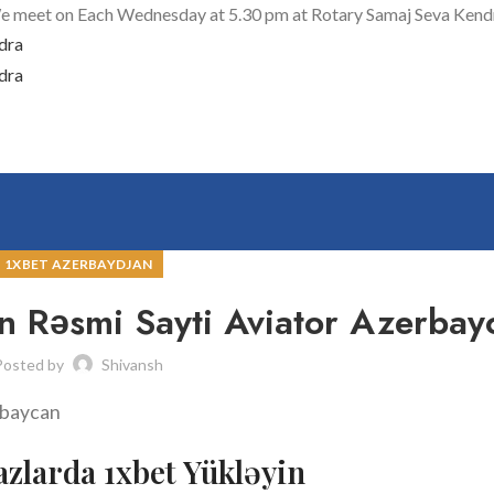
 meet on Each Wednesday at 5.30 pm at Rotary Samaj Seva Kend
F DIRECTORS
COMMITTEE
PROJECTS
FACILITIES
GUEST
1XBET AZERBAYDJAN
n Rəsmi Sayti Aviator Azerbay
Posted by
Shivansh
rbaycan
zlarda 1xbet Yükləyin