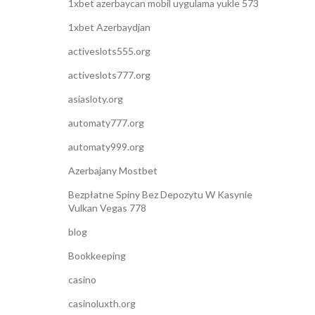
1xbet azerbaycan mobil uygulama yukle 573
R
1xbet Azerbaydjan
R
activeslots555.org
R
activeslots777.org
R
asiasloty.org
R
automaty777.org
R
automaty999.org
R
Azerbajany Mostbet
R
Bezpłatne Spiny Bez Depozytu W Kasynie
R
Vulkan Vegas 778
R
blog
R
Bookkeeping
R
casino
R
casinoluxth.org