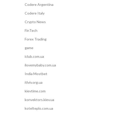
R
Codere Argentina
R
Codere Italy
R
Crypto News
FinTech
Forex Trading
game
iclub.com.ua
ilovemybaby.com.ua
India Mostbet
itlviv.org.ua
kievtime.com
konvektors.kiev.ua
kotelteplo.com.ua