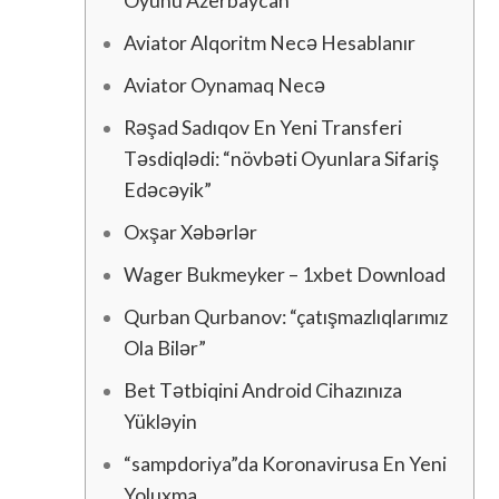
Oyunu Azerbaycan
Aviator Alqoritm Necə Hesablanır
Aviator Oynamaq Necə
Rəşad Sadıqov En Yeni Transferi
Təsdiqlədi: “növbəti Oyunlara Sifariş
Edəcəyik”
Oxşar Xəbərlər
Wager Bukmeyker – 1xbet Download
Qurban Qurbanov: “çatışmazlıqlarımız
Ola Bilər”
Bet Tətbiqini Android Cihazınıza
Yükləyin
“sampdoriya”da Koronavirusa En Yeni
Yoluxma