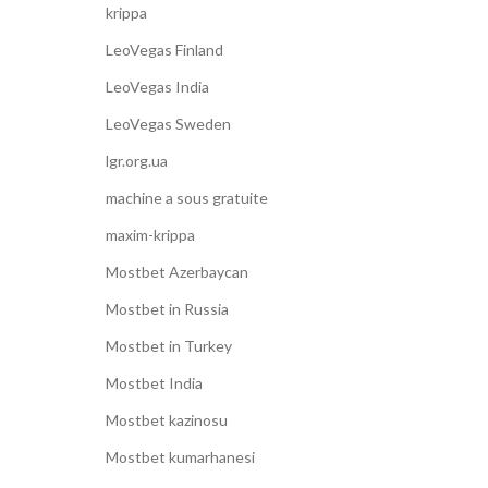
krippa
LeoVegas Finland
LeoVegas India
LeoVegas Sweden
lgr.org.ua
machine a sous gratuite
maxim-krippa
Mostbet Azerbaycan
Mostbet in Russia
Mostbet in Turkey
Mostbet India
Mostbet kazinosu
Mostbet kumarhanesi