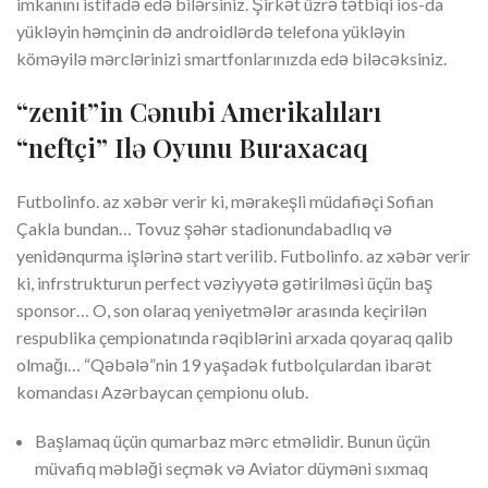
imkanını istifadə edə bilərsiniz. Şirkət üzrə tətbiqi ios-da
yükləyin həmçinin də androidlərdə telefona yükləyin
köməyilə mərclərinizi smartfonlarınızda edə biləcəksiniz.
“zenit”in Cənubi Amerikalıları
“neftçi” Ilə Oyunu Buraxacaq
Futbolinfo. az xəbər verir ki, mərakeşli müdafiəçi Sofian
Çakla bundan… Tovuz şəhər stadionundabadlıq və
yenidənqurma işlərinə start verilib. Futbolinfo. az xəbər verir
ki, infrstrukturun perfect vəziyyətə gətirilməsi üçün baş
sponsor… O, son olaraq yeniyetmələr arasında keçirilən
respublika çempionatında rəqiblərini arxada qoyaraq qalib
olmağı… “Qəbələ”nin 19 yaşadək futbolçulardan ibarət
komandası Azərbaycan çempionu olub.
Başlamaq üçün qumarbaz mərc etməlidir. Bunun üçün
müvafiq məbləği seçmək və Aviator düyməni sıxmaq