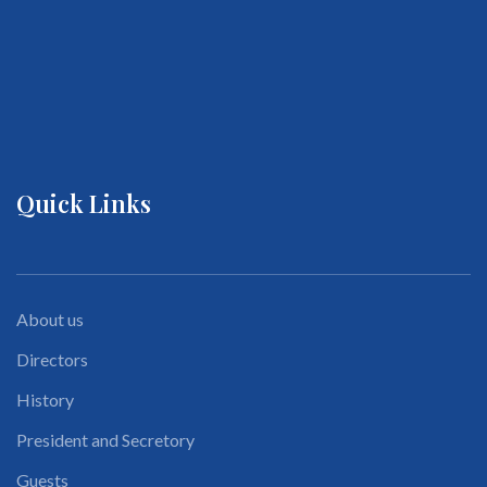
Quick Links
About us
Directors
History
President and Secretory
Guests