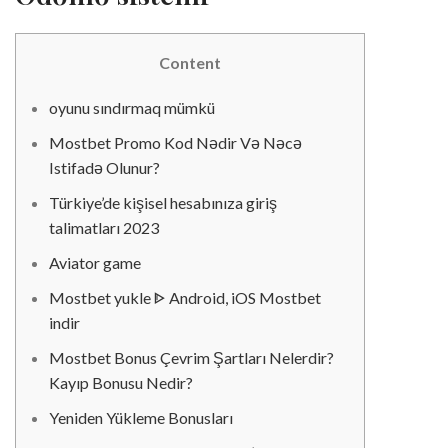
Content
oyunu sındırmaq mümkü
Mostbet Promo Kod Nədir Və Nəcə
Istifadə Olunur?
Türkiye’de kişisel hesabınıza giriş
talimatları 2023
Aviator game
Mostbet yukle ᐈ Android, iOS Mostbet
indir
Mostbet Bonus Çevrim Şartları Nelerdir?
Kayıp Bonusu Nedir?
Yeniden Yükleme Bonusları