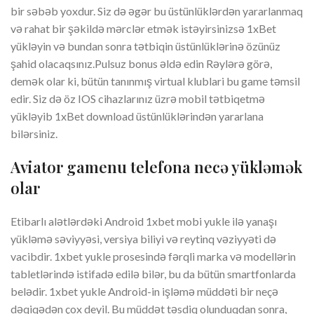
bir səbəb yoxdur. Siz də əgər bu üstünlüklərdən yararlanmaq
və rahat bir şəkildə mərclər etmək istəyirsinizsə 1xBet
yükləyin və bundan sonra tətbiqin üstünlüklərinə özünüz
şahid olacaqsınız.Pulsuz bonus əldə edin Rəylərə görə,
demək olar ki, bütün tanınmış virtual klublari bu game təmsil
edir. Siz də öz IOS cihazlarınız üzrə mobil tətbiqetmə
yükləyib 1xBet download üstünlüklərindən yararlana
bilərsiniz.
Aviator gamenu telefona necə yükləmək
olar
Etibarlı alətlərdəki Android 1xbet mobi yukle ilə yanaşı
yükləmə səviyyəsi, versiya biliyi və reytinq vəziyyəti də
vacibdir. 1xbet yukle prosesində fərqli marka və modellərin
tabletlərində istifadə edilə bilər, bu da bütün smartfonlarda
belədir. 1xbet yukle Android-in işləmə müddəti bir neçə
dəqiqədən çox deyil. Bu müddət təsdiq olunduqdan sonra,