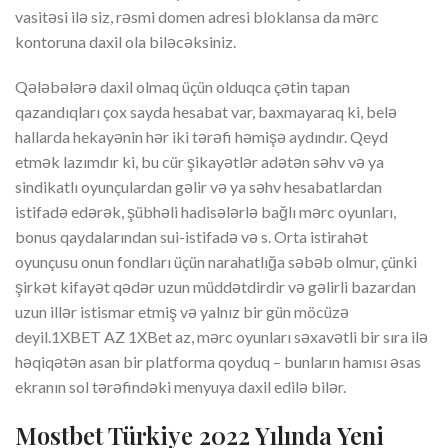
vasitəsi ilə siz, rəsmi domen adresi bloklansa da mərc
kontoruna daxil ola biləcəksiniz.
Qələbələrə daxil olmaq üçün olduqca çətin tapan
qazandıqları çox sayda hesabat var, baxmayaraq ki, belə
hallarda hekayənin hər iki tərəfi həmişə aydındır. Qeyd
etmək lazımdır ki, bu cür şikayətlər adətən səhv və ya
sindikatlı oyunçulardan gəlir və ya səhv hesabatlardan
istifadə edərək, şübhəli hadisələrlə bağlı mərc oyunları,
bonus qaydalarından sui-istifadə və s. Orta istirahət
oyunçusu onun fondları üçün narahatlığa səbəb olmur, çünki
şirkət kifayət qədər uzun müddətdirdir və gəlirli bazardan
uzun illər istismar etmiş və yalnız bir gün möcüzə
deyil.1XBET AZ 1XBet az, mərc oyunları səxavətli bir sıra ilə
həqiqətən asan bir platforma qoyduq – bunların hamısı əsas
ekranın sol tərəfindəki menyuya daxil edilə bilər.
Mostbet Türkiye 2022 Yılında Yeni