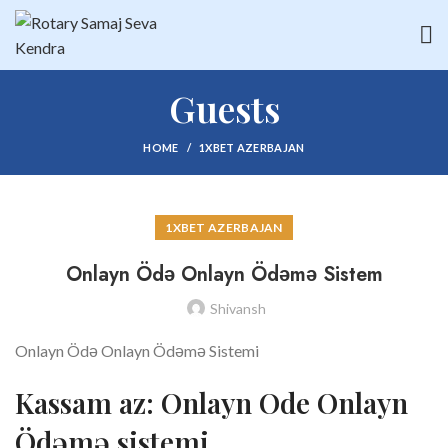
Guests
HOME
1XBET AZERBAJAN
1XBET AZERBAJAN
Onlayn Ödə Onlayn Ödəmə Sistem
Shivansh
Onlayn Ödə Onlayn Ödəmə Sistemi
Kassam az: Onlayn Ode Onlayn
Ödəmə sistemi