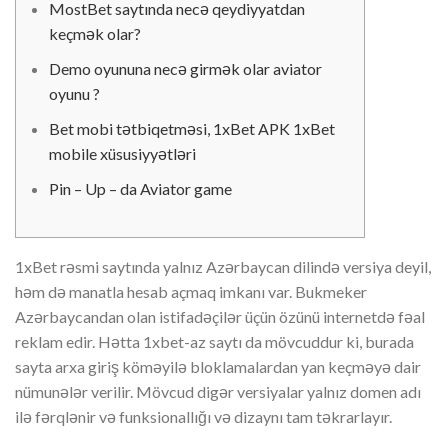
MostBet saytında necə qeydiyyatdan
keçmək olar?
Demo oyununa necə girmək olar aviator
oyunu ?
Bet mobi tətbiqetməsi, 1xBet APK 1xBet
mobile xüsusiyyətləri
Pin – Up – da Aviator game
1xBet rəsmi saytında yalnız Azərbaycan dilində versiya deyil,
həm də manatla hesab açmaq imkanı var. Bukmeker
Azərbaycandan olan istifadəçilər üçün özünü internetdə fəal
reklam edir. Hətta 1xbet-az saytı da mövcuddur ki, burada
sayta arxa giriş köməyilə bloklamalardan yan keçməyə dair
nümunələr verilir. Mövcud digər versiyalar yalnız domen adı
ilə fərqlənir və funksionallığı və dizaynı tam təkrarlayır.