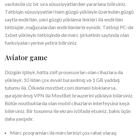
vasitəsilə siz bir sıra xüsusiyyətlərdən yararlana bilirsiniz.
Tətbiqin xüsusiyyətləri həm güzgü yükləyin üzərindən güzgü
saytla endirilən, yəni güzgü yükləmə linkləri ilə endirilən
tətbiqlər, mağazalardan endirilənlərlə eynidir. Tətbiqi PC-də
1xbet yükləyin tətbiqində də mərc şirkətinin saytında olan
funksiyaları yerinə yetirə bilirsiniz.
Aviator game
Düzgün işləyir, hətta zəif prosessorları olan cihazlara da
yükləyir, 10 ildən çox əvvəl buraxılmış və 1 GB yaddaş
tutumu ilə. Ölkədə mostbet.com domeni bloklanırsa,
quraşdırılmış VPN ilə MostBet brauzerini yükləyə bilərsiniz.
Bütün noutbuklarda olan mobil cihazların interfeysinə keçə
bilərsiniz. Bir toxunma ilə ekranı istifadə etsəniz, bahis üçün
daha yaxşıdır.
Mərc proqramları ilə mərclərinizi çox rahat olaraq