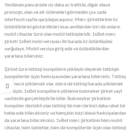
Yenilənən pəncərədə siz daha az trafiklə, digər əlavə
promoşn, elan və alt-bölmələri görmədən çox sadə
interfeysli saytla qarşılaşacaqsınız. Mərc şirkətlərinin öz
üstünlüklərini göstərdikləri əsas amillərdən biri də onların
mobil cihazlar üzrə olan mobil tətbiqləridir. 1xBet mərc
şirkəti 1xBet mobi versiyası ilə burada öz üstünlüyünü
vurğulayır. Mobil versiya giriş edə və üstünlüklərdən
yararlana bilərsiniz.
Şirkət üzrə tətbiqi kompüterə yükləyin dəyərək tətbiqin
kompüterlər üçün funksiyasından yararlana bilərsiniz. Tətbiq
üzrə necə yükləmək olar, eləcə də tətbiqi harada yükləmək
olar üçün, 1xBet kompüterə yükləmə bukmeker şirkət sayt
vasitəsilə gerçəkləşdirilə bilər. Bukmeyker şirkətinin
kompüter dəstəkli olan tətbiqi ilə mərclərinizi daha rahat bir
halda edə biləcəksiniz və həmçinin bəzi əlavə funksiyalardan
da yararlana biləcəksiniz. 1xBet mərc şirkətinin həm mobil
cihazlar, həm tabletlər, həm də kompüterlər üçün olan tətbiqi