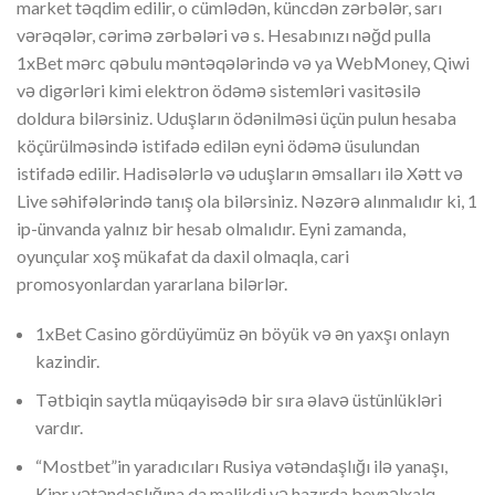
market təqdim edilir, o cümlədən, küncdən zərbələr, sarı
vərəqələr, cərimə zərbələri və s. Hesabınızı nəğd pulla
1xBet mərc qəbulu məntəqələrində və ya WebMoney, Qiwi
və digərləri kimi elektron ödəmə sistemləri vasitəsilə
doldura bilərsiniz. Uduşların ödənilməsi üçün pulun hesaba
köçürülməsində istifadə edilən eyni ödəmə üsulundan
istifadə edilir. Hadisələrlə və uduşların əmsalları ilə Xətt və
Live səhifələrində tanış ola bilərsiniz. Nəzərə alınmalıdır ki, 1
ip-ünvanda yalnız bir hesab olmalıdır. Eyni zamanda,
oyunçular xoş mükafat da daxil olmaqla, cari
promosyonlardan yararlana bilərlər.
1xBet Casino gördüyümüz ən böyük və ən yaxşı onlayn
kazindir.
Tətbiqin saytla müqayisədə bir sıra əlavə üstünlükləri
vardır.
“Mostbet”in yaradıcıları Rusiya vətəndaşlığı ilə yanaşı,
Kipr vətəndaşlığına da malikdi və hazırda beynəlxalq