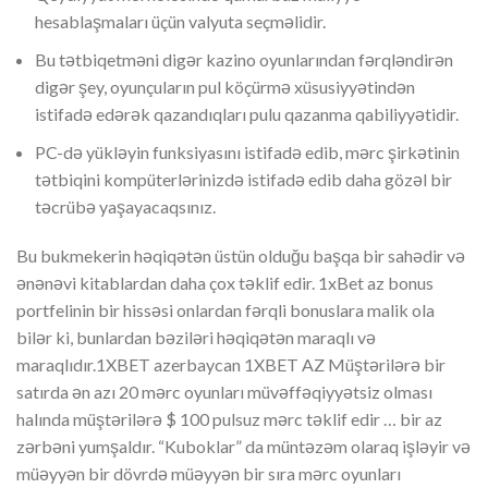
hesablaşmaları üçün valyuta seçməlidir.
Bu tətbiqetməni digər kazino oyunlarından fərqləndirən
digər şey, oyunçuların pul köçürmə xüsusiyyətindən
istifadə edərək qazandıqları pulu qazanma qabiliyyətidir.
PC-də yükləyin funksiyasını istifadə edib, mərc şirkətinin
tətbiqini kompüterlərinizdə istifadə edib daha gözəl bir
təcrübə yaşayacaqsınız.
Bu bukmekerin həqiqətən üstün olduğu başqa bir sahədir və
ənənəvi kitablardan daha çox təklif edir. 1xBet az bonus
portfelinin bir hissəsi onlardan fərqli bonuslara malik ola
bilər ki, bunlardan bəziləri həqiqətən maraqlı və
maraqlıdır.1XBET azerbaycan 1XBET AZ Müştərilərə bir
satırda ən azı 20 mərc oyunları müvəffəqiyyətsiz olması
halında müştərilərə $ 100 pulsuz mərc təklif edir … bir az
zərbəni yumşaldır. “Kuboklar” da müntəzəm olaraq işləyir və
müəyyən bir dövrdə müəyyən bir sıra mərc oyunları