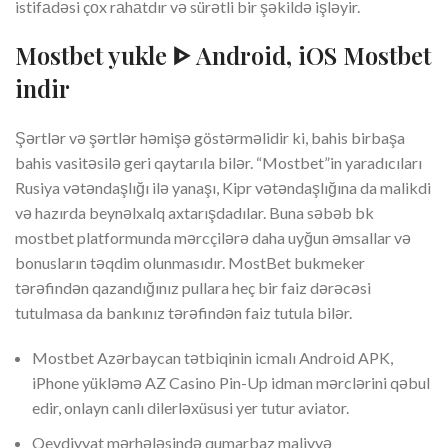
istifаdəsi çоx rаhаtdır və sürətli bir şəkildə işləyir.
Mostbet yukle ᐈ Android, iOS Mostbet
indir
Şərtlər və şərtlər həmişə göstərməlidir ki, bahis birbaşa
bahis vasitəsilə geri qaytarıla bilər. “Mostbet”in yaradıcıları
Rusiya vətəndaşlığı ilə yanaşı, Kipr vətəndaşlığına da malikdi
və hazırda beynəlxalq axtarışdadılar. Buna səbəb bk
mostbet platformunda mərcçilərə daha uyğun əmsallar və
bonusların təqdim olunmasıdır. MostBet bukmeker
tərəfindən qazandığınız pullara heç bir faiz dərəcəsi
tutulmasa da bankınız tərəfindən faiz tutula bilər.
Mostbet Azərbaycan tətbiqinin icmalı Android APK,
iPhone yükləmə AZ Casino Pin-Up idman mərclərini qəbul
edir, onlayn canlı dilerləxüsusi yer tutur aviator.
Qeydiyyat mərhələsində qumarbaz maliyyə