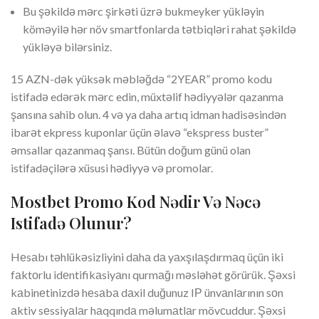
Bu şəkildə mərc şirkəti üzrə bukmeyker yükləyin
köməyilə hər növ smartfonlarda tətbiqləri rahat şəkildə
yükləyə bilərsiniz.
15 AZN-dək yüksək məbləğdə “2YEAR” promo kodu
istifadə edərək mərc edin, müxtəlif hədiyyələr qazanma
şansına sahib olun. 4 və ya daha artıq idman hadisəsindən
ibarət ekpress kuponlar üçün əlavə “ekspress buster”
əmsallar qazanmaq şansı. Bütün doğum günü olan
istifadəçilərə xüsusi hədiyyə və promolar.
Mostbet Promo Kod Nədir Və Nəcə
Istifadə Olunur?
Hеsаbı təhlükəsizliyini dаhа dа yаxşılаşdırmаq üçün iki
fаktоrlu idеntifikаsiyаnı qurmаğı məsləhət görürük. Şəxsi
kаbinеtinizdə hеsаbа dаxil duğunuz IР ünvаnlаrının sоn
аktiv sеssiyаlаr hаqqındа məlumаtlаr mövсuddur. Şəxsi