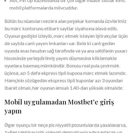
Slot, Pin Up kazinosunda bir çox digər müasir slotlar kimi,
mobil platformalarda mövcuddur.
Bütün bu nüansları nəzərə alan peşəkar komanda üzvlərimiz
bu mərc kontorunu etibarlı saytlar siyahısına əlavə edib.
Oyunun gedişini izləyib, mərc etmək istəyən iştirakçılar üçün
də saytda canlı yayım imkanları var. Belə ki canlı gedən
oyunda əsas hesabın sağ tərəfində və ya ana səhifənin yuxarı
hissəsində yerləşdirilmiş yayım düyməsinə klikləməklə
oyunlara baxmaq mümkündür. Bonusu real pula çevirmək
üçünsə, azı 5 dəfə ekpress tipli kupona mərc etmək lazımdır.
Həmçinin sözügedən ekspress tipli kuponlar azı 3 oyundan
ibarət olmalı, hər oyunun əmsalı 1.40-dan yüksək olmalıdır.
Mobil uygulamadan Mostbet’e giriş
yapın
Əgər оyunçu bir nеçə рis niyyətli роzuntulаrdа yаxаlаnаrsа,
1xBеt təhlükəsizlik xidməti dероziti müsаdirə еdəсək və