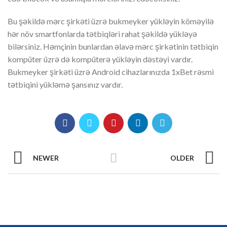
Bu şəkildə mərc şirkəti üzrə bukmeyker yükləyin köməyilə
hər növ smartfonlarda tətbiqləri rahat şəkildə yükləyə
bilərsiniz. Həmçinin bunlardan əlavə mərc şirkətinin tətbiqin
kompüter üzrə də kompüterə yükləyin dəstəyi vardır.
Bukmeyker şirkəti üzrə Android cihazlarınızda 1xBet rəsmi
tətbiqini yükləmə şansınız vardır.
NEWER
OLDER