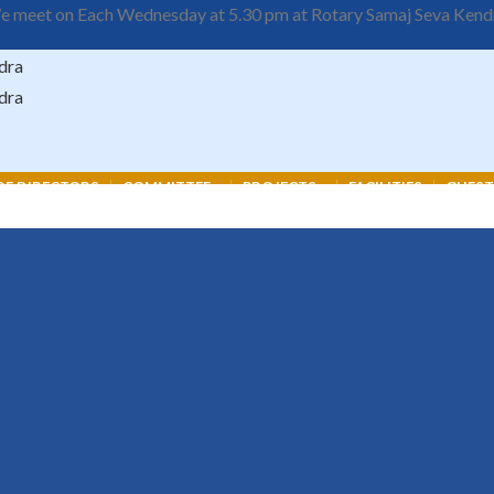
 meet on Each Wednesday at 5.30 pm at Rotary Samaj Seva Kend
F DIRECTORS
COMMITTEE
PROJECTS
FACILITIES
GUEST