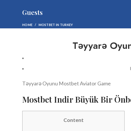
Guests
HOME
MOSTBET IN TURKEY
Təyyarə Oyun
Təyyarə Oyunu Mostbet Aviator Game
Mostbet Indir Büyük Bir Önb
Content