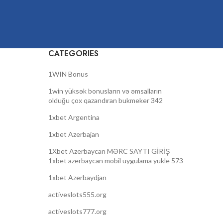
R
R
R
CATEGORIES
R
R
1WIN Bonus
R
1win yüksək bonusların və əmsalların
olduğu çox qazandıran bukmeker 342
R
1xbet Argentina
R
1xbet Azerbajan
R
1Xbet Azerbaycan MƏRC SAYTI GİRİŞ
1xbet azerbaycan mobil uygulama yukle 573
R
1xbet Azerbaydjan
R
activeslots555.org
R
activeslots777.org
R