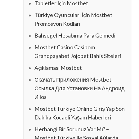
Tabletler Için Mostbet
Türkiye Oyuncuları İçin Mostbet
Promosyon Kodları
Bahsegel Hesabıma Para Gelmedi
Mostbet Casino Casibom
Grandpaşabet Jojobet Bahis Siteleri
Açıklaması Mostbet
Скачать Приложения Mostbet,
Ссылка Для Установки На Андроид
И Ios
Mostbet Türkiye Online Giriş Yap Son
Dakika Kocaeli Yaşam Haberleri
Herhangi Bir Sorunuz Var Mı? –
Mostbet Türkiye Ile Sosyal Ağlarda