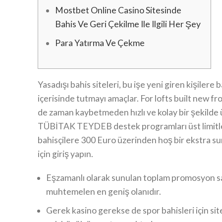
Mostbet Online Casino Sitesinde
Bahis Ve Geri Çekilme Ile Ilgili Her Şey
Para Yatırma Ve Çekme
Yasadışı bahis siteleri, bu işe yeni giren kişilere
içerisinde tutmayı amaçlar. For lofts built new fr
de zaman kaybetmeden hızlı ve kolay bir şekilde üy
TÜBİTAK TEYDEB destek programları üst limitleri a
bahisçilere 300 Euro üzerinden hoş bir ekstra s
için giriş yapın.
Eşzamanlı olarak sunulan toplam promosyon say
muhtemelen en geniş olanıdır.
Gerek kasino gerekse de spor bahisleri için site