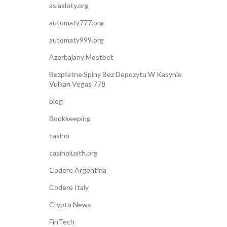
asiasloty.org
R
automaty777.org
R
automaty999.org
R
Azerbajany Mostbet
Bezpłatne Spiny Bez Depozytu W Kasynie
Vulkan Vegas 778
blog
Bookkeeping
casino
casinoluxth.org
Codere Argentina
Codere Italy
Crypto News
FinTech