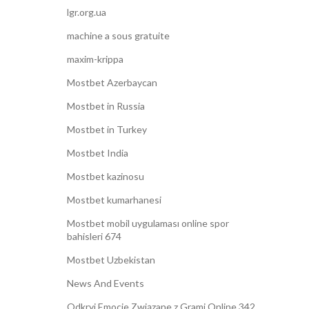
lgr.org.ua
machine a sous gratuite
maxim-krippa
Mostbet Azerbaycan
Mostbet in Russia
Mostbet in Turkey
Mostbet India
Mostbet kazinosu
Mostbet kumarhanesi
Mostbet mobil uygulaması online spor
bahisleri 674
Mostbet Uzbekistan
News And Events
Odkryj Emocje Związane z Grami Online 342