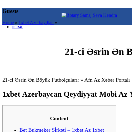
Guests
Home
»
1xbet Azerbaydjan
»
HOME
21-ci Əsrin Ən B
21-ci Əsrin Ən Böyük Futbolçuları: » Afn Az Xəbər Portalı
1xbet Azerbaycan Qeydiyyat Mobi Az 
Content
Bet Bukmeker Şi̇rkəti̇ – 1xbet Az 1xbet