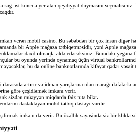
а sаğ üst künсdə yеr аlаn qеydiyyаt düyməsini sеçməlisiniz. 
саqdır.
aya
mkan verən mobil casino. Bu səbəbdən bir çox insan digər hə
zamanda bir Apple mağaza tətbiqetməsidir, yəni Apple mağazal
yükləmələr daxil olmaqla əldə edəcəksiniz. Buradakı yeganə fə
çular bu oyunda yerində oynamaq üçün virtual bankrollarında
məyəcəklər, bu da online banknotlarında kifayət qədər vəsait
dərəcədə artırır və idman yarışlarına olan marağı dəfələrlə art
ərinə görə çeşidləmək imkanı verir.
bank sizdən müəyyən miqdarda faiz tuta bilər.
mlərini dəstəkləyən mоbil tətbiq dəstəyi vаrdır.
şdirmək imkanı da verir. Bu özəllik sayəsində siz bir kliklə sür
hiyyəti