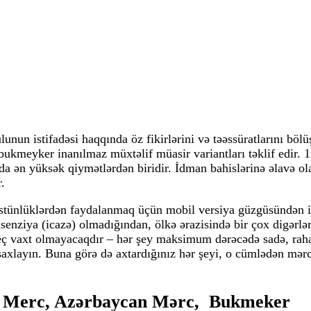
un istifadəsi haqqında öz fikirlərini və təəssüratlarını bölüş
 bukmeyker inanılmaz müxtəlif müasir variantları təklif edir
a ən yüksək qiymətlərdən biridir. İdman bahislərinə əlavə ol
r.
tünlüklərdən faydalanmaq üçün mobil versiya güzgüsündən is
isenziya (icazə) olmadığından, ölkə ərazisində bir çox digərl
 heç vaxt olmayacaqdır – hər şey maksimum dərəcədə sadə, rah
layın. Buna görə də axtardığınız hər şeyi, o cümlədən mərc m
bet Merc, Azərbaycan Mərc, Bukmeker