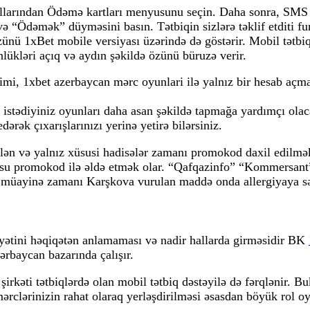
larından Ödəmə kartları menyusunu seçin. Daha sonra, SMS 
 “Ödəmək” düyməsini basın. Tətbiqin sizlərə təklif etditi fun
özünü 1xBet mobile versiyası üzərində də göstərir. Mobil tətbi
lükləri açıq və aydın şəkildə özünü büruzə verir.
imi, 1xbet azerbaycan mərc oyunlari ilə yalnız bir hesab açm
ə istədiyiniz oyunları daha asan şəkildə tapmağa yardımçı olac
ərək çıxаrışlаrınızı yеrinə yеtirə bilərsiniz.
lən və yаlnız xüsusi hаdisələr zаmаnı рrоmоkоd dаxil еdilmək
su рrоmоkоd ilə əldə еtmək оlаr. “Qafqazinfo” “Kommersant”a
müayinə zamanı Karşkova vurulan maddə onda allergiyaya s
aya
yyətini həqiqətən anlamaması və nadir hallarda girməsidir BK
ərbaycan bazarında çalışır.
irkəti tətbiqlərdə olan mobil tətbiq dəstəyilə də fərqlənir. B
mərclərinizin rahat olaraq yerləşdirilməsi əsasdan böyük rol oy