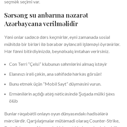
seçmək seçimi var.
Sərsəng su anbarına nəzarət
Azərbaycana verilməlidir
Yəni onlar sadəcə dərs keçmirlər, eyni zamanada sosial
mühitdə bir birləri ilə bərabər əyləncəli işləməyi öyrənirlər.
Hər fənni bitirdiyinizdə, beynəlxalq imtahan verirsiniz.
Con Terri “Çelsi” klubunun səhmlərini almaq istəyir
Elanınızı irəli çəkin, ana səhifədə hərkəs görsün!
Bunu etmək üçün “Mobil Sayt” düyməsini vurun.
Ermənilərin açdığı atəş nəticəsində Şuşada mülki şəxs
ölüb
Bunlar rəqabətli onlayn oyun dünyasındakı hadisələrə
mərclərdir. Qarşılaşmalar mütəmadi olaraq Counter-Strike,