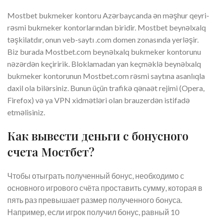
Mostbet bukmeker kontoru Azərbaycanda ən məşhur qeyri-
rəsmi bukmeker kontorlarından biridir. Mostbet beynəlxalq
təşkilatdır, onun veb-saytı .com domen zonasında yerləşir.
Biz burada Mostbet.com beynəlxalq bukmeker kontorunu
nəzərdən keçiririk. Bloklamadan yan keçməklə beynəlxalq
bukmeker kontorunun Mostbet.com rəsmi saytına asanlıqla
daxil ola bilərsiniz. Bunun üçün trafikə qənaət rejimi (Opera,
Firefox) və ya VPN xidmətləri olan brauzerdən istifadə
etməlisiniz.
Как вывести деньги с бонусного
счета Мостбет?
Чтобы отыграть полученный бонус, необходимо с
основного игрового счёта проставить сумму, которая в
пять раз превышает размер полученного бонуса.
Например, если игрок получил бонус, равный 10