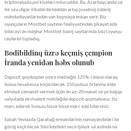
kriptovalyuta pul kisələri mövcuddur. Bu, Azərbaycanda və
bir sıra digər ölkələrdə həddən artıq çoxalmış ödəniş
məhdudiyyətlərindən yan keçməyə imkan verir. Biz
oyunçuların Mostbet saytının fəaliyyətindən şikayət edə
biləcəyi ən məşhur Mostbet baxış saytlarında bəzi oyunçu
rəylərini topladıq.
Bodibildinq üzrə keçmiş çempion
İranda yenidən həbs olunub
Depozit qoyduqdan sonra məbləğin 125%-i əlavə olaraq
bonus hesabınıza köçürüləcək. 250 pulsuz fırlanma əldə
etməyə zəmanət vermək üçün ən azı 20 manat və ya başqa
valyutada ekvivalent məbləğdə depozit qoymalısınız. Siz
mərc edərək bonusu hissə-hissə mərc edə bilərsiniz.
Sabah Yevlaxda Qarabağ ermənilərinin nümayəndələri ilə
görüş keçiriləcək Süni İntellekt necə işləyir və əslində nə