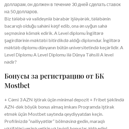
долларам, он должен в течение 30 дней сделать ставок
на 50 долларов.
Biz tələbə və valideynlə bərabər işləyərək, tələbənin
bacarıqlı olduğu sahəni kəşf edib, ona ən uyğun sahə
seçməsinə kömək edirik. A Level diplomu İngiltərə
şagirdlərinin məktəbi bitirdikdə aldığı diplomdur. İngiltərə
məktəb diplomu dünyanın bütün universitetində keçərlidir. A
Level Diplomu A Level Diplomu ilə Dünya Təhsili A level
nədir?
Бoнуcы зa peгиcтpaцию oт БК
Mostbet
+ Cəmi 3 AZN iştirak üçün minimal depozit + Fribet şəklində
AZN-dək böyük bonus almaq imkanı Proqramda iştirak
etmək üçün Mostbet saytında qeydiyyatdan keçin.
Profilinizdə “nailiyyətlər” bölməsinə gedin, maraqlı
vəzifələri yerinə yetirin və layiqli bonuslar əldə edin!