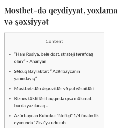
Mostbet-də qeydiyyat, yoxlama
və şəxsiyyət
Content
“Hanı Rusiya, belə dost, strateji tərəfdaş
olar?” – Ananyan
Səlcuq Bayraktar: “ Azərbaycanın
yanındayıq”
Mostbet-dən depozitlər və pul vəsaitləri
Biznes təklifləri haqqında qısa məlumat
burda yazılacaq ..
Azərbaycan Kuboku: “Neftçi” 1/4 finalın ilk
oyununda “Zirə”yə uduzub