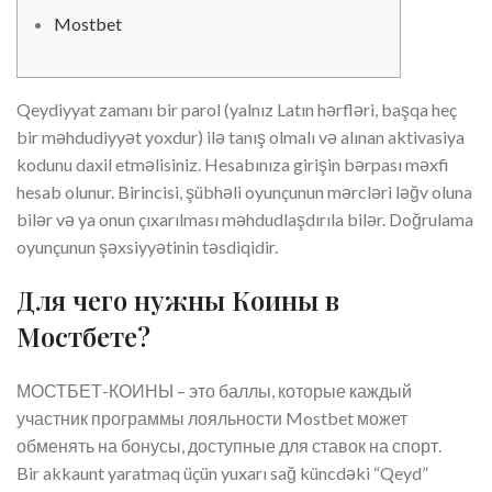
Mostbet
Qeydiyyat zamanı bir parol (yalnız Latın hərfləri, başqa heç
bir məhdudiyyət yoxdur) ilə tanış olmalı və alınan aktivasiya
kodunu daxil etməlisiniz. Hesabınıza girişin bərpası məxfi
hesab olunur. Birincisi, şübhəli oyunçunun mərcləri ləğv oluna
bilər və ya onun çıxarılması məhdudlaşdırıla bilər. Doğrulama
oyunçunun şəxsiyyətinin təsdiqidir.
Для чего нужны Коины в
Мостбете?
МОСТБЕТ-КОИНЫ – это баллы, которые каждый
участник программы лояльности Mostbet может
обменять на бонусы, доступные для ставок на спорт.
Bir akkaunt yaratmaq üçün yuxarı sağ küncdəki “Qeyd”