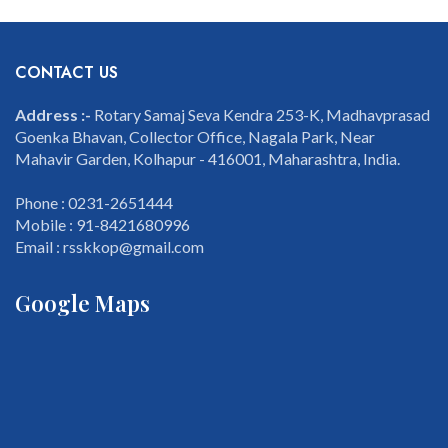
CONTACT US
Address :-
Rotary Samaj Seva Kendra 253-K, Madhavprasad
Goenka Bhavan, Collector Office, Nagala Park, Near
Mahavir Garden, Kolhapur - 416001, Maharashtra, India.
Phone : 0231-2651444
Mobile : 91-8421680996
Email : rsskkop@gmail.com
Google Maps